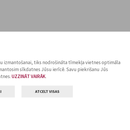
ņu izmantošanai, tiks nodrošināta tīmekļa vietnes optimāla
zmantosim sīkdatnes Jūsu ierīcē. Savu piekrišanu Jūs
atnes.
UZZINĀT VAIRĀK
.
I
ATCELT VISAS