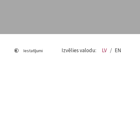
Izvēlies valodu:
LV
EN
Iestatījumi