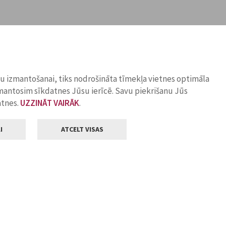
ņu izmantošanai, tiks nodrošināta tīmekļa vietnes optimāla
zmantosim sīkdatnes Jūsu ierīcē. Savu piekrišanu Jūs
atnes.
UZZINĀT VAIRĀK
.
I
ATCELT VISAS
Klientu apkalpošana
ilsētas pašvaldība
Darba laiks