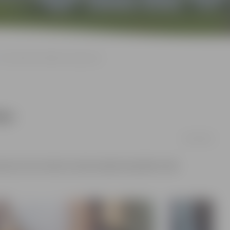
Tornī darinās Lieldienu olu groziņu
iņu
07/03/2016
nīcas tornī notiks izzinoši radošā nodarbība «Nāc