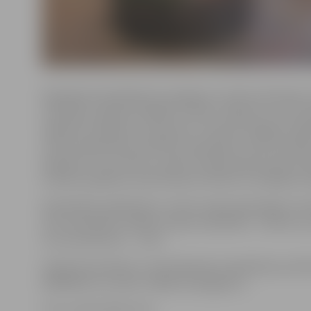
Radošajā nodarbībā būs iespējams izzināt senlatviešu
tradīcijas, apskatīt dažādus svētku rotājumus, kā arī
izgatavot Lieldienu olu groziņu, informē Jelgavas reģ
centra sabiedrisko attiecību speciāliste Liene Strazdi
piebilstot, ka no bērzu zariem veidotais groziņš būs s
Lieldienu galdam, jauka dāvana svētkos vai mājokļa ro
Nodarbības dalībnieki ar visiem nepieciešamajiem ma
tiks nodrošināti. Dalības maksa nodarbībā – 4,50 eiro,
vecuma bērniem – 2 eiro.
Vairāk informācijas un pieteikšanās nodarbībai pa tel
63005445 vai e-pastu tic@tornis.jelgava.lv.
Foto: publicitātes foto