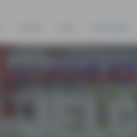
TA
PAŠVALDĪBA
IESTĀDES
KAPITĀLSABIEDRĪBAS