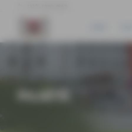
19.5 °C, 3.9 m/s, 60.6 %
JAUNUMI
PILSĒ
PILSĒTĀ