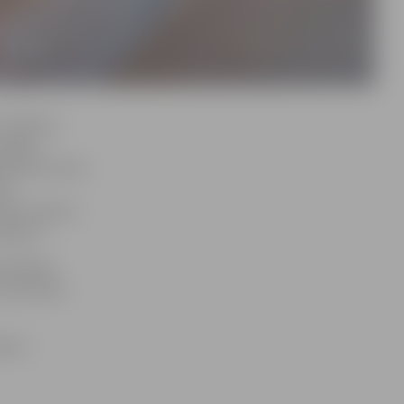
 Lieldienu
 pašiem
ionālā tūrisma
ņa,
kaists dekors
tājums.
teriāliem
 pirmskolas
efonu