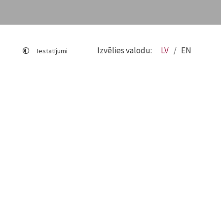
Izvēlies valodu:
LV
EN
Iestatījumi
Lapas karte
Viegli lasīt