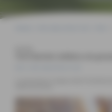
Sākumlapa
Portāla “Jelgavas Vēstnesis” arhīvs
Pilsētā
Klausīties
Tornī darinās Lieldienu olu groz
Pilsētā
Portāla “Jelgavas Vēstnesis” arhīvs
12. martā pulksten 12 Jelgavas Svētās Trīsvienības baz
nākdama Liela diena».