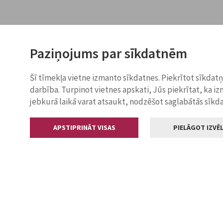
Paziņojums par sīkdatnēm
Šī tīmekļa vietne izmanto sīkdatnes. Piekrītot sīkdat
darbība. Turpinot vietnes apskati, Jūs piekrītat, ka i
jebkurā laikā varat atsaukt, nodzēšot saglabātās sīkd
APSTIPRINĀT VISAS
PIELĀGOT IZVĒL
Kontakti
Jelgavas valstp