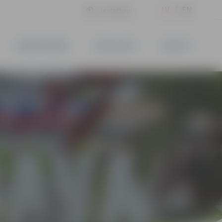
LV
EN
Iestatījumi
UZŅĒMĒJDARBĪBA
PAKALPOJUMI
KONTAKTI