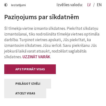
Izvēlies valodu:
LV
EN
Iestatījumi
Paziņojums par sīkdatnēm
Šī tīmekļa vietne izmanto sīkdatnes. Piekrītot sīkdatņu
izmantošanai, tiks nodrošināta tīmekļa vietnes optimāla
darbība. Turpinot vietnes apskati, Jūs piekrītat, ka
izmantosim sīkdatnes Jūsu ierīcē. Savu piekrišanu Jūs
jebkurā laikā varat atsaukt, nodzēšot saglabātās
sīkdatnes.
UZZINĀT VAIRĀK
.
APSTIPRINĀT VISAS
PIELĀGOT IZVĒLI
ATCELT VISAS