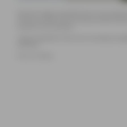
Kā informē Jelgavas reģionālā Tūrisma centra sabiedr
attiecību speciāliste Liene Strazdiņa, pirmdien nebūs
restorāns «La tour de Marie».
Jelgavas reģionālais Tūrisma centrs atvainojas par sa
neērtībām.
Foto: no JV arhīva