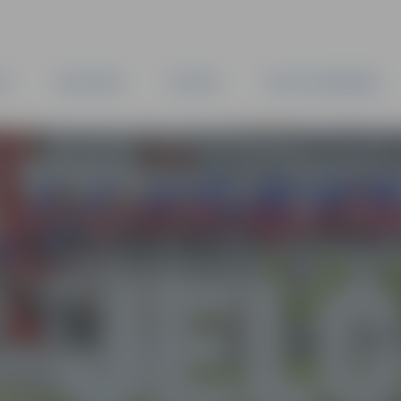
TA
PAŠVALDĪBA
IESTĀDES
KAPITĀLSABIEDRĪBAS