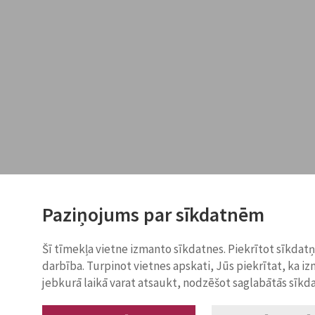
Paziņojums par sīkdatnēm
Šī tīmekļa vietne izmanto sīkdatnes. Piekrītot sīkdat
darbība. Turpinot vietnes apskati, Jūs piekrītat, ka i
jebkurā laikā varat atsaukt, nodzēšot saglabātās sīkd