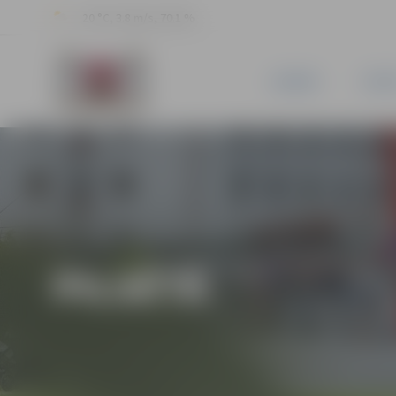
20 °C, 3.8 m/s, 70.1 %
JAUNUMI
PILSĒ
PILSĒTĀ