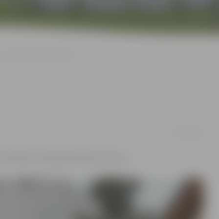
Tornis pirmdien būs slēgts
20/04/2016
s Svētās Trīsvienības baznīcas tornis.