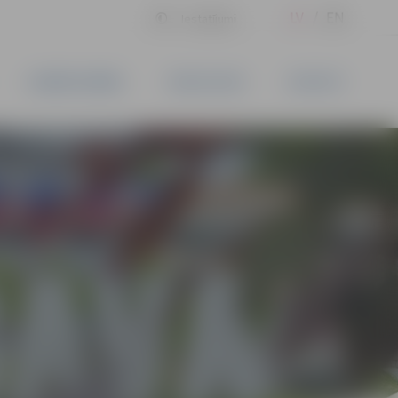
LV
EN
Iestatījumi
UZŅĒMĒJDARBĪBA
PAKALPOJUMI
KONTAKTI