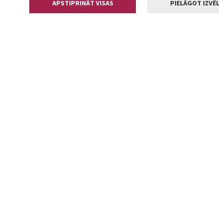
APSTIPRINĀT VISAS
PIELĀGOT IZVĒL
Kontakti
Jelgavas valstp
Lielā iela 11
+371 630055
pasts@jelga
2002-2026 jelgava.lv