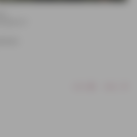
isko
 pieejams arī
gādātajām
Drukāt
Dalīties