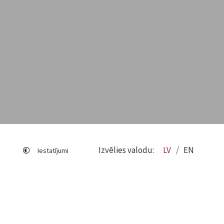
Izvēlies valodu:
LV
EN
Iestatījumi