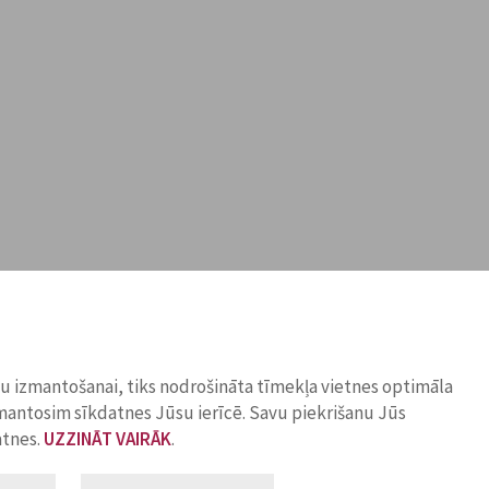
ņu izmantošanai, tiks nodrošināta tīmekļa vietnes optimāla
zmantosim sīkdatnes Jūsu ierīcē. Savu piekrišanu Jūs
atnes.
UZZINĀT VAIRĀK
.