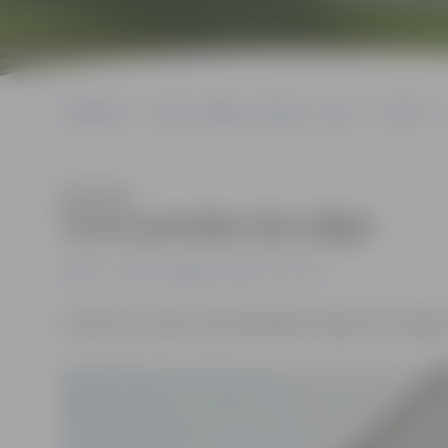
Sākumlapa
Portāla “Jelgavas Vēstnesis” arhīvs
Pilsētā
Klausīties
Tornis pirmdien būs slēgts
Pilsētā
Portāla “Jelgavas Vēstnesis” arhīvs
Pirmdien, 25. aprīlī, apmeklētājiem slēgts būs Jelgava