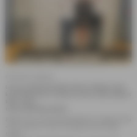
Ilze Knusle-Jankevica
Lietuvas pilsētā Panevēžā notika 21. Baltijas valstu
karatē čempionāts. Čempiona titulu izcīnīja Jelgavas
kluba «Vitus»
trenera dēls Mihails Mišins.
Baltijas valstu čempionātā piedalījās četri Jelgavas kluba
«Vitus» sportisti. 1. vietu un čempiona titulu izcīnīja
trenera