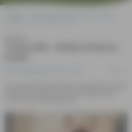
Sākumlapa
Portāla “Jelgavas Vēstnesis” arhīvs
Sports
Trenera dēls – Baltijas čempions karatē
Klausīties
Trenera dēls – Baltijas čempions
karatē
24/02/2015
Portāla “Jelgavas Vēstnesis” arhīvs
Sports
Lietuvas pilsētā Panevēžā notika 21. Baltijas valstu karatē
čempionāts. Čempiona titulu izcīnīja Jelgavas kluba
«Vitus» trenera dēls Mihails Mišins.