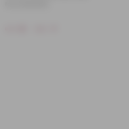
Foto: no kluba arhīva
Drukāt
Dalīties