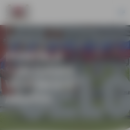
PORTĀLA
“JELGAVAS
VĒSTNESIS”
ARHĪVS