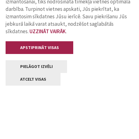
izmantošanai, tiks nodrošināta tīmekļa vietnes optimāla
darbība. Turpinot vietnes apskati, Jūs piekrītat, ka
izmantosim sīkdatnes Jūsu ierīcē. Savu piekrišanu Jūs
jebkurā laikā varat atsaukt, nodzēšot saglabātās
sīkdatnes.
UZZINĀT VAIRĀK
.
APSTIPRINĀT VISAS
PIELĀGOT IZVĒLI
ATCELT VISAS
Kontakti