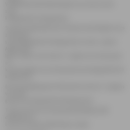
Vitālija Mišina dēls Mihails 8 gadus veco zēnu kumite
svara
kategorijā līdz 32 kilogramiem.
Sudraba medaļa Robertam Prančam kumite 9 gadus veco
zēnu grupā
svara kategorijā līdz 34 kilogramiem un divas – Igoram
Agafonovam.
Igors izcīnīja 2. vietu kata 10 – 11 gadus veco zēnu grupā
un
kumite 10 gadus veco zēnu grupā svara kategorijā līdz 40
kilogramiem.
Bronzas godalga Igoram Pinkevičam kumite 14 – 15 gadus
veco zēnu
grupā svara kategorijā līdz 60 kilogramiem.
Treneris informē, ka čempionātā piedalījās ap 200
dalībnieku no
Lietuvas, Krievijas, Baltkrievijas, Latvijas.