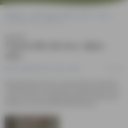
Sākumlapa
Portāla “Jelgavas Vēstnesis” arhīvs
Sports
Trenera dēls sāk savu «tīģera ceļu»
Klausīties
Trenera dēls sāk savu «tīģera
ceļu»
19/11/2014
Portāla “Jelgavas Vēstnesis” arhīvs
Sports
Brīvdienās Kauņā notika 11. karatē šotokan čempionāts
«Tiger Way 2014», kurā startēja arī Jelgavas kluba «Vitus»
sportisti. Šoreiz pie vienīgās medaļas tikt izdevās kluba
vadītāja un trenera dēlam Mihailam Mišinam.