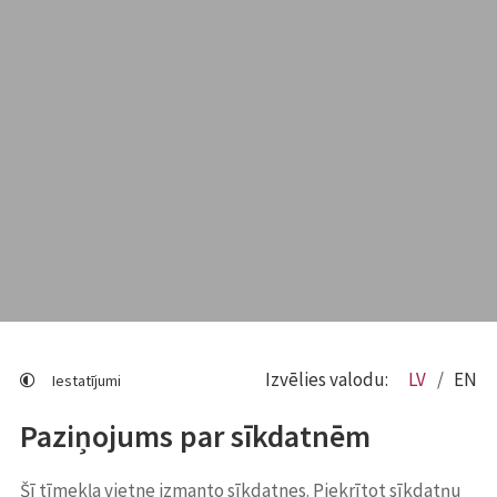
Izvēlies valodu:
LV
EN
Iestatījumi
Paziņojums par sīkdatnēm
Šī tīmekļa vietne izmanto sīkdatnes. Piekrītot sīkdatņu