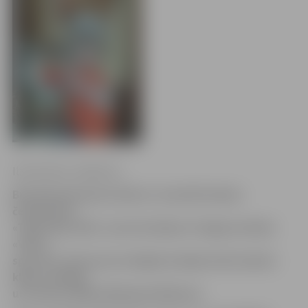
Ilze Knusle-Jankevica
Brīvdienās Kauņā notika 11. karatē šotokan
čempionāts
«Tiger Way 2014», kurā startēja arī Jelgavas kluba
«Vitus»
sportisti. Šoreiz pie vienīgās medaļas tikt izdevās
kluba vadītāja
un trenera dēlam Mihailam Mišinam.