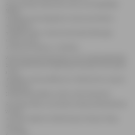
Kluba vadītājs Vitālijs Mišins stāsta, ka astoņgadīgais
Mihails
startēja kumite kategorijā un saviem pretiniekiem
neatstāja ne
mazākās cerības. «Viņš ļoti dramatiskā finālā spēja
«izraut» uzvaru
un kļūt par čempionu,» tā V.Mišins.
Vēl divi kluba pārstāvji palika uzreiz aiz goda pjedestāla.
Eduards Blūzmans (15 gadi) gan kata, gan kumite palika
soli no
medaļām, tomēr parādīja savu cīnītāja raksturu. Igoram
Pinkevičam
(15 gadi) bija iespējas uzvarēt, tomēr nepaveicās.
Kā norāda V.Mišins, sacensībās startēja ap 450 dalībnieku
vecuma
no 7 līdz 17 gadiem no Baltkrievijas, Krievijas, Polijas,
Lietuvas
un Latvijas.