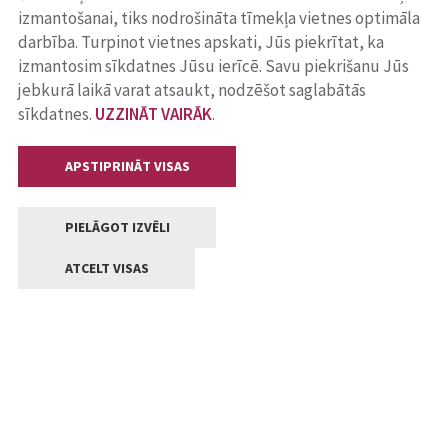
izmantošanai, tiks nodrošināta tīmekļa vietnes optimāla
darbība. Turpinot vietnes apskati, Jūs piekrītat, ka
izmantosim sīkdatnes Jūsu ierīcē. Savu piekrišanu Jūs
jebkurā laikā varat atsaukt, nodzēšot saglabātās
sīkdatnes.
UZZINĀT VAIRĀK
.
APSTIPRINĀT VISAS
PIELĀGOT IZVĒLI
ATCELT VISAS