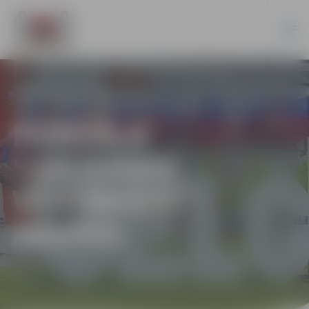
PORTĀLA
“JELGAVAS
VĒSTNESIS”
ARHĪVS