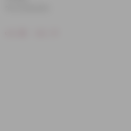
Foto: no kluba arhīva
Drukāt
Dalīties