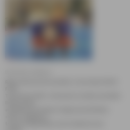
Ilze Knusle-Jankevica
Rīgā notika karatē sacensības «Latvia Open 2014 &
Fudzi
Tournament 2014». Interesanti, ka šajās sacensībās
līdzās saviem
audzēkņiem startēja arī Jelgavas karatē kluba
«Vitus» vadītājs un
treneris Vitālijs Mišins, kurš izcīnīja bronzas