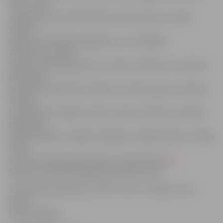
vietu. «Līdz
medaļai mums pietrūka tikai viena punkta,» nosaka
V.Mišins.
Medaļu izcīnīja Igors Agafonovs, Lora Džesika
Zandersone, Olafs
Vabulis, Ņikita Maksanovs, Sendurs Čelamutu, Severīns
Bondaļuks,
Armands Livandovskis, Markus Ustenko, Igors Fomenko,
Rolands
Livandovskis, Makars Kravals, Deniss Solodovs, Ronalds
Miglinieks,
Daniils Parškovs, Radions Seļjaņins, Nadīna Vabule, Andija
Peļņa.
Ar visiem medaļu ieguvējiem var iepazīties
ŠEIT.
Šajās sacensībās piedalījās ap 550 sportistu.
Summējot abas dienas, klubs «Vitus» izcīnīja 6. vietu
klubu
kopvērtējumā.