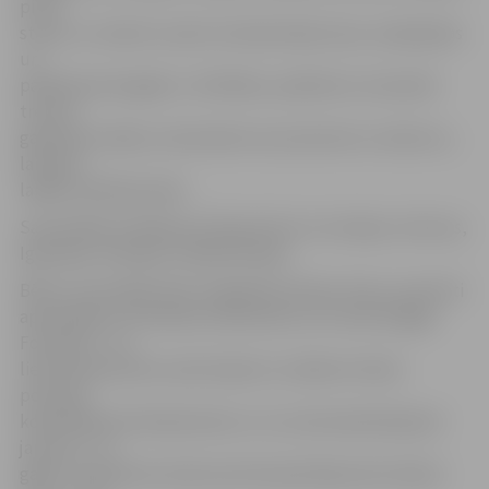
pirms
starta, uz tatami un pēc tam bija tikpat asas, saviļņojošas
un
patīkamas kā agrāk,» tā V.Mišins, piebilstot, ka karatē
treniņu
galvenais mērķis ir pilnveidot savu ķermeni un raksturu,
lai kļūtu
labāks nekā biji vakar.
Sacensībās startēja ap 170 sportistu no Latvijas, Lietuvas,
Igaunijas, Krievijas un Baltkrievijas.
Bērnu sacensībās (līdz 14 gadiem) kluba «Vitus» sportisti
apvienojās ar Ozolnieku karatistiem, ko trenē Sergejs
Fomenko – lai
lieki nekonkurētu savā starpā un uzlabotu kluba
pozīcijas
kopvērtējumā. Neskatoties uz to, ka komanda bija ļoti
jauna (5 – 11
gadi), tā 34 klubu konkurencē kopvērtējumā izcīnīja 4.