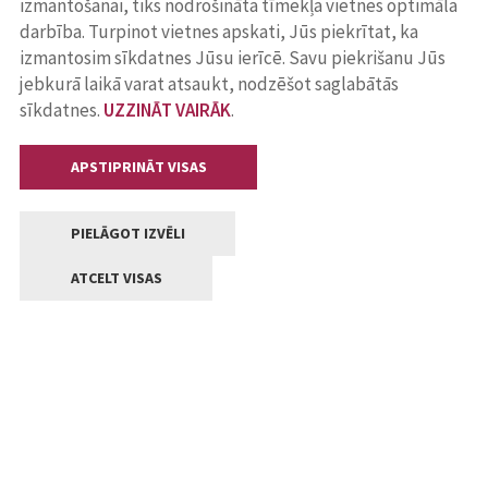
izmantošanai, tiks nodrošināta tīmekļa vietnes optimāla
darbība. Turpinot vietnes apskati, Jūs piekrītat, ka
izmantosim sīkdatnes Jūsu ierīcē. Savu piekrišanu Jūs
jebkurā laikā varat atsaukt, nodzēšot saglabātās
sīkdatnes.
UZZINĀT VAIRĀK
.
APSTIPRINĀT VISAS
PIELĀGOT IZVĒLI
ATCELT VISAS
Kontakti