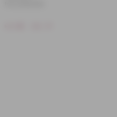
Foto: no kluba arhīva
Drukāt
Dalīties