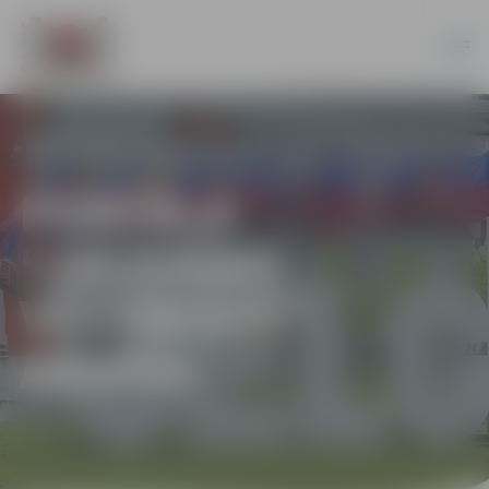
PORTĀLA
“JELGAVAS
VĒSTNESIS”
ARHĪVS