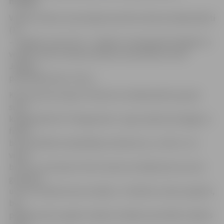
medaļu.
V.Mišins stāsta, ka pirmajā sacensību dienā startēja kadeti
(14
– 15 gadi), juniori (16 – 17 gadi) un pieaugušie (18 gadi un
vecāki), kā arī notika komandu sacensības kumite.
Jelgavu
pārstāvēja klubs «Vitus».
Kluba sportists Igors Pinkevičs startēja kadetu grupā
svara
kategorijā līdz 57 kilogramiem. «Igors pārliecinoši gāja uz
finālu,
bet pusfināla cīņā pārkāpa noteikumus, un līdz ar to
viņam
bronza,» tā treneris. Pats treneris startēja kata vecuma
grupā 35+
un arī izcīnīja bronzas medaļu. «Trenēties cenšos regulāri,
bet
pēdējos piecus gadus nebiju startējis sacensībās. Sajūtas