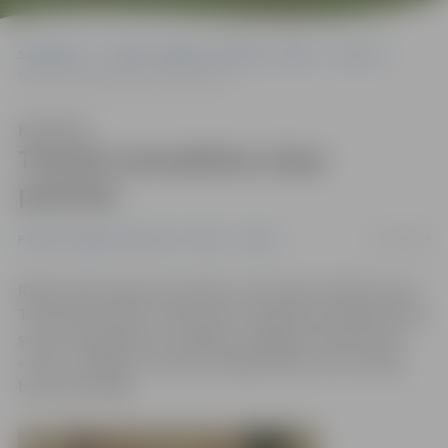
Sākumlapa
Portāla “Jelgavas Vēstnesis” arhīvs
Sports
Treneris atsvaidzina cīņas prasmes
Klausīties
Treneris atsvaidzina cīņas
prasmes
11/12/2014
Portāla “Jelgavas Vēstnesis” arhīvs
Sports
Rīgā notika karatē sacensības «Latvia Open 2014 & Fudzi
Tournament 2014». Interesanti, ka šajās sacensībās līdzās
saviem audzēkņiem startēja arī Jelgavas karatē kluba
«Vitus» vadītājs un treneris Vitālijs Mišins, kurš izcīnīja
bronzas medaļu.