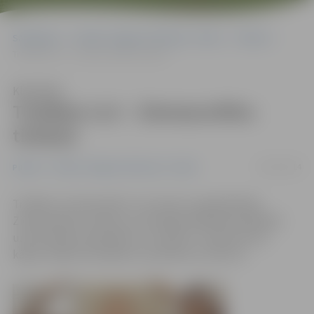
Sākumlapa
Portāla “Jelgavas Vēstnesis” arhīvs
Pilsētā
Trešdien LLU – Ziemassvētku tirdziņš
Klausīties
Trešdien LLU – Ziemassvētku
tirdziņš
08/12/2014
Pilsētā
Portāla “Jelgavas Vēstnesis” arhīvs
Trešdien, 10. decembrī, LLU aicina uz gadskārtējo
Ziemassvētku tirdziņu, kurā idejas dāvanām piedāvās
universitātes darbinieki un studenti. Tirdziņš vītņu
kāpņu foajē norisināsies no pulksten 12 līdz 16.