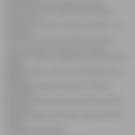
brīvajā laikā veido mazus brīnumu un ielikuši
savu sirds siltumu pašu rokām darinātos rotājumos,
adījumos, koka
izstrādājumos, saldumos, apsveikuma kartiņās un citos
priekšmetos
un produktos, informē LLU pārstāve Lana Janmere.
Tirdziņa apmeklējumu var apvienot ar vēl kādu
notikumu – pulksten 14 Jelgavas pils muzejā tiks atklāta
ikgadējā
piparkūku mājiņu izstāde, kas būs aplūkojama līdz pat
gadu mijai.
Izstādes apmeklētāji varēs novērtēt LLU Pārtikas
tehnoloģijas
fakultātes studentu veikumu, kas studiju kursā «Miltu
konditoreja»
veidojuši un apgleznojuši mājiņas no piparkūku mīklas.
Izstādes
apmeklējums ir bez maksas.