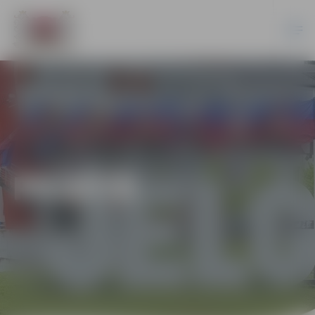
PILSĒTĀ