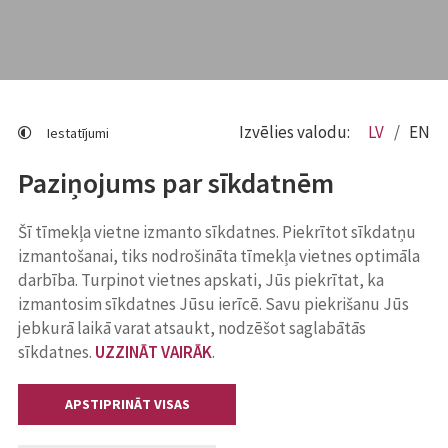
Izvēlies valodu:
LV
EN
Iestatījumi
Paziņojums par sīkdatnēm
Šī tīmekļa vietne izmanto sīkdatnes. Piekrītot sīkdatņu
izmantošanai, tiks nodrošināta tīmekļa vietnes optimāla
darbība. Turpinot vietnes apskati, Jūs piekrītat, ka
izmantosim sīkdatnes Jūsu ierīcē. Savu piekrišanu Jūs
jebkurā laikā varat atsaukt, nodzēšot saglabātās
sīkdatnes.
UZZINĀT VAIRĀK
.
APSTIPRINĀT VISAS