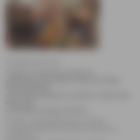
www.jelgavasvestnesis.lv
Trešdien, 10. decembrī, LLU aicina uz
gadskārtējo Ziemassvētku tirdziņu, kurā idejas
dāvanām piedāvās
universitātes darbinieki un studenti. Tirdziņš vītņu
kāpņu foajē
norisināsies no pulksten 12 līdz 16.
Kā ierasts, tirdziņā pārdevēji būs LLU aktīvie
un radošie rokdarbnieki, amatnieki, saimnieces un
saimnieki, kas