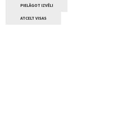
PIELĀGOT IZVĒLI
ATCELT VISAS
Kontakti
Jelgavas valstpilsētas pašvaldība
Lielā iela 11, Jelgava, LV-3001
+371 63005522
pasts@jelgava.lv
Klientu apkalpošana