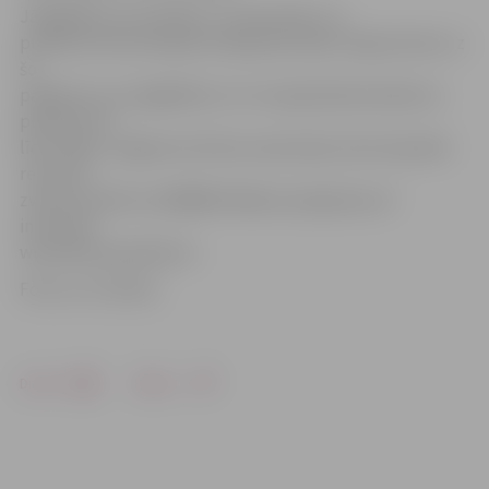
Jāatgādina, ka sestdien, 13. decembrī, no
pulksten 20 norisināsies krāšņā pils balle. Ieejas kartes uz
šo
pasākumu var iegādāties LLU muzejā (darba dienās no
pulksten 10
līdz 16.30), Jelgavas kultūras nama kasē, kā arī iepriekš
rezervēt,
zvanot pa tālruni 26498504. Biļetes pieejamas arī
internetā
www.bilesuparadize.lv.
Foto: no JV arhīva
Drukāt
Dalīties