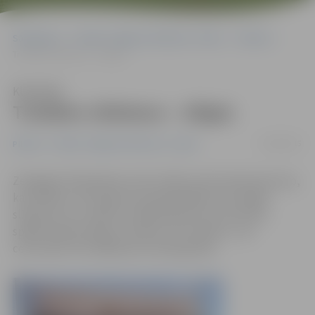
Sākumlapa
Portāla “Jelgavas Vēstnesis” arhīvs
Pilsētā
Trešdien slidotava – slēgta
Klausīties
Trešdien slidotava – slēgta
25/08/2015
Pilsētā
Portāla “Jelgavas Vēstnesis” arhīvs
Zemgales Olimpiskais centrs (ZOC) savā tviterkontā ziņo,
ka trešdien, 26. augustā, apmeklētājiem būs slēgta
slidotava, kur vasarā uz īpašā seguma var skrituļot,
spēlēt inlaine hokeju, florbolu un strītbolu. Jau
ceturtdien tā strādās pēc ierastā grafika.