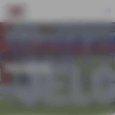
PILSĒTĀ