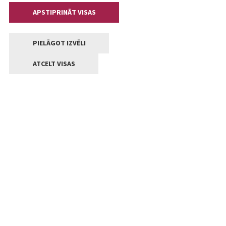
APSTIPRINĀT VISAS
PIELĀGOT IZVĒLI
ATCELT VISAS
Kontakti
Jelgavas valstpilsētas pašvaldība
Lielā iela 11, Jelgava, LV-3001
+371 63005522