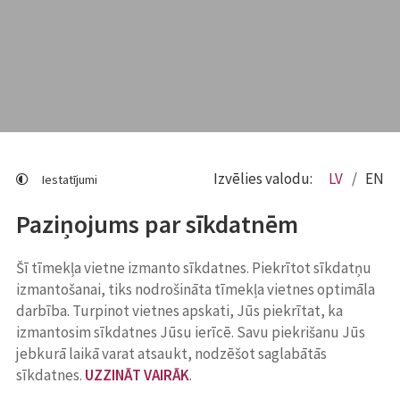
Izvēlies valodu:
LV
EN
Iestatījumi
Paziņojums par sīkdatnēm
Šī tīmekļa vietne izmanto sīkdatnes. Piekrītot sīkdatņu
izmantošanai, tiks nodrošināta tīmekļa vietnes optimāla
darbība. Turpinot vietnes apskati, Jūs piekrītat, ka
izmantosim sīkdatnes Jūsu ierīcē. Savu piekrišanu Jūs
jebkurā laikā varat atsaukt, nodzēšot saglabātās
sīkdatnes.
UZZINĀT VAIRĀK
.