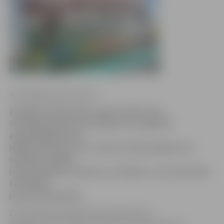
www.jelgavasvestnesis.lv
Zemgales Olimpiskais centrs (ZOC) savā
tviterkontā ziņo, ka trešdien, 26. augustā,
apmeklētājiem būs
slēgta slidotava, kur vasarā uz īpašā seguma var
skrituļot, spēlēt
inlaine hokeju, florbolu un strītbolu. Jau ceturtdien
tā strādās
pēc ierastā grafika.
ZOC pārstāve Sanda Zīverte informē, ka