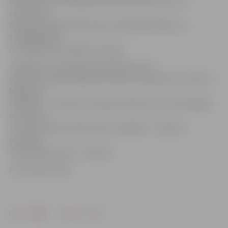
slidotava rīt tiks slēgta tehnisku iemeslu dēļ. Jau
ceturtdien
slidotava atsāks darbu pēc ierastā darba laika, un
tuvākajā laikā
nav plānotas vēl kādas izmaiņas.
Jāpiebilst, ka slidotava pie Mītavas tilta
vasaras sezonā strādā katru dienu no pulksten 11 līdz 21.
Maksa par
slidošanu – 1,50 eiro (stunda), bērniem no 7 līdz 16 gadu
vecumam –
1 eiro (stunda), bērniem līdz 7 gadiem – 0,50 eiro
(stunda).
Skrituļslidu noma – 1,50 eiro.
Foto: Raitis Supe
Drukāt
Dalīties