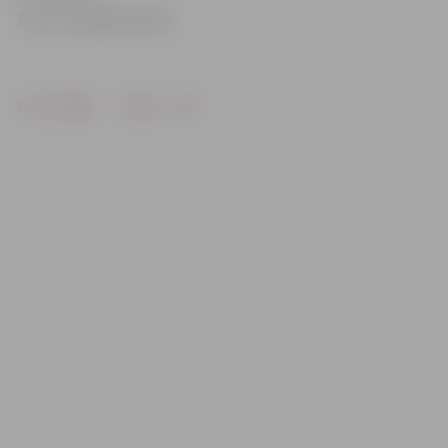
Foto: no ZRKAC arhīva
Drukāt
Dalīties