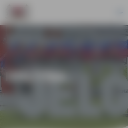
IZGLĪTĪBA