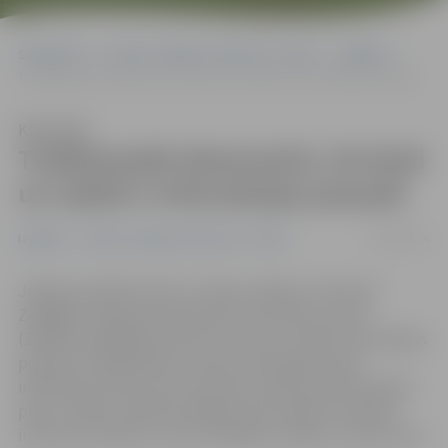
Sākumlapa
Portāla “Jelgavas Vēstnesis” arhīvs
Izglītība
Trešklasnieki demonstrē, cik droši un radoši ir informācijas pasaulē
Klausīties
Trešklasnieki demonstrē, cik droši
un radoši ir informācijas pasaulē
04/02/2016
Izglītība
Portāla “Jelgavas Vēstnesis” arhīvs
Jelgavas pilsētas skolu 3. klases skolēni 2. februārī
Zemgales reģiona Kompetenču attīstības centrā
(ZRKAC) piedalījās konkursā «Droši un radoši informācijas
pasaulē». Dalībniekiem uzdevumi bija jāveic gan
individuāli, liekot puzli interneta vietnē, gan komandā –
piecu cilvēku sastāvā meklējot informāciju noteiktās
interneta vietnēs un veicot dažādus radošus uzdevumus.