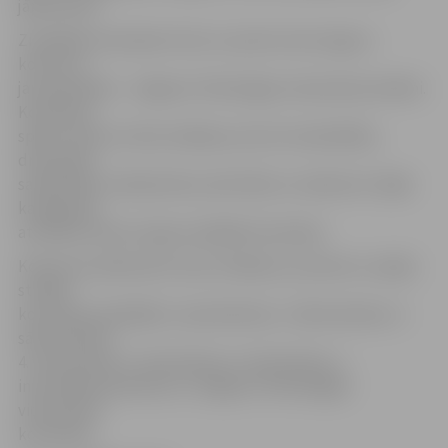
jāprezentē.
Zinošākās komandas titulu un pirmo vietu ieguva
konkursa
jaunpienācēji – Jelgavas Tehnoloģiju vidusskolas skolēni.
Komandas
spēku veido ne tikai zināšanas, bet arī neatlaidība,
draudzība,
saliedētība, mērķtiecība, aktivitāte un radošums. Šajās
kategorijās
atzinības rakstus ieguva pārējās komandas.
Konkursā, pārbaudot savas zināšanas, prasmes un spēju
strādāt
komandā, piedalījās 2. pamatskolas, 3. sākumskolas, 4.
sākumskolas,
4. vidusskolas, 5. vidusskolas, 6. vidusskolas, 1.
internātpamatskolas un Jelgavas Tehnoloģijas
vidusskolas
komandas.