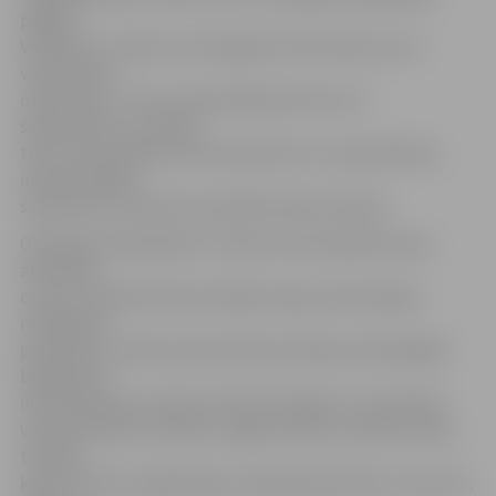
pakāpi.
Visātrāk ar uzdevumu tika galā Loreta Krikuna no 4.
vidusskolas,
otrajā vietā – Anna Jasmīna Beinaroviča no 4.
sākumskolas, savukārt
trešo vietu ieņēma Arīna Azarēviča no 2. pamatskolas,
informē ZRKAC
sabiedrisko attiecību speciāliste Alise Gubene.
Otrajā posma bija jāveic uzdevumi komandā astoņos
aktivitāšu
centros. Skolēni demonstrēja iemaņas informācijas
meklēšanā,
piemēram, vietnē www.letonika.lv Meža enciklopēdijā
bija jāatrod
informācija par Latvijas meža dzīvniekiem, izmantojot
www.letonika.lv latviešu–angļu vārdnīcu, jātulko vārdi,
tīmekļa
karšu vietnē «Google Maps» bija jānosaka laiks un ātrums,