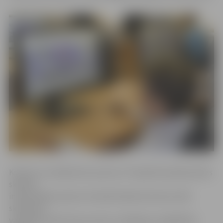
Konkurss noritēja divos posmos. Pirmajā tika pārbaudītas
skolēnu
individuālās prasmes. Noteiktā laikā interneta vidē
skolēniem
vajadzēja salikt divas puzles ar atšķirīgu sarežģītības