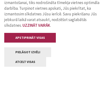
izmantošanai, tiks nodrošināta tīmekļa vietnes optimāla
darbība. Turpinot vietnes apskati, Jūs piekrītat, ka
izmantosim sīkdatnes Jūsu ierīcē. Savu piekrišanu Jūs
jebkurā laikā varat atsaukt, nodzēšot saglabātās
sīkdatnes.
UZZINĀT VAIRĀK
.
APSTIPRINĀT VISAS
PIELĀGOT IZVĒLI
ATCELT VISAS