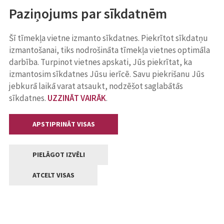
Paziņojums par sīkdatnēm
Šī tīmekļa vietne izmanto sīkdatnes. Piekrītot sīkdatņu
izmantošanai, tiks nodrošināta tīmekļa vietnes optimāla
darbība. Turpinot vietnes apskati, Jūs piekrītat, ka
izmantosim sīkdatnes Jūsu ierīcē. Savu piekrišanu Jūs
jebkurā laikā varat atsaukt, nodzēšot saglabātās
sīkdatnes.
UZZINĀT VAIRĀK
.
APSTIPRINĀT VISAS
PIELĀGOT IZVĒLI
ATCELT VISAS