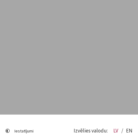
Izvēlies valodu:
LV
EN
Iestatījumi