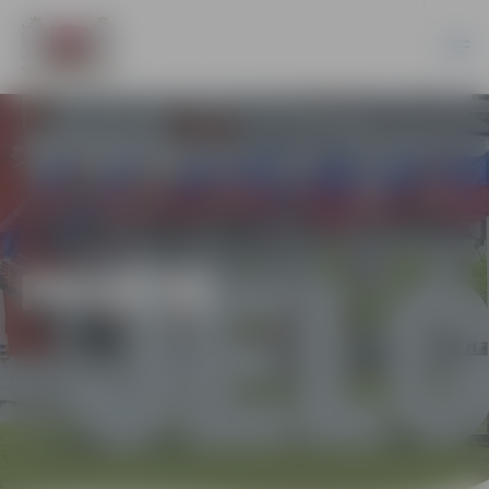
PILSĒTĀ