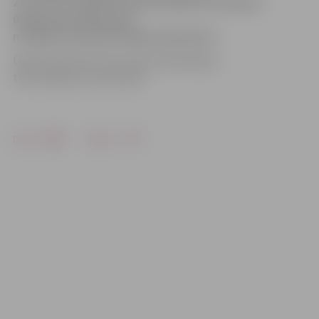
21. līdz 23. oktobrim būs ierobežota satiksme
ūdensvada ielā posmā
no Mātera ielas līdz Ūdensvada ielai 2.
Ūdensvada ielā 2 tiks veikti kanalizācijas
tīkla avārijas remontdarbi.
Drukāt
Dalīties