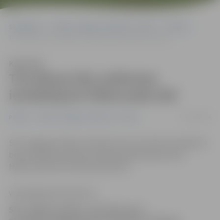
Sākumlapa
Portāla “Jelgavas Vēstnesis” arhīvs
Pilsētā
Trīs dienas būs satiksmes ierobežojumi Ūdensvada ielā
Klausīties
Trīs dienas būs satiksmes
ierobežojumi Ūdensvada ielā
21/10/2014
Pilsētā
Portāla “Jelgavas Vēstnesis” arhīvs
SIA «Jelgavas ūdens» informē, ka no 21. līdz 23. oktobrim
būs ierobežota satiksme ūdensvada ielā posmā no
Mātera ielas līdz Ūdensvada ielai 2.
www.jelgavasvestnesis.lv
SIA «Jelgavas ūdens» informē, ka no