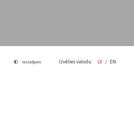
Izvēlies valodu:
LV
EN
Iestatījumi