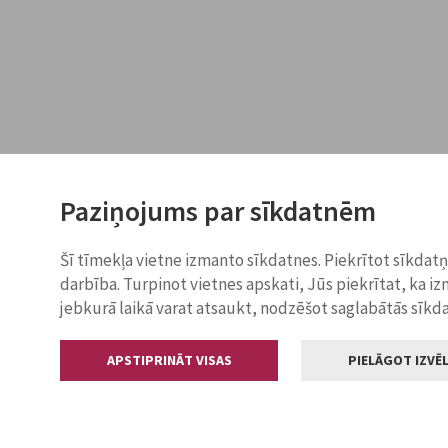
Paziņojums par sīkdatnēm
Šī tīmekļa vietne izmanto sīkdatnes. Piekrītot sīkdat
darbība. Turpinot vietnes apskati, Jūs piekrītat, ka i
jebkurā laikā varat atsaukt, nodzēšot saglabātās sīkd
APSTIPRINĀT VISAS
PIELĀGOT IZVĒL