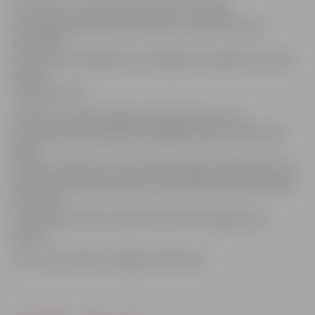
Ar lampiņu virtenēm izgaismoti koki Lielajā
ielā, ar gaismas dekoru bumbām – koki Pasta salā,
spuldzīšu
virtenes iemirdzējušās arī Zemgales prospektā un Pasta
ielā ap
Stacijas parku.
Svētku rotu gada nogales svētkos ieguvusi arī
Vecpilsētas iela, Driksas ielas gājēju posms, Mīlestības
alejā
svētkus «pārziemo» trīs metāla vainagi, kas izgaismoti un
pieskaņoti Ziemassvētkiem, bet Pērnavas ielas un Rīgas
ielas stūrī
un Satiksmes ielā uzstādītas stilizētas izgaismotas
eglītes.
Foto: Ivars Veiliņš/«Jelgavas Vēstnesis»