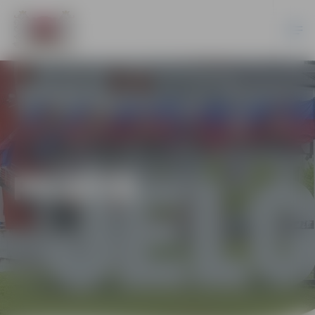
PILSĒTĀ