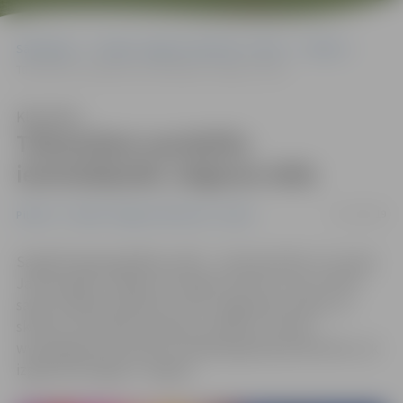
Sākumlapa
Portāla “Jelgavas Vēstnesis” arhīvs
Pilsētā
Tūkstošiem spuldzīšu iemirdzējušās Jelgavas ielās
Klausīties
Tūkstošiem spuldzīšu
iemirdzējušās Jelgavas ielās
25/12/2019
Pilsētā
Portāla “Jelgavas Vēstnesis” arhīvs
Sagaidīti gada gaišākie svētki – Ziemassvētki un tuvojas
Jaunais gads. Sniegs mūs šogad nelutina, taču svētku
sajūtu pilsētā rada koku zaros, apgaismes stabos un
skvēros mirdzošās lampiņas un dekori. Portāls
www.jelgavasvestnesis.lv piedāvā galerijā ieskatīties, cik
izgaismota šogad ir Jelgava.