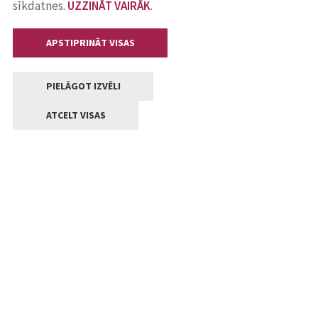
sīkdatnes.
UZZINĀT VAIRĀK
.
APSTIPRINĀT VISAS
PIELĀGOT IZVĒLI
ATCELT VISAS
Kontakti
Jelgavas valstpilsētas pašvaldība
Lielā iela 11, Jelgava, LV-3001