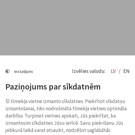
Izvēlies valodu:
LV
EN
Iestatījumi
Paziņojums par sīkdatnēm
Šī tīmekļa vietne izmanto sīkdatnes. Piekrītot sīkdatņu
izmantošanai, tiks nodrošināta tīmekļa vietnes optimāla
darbība. Turpinot vietnes apskati, Jūs piekrītat, ka
izmantosim sīkdatnes Jūsu ierīcē. Savu piekrišanu Jūs
jebkurā laikā varat atsaukt, nodzēšot saglabātās