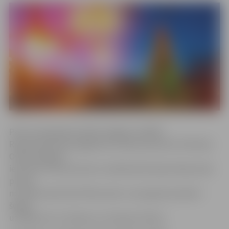
Pirmo reizi gaismas dekori šogad uzstādīti
Rūpniecības ielas apgaismes stabos posmā no Pulkveža
Oskara Kalpaka
ielas līdz Tērvetes ielai un izdekorētas kļavas Raiņa ielas
posmā
no Skolas ielas līdz Pētera ielai. Jauni gaismas dekori
šogad
uzstādīti arī uz Driksas un Lielupes tiltiem.