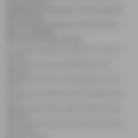
trešo reizi sezonā
piekāpās Biznesa Augstskolas «Turība» komandai –
70:85. 18 punkti
šoreiz Kristapam Kanbergam, bet 16+15 Laurim
Mizim. 1. aprīlī spēle
Jelgavā pret Ventspils komandu.
Sezonas gaitā mūsējie bija noslīdējuši uz 11. vietu 12
komandu
konkurencē, kas principā ir pēdējā vieta, jo LMT
Basketbola
akadēmijas jaunie puiši ir izteikti pastarīši, kuri šajā
sezonā,
visticamāk, pie uzvarām tā arī netiks. Pēdējās uzvaras
pret šīs
dienas pretinieci (74:44) un Saldus pilsētas komandu
(88:65) ļāva
pacelties uz devīto vietu ar cerībām sezonas izskaņā
kāpt vēl vienu