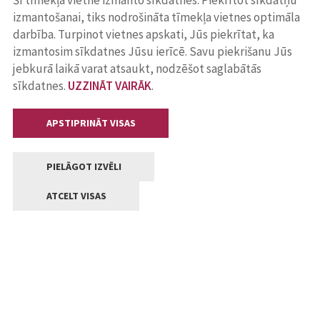
Šī tīmekļa vietne izmanto sīkdatnes. Piekrītot sīkdatņu
izmantošanai, tiks nodrošināta tīmekļa vietnes optimāla
darbība. Turpinot vietnes apskati, Jūs piekrītat, ka
izmantosim sīkdatnes Jūsu ierīcē. Savu piekrišanu Jūs
jebkurā laikā varat atsaukt, nodzēšot saglabātās
sīkdatnes.
UZZINĀT VAIRĀK
.
APSTIPRINĀT VISAS
PIELĀGOT IZVĒLI
ATCELT VISAS