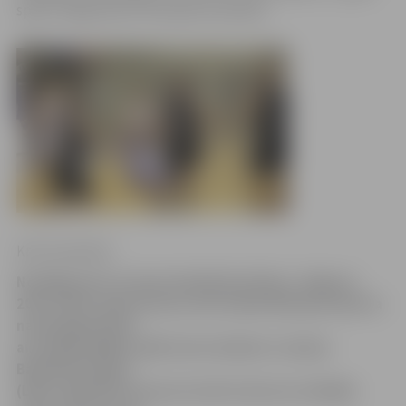
spēle Jelgavā pret Ventspils komandu.
Krišs Upenieks
Noslēgumam tuvojas basketbola kluba «Jelgava»
2013./2014. gada sezona, bet šodien Mārupes Sporta
namā jelgavnieki
aizvadīja pēdējo spēli marta mēnesī. Latvijas
Basketbola līgas
(LBL) regulārās sezonas turnīra ietvaros mūsējie