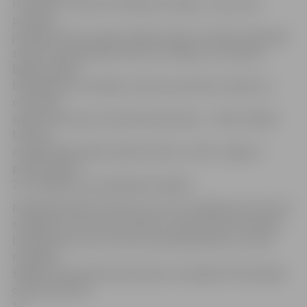
rezultāts uz tablo attīstījās ļoti līdzīgi – pēc pirmā
puslaika
joprojām mīnus septiņi (34:41). Kā jau tas bieži ir bijis šajā
sezonā, izšķirošā bija trešā ceturtdaļa, kuru Mareka
Bajāra vadītie
basketbolisti zaudēja ar desmit punktiem (10:20), kā
rezultātā
spēles liktenis jau praktiski bija izšķirts – 44:61. Nekādi
brīnumi
noslēdzošajā spēles daļā nenotika, un BK «Jelgava»
piedzīvoja jau
23. zaudējumu aizvadītajās 34 spēlēs.
Nākamajā spēlē cīnīties par uzvaru mūsējiem jau būs ļoti
sarežģīti, jo ciemos joku dienā 1. aprīlī brauks Ventspils
basketbolisti, kuri ir vieni no pretendentiem uz zelta
medaļām
šīgada čempionātā. Mača sākums Zemgales Olimpiskajā
centrā pulksten
19.