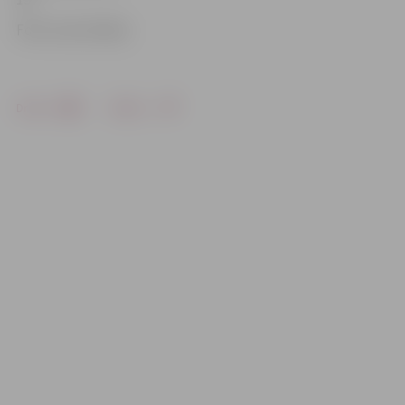
Foto: Ivars Veiliņš
Drukāt
Dalīties