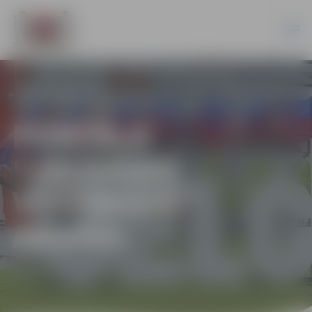
PORTĀLA
“JELGAVAS
VĒSTNESIS”
ARHĪVS