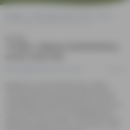
Sākumlapa
Portāla “Jelgavas Vēstnesis” arhīvs
Sports
«Turība» Jelgavas basketbolistus uzveic trešo reizi
Klausīties
«Turība» Jelgavas basketbolistus
uzveic trešo reizi
29/03/2014
Portāla “Jelgavas Vēstnesis” arhīvs
Sports
Noslēgumam tuvojas basketbola kluba «Jelgava»
2013./2014. gada sezona, bet šodien Mārupes Sporta
namā jelgavnieki aizvadīja pēdējo spēli marta mēnesī.
Latvijas Basketbola līgas (LBL) regulārās sezonas turnīra
ietvaros mūsējie trešo reizi sezonā piekāpās Biznesa
Augstskolas «Turība» komandai – 70:85. 18 punkti šoreiz
Kristapam Kanbergam, bet 16+15 Laurim Mizim. 1. aprīlī