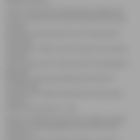
pakāpienu augstāk.
Lai būtu reāli to izdarīt, šodien bija ļoti svarīgi izcīnīt
uzvaru, jo Latvijas Universitātes komanda līdz šim bija
izcīnījusi
par divām uzvarām vairāk (11 pret 13). Mača sākums
viesiem bija
neveiksmīgs – kļūdas, neprecīzi metieni, ko izmantoja
rīdzinieki,
veicot astoņu punktu izrāvienu (0:8). Ceturtdaļas gaitā
jelgavnieki
iespēlējās, tomēr bija pamatīgs vājuma brīdis arī
ceturkšņa vidū
(no 9:10 uz 9:21), tāpēc pirmās desmit minūtes nācās
noslēgt ar
septiņu punktu deficītu – 14:21.
Otrajā ceturtdaļā vairs tādu kritumu nebija, bet iegūt
iniciatīvu un sākt pakaļdzīšanos tā pa īstam nemaz
neizdevās, jo