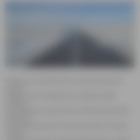
Piepildot savu bērnības sapni, sieviete devās iepazīt
septiņas
dažādas valstis. Mongolijā viņa uzkavējusies ilgāk –
strādājusi
brīvprātīgā darbu zirgu fermā un mācījusi angļu valodu.
Tādā veidā
Madara Marija iepazina nomadu dzīvesveidu, izbaudīja
mongoļu