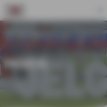
PILSĒTĀ