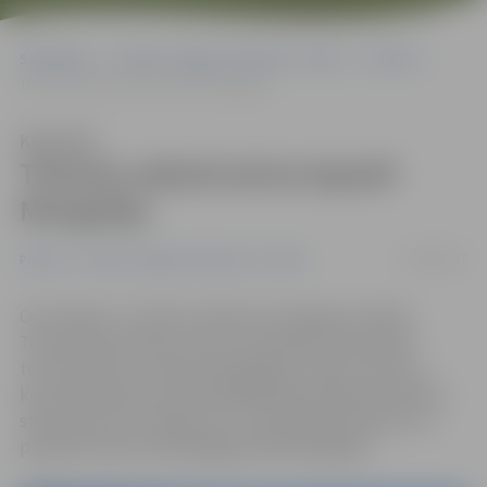
Sākumlapa
Portāla “Jelgavas Vēstnesis” arhīvs
Pilsētā
Tūrisma vakarā aicina iepazīt Mongoliju
Klausīties
Tūrisma vakarā aicina iepazīt
Mongoliju
22/04/2017
Pilsētā
Portāla “Jelgavas Vēstnesis” arhīvs
Ceturtdien, 27. aprīlī, pulksten 18 Jelgavas Svētās
Trīsvienības baznīcas tornī norisināsies tematiskais
tūrisma vakars «Aukstās Mongolijas cilvēku siltums»,
kura laikā pasaules apceļotāja Madara Marija Muižniece
stāstīs par savu ceļojumu ar Transsibīrijas ekspresi un
pavadīto laiku brīvprātīgajā darbā Mongolijā.