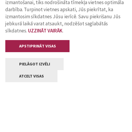
izmantošanai, tiks nodrošināta tīmekļa vietnes optimāla
darbība. Turpinot vietnes apskati, Jūs piekrītat, ka
izmantosim sīkdatnes Jūsu ierīcē. Savu piekrišanu Jūs
jebkurā laikā varat atsaukt, nodzēšot saglabātās
sīkdatnes.
UZZINĀT VAIRĀK
.
APSTIPRINĀT VISAS
PIELĀGOT IZVĒLI
ATCELT VISAS