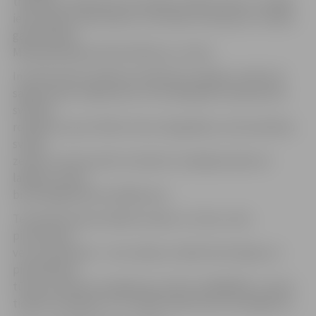
tradīcijas, vēroja elpu aizraujošus dabas skatus, izzināja
iedzīvotāju dzīvesveidu un kulināro mantojumu. Vakara
gaitā Madara
Marija gūtajā pieredzē dalīsies ar citiem.
Interesentiem pasākuma laikā būs iespēja uzzināt, kā
sagatavoties ceļojumam, kura laikā gaisa temperatūra
svārstās
robežās no plus 30 līdz mīnus 30 grādiem, kā orientēties
svešās
zemēs un komunicēt ar žestiem. Ceļotāja ieteiks arī
labākos veidus
brīvprātīgā darba meklējumos.
Tematiskā vakara dalības maksa ir 1,5 eiro, taču
pirmsskolas
vecuma bērniem – bez maksas. Vairāk informācijas un
pieteikšanās
tūrisma vakaram iespējama pa tālruni 63005445, e-pastu
tic@tornis.jelgava.lv vai mājas lapā www.tornis.jelgava.lv.