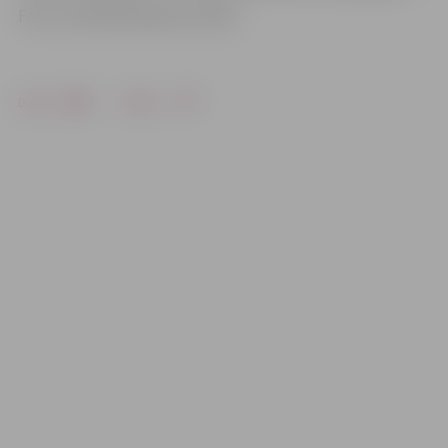
Foto: no M.M.Muižnieces arhīva
Drukāt
Dalīties