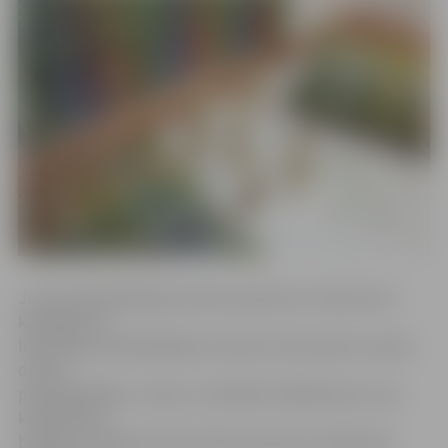
Jaunā priekšsēdētaja amatam padome izvirzīja vienu
kandidatūru –
līdzšinējo priekšsēdētāja vietnieku Aizkraukles novada
domes
priekšsēdētāju L.Līdumu. Aizklātās vēlēšanās par viņa
kandidatūru
balsoja visi klātesošie Attīstības padomes dalībnieki.