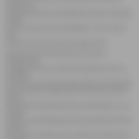
Savukārt par
Attīstības padomes priekšsēdētāja vietnieku vienbalsīgi
ievēlēja
Iecavas novada domes priekšsēdētāju J.Pelsi, informē
ZPR
sabiedrisko attiecību speciālists Aigars Ieviņš.
Kā paredz ZPR Attīstības padomes nolikums,
priekšsēdētāja
svarīgākie uzdevumi ir pārstāvēt organizāciju valsts un
pašvaldību
institūcijās, starptautiskās organizācijās, kā arī pārstāvēt
reģiona intereses tiešās pārvaldes institūcijās. «Mani tik
daudz ir
iedvesmojuši līdzšinējie padomes priekšsēdētāji – esmu
skatījies,
mācījies, aizvadītā gada garumā kā līdzšinējais Attīstības
padomes
vietnieks guvis vērīgu pieredzi, tādēļ esmu pārliecināts,