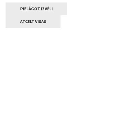
PIELĀGOT IZVĒLI
ATCELT VISAS
Kontakti
Jelgavas valstpilsētas pašvaldība
Lielā iela 11, Jelgava, LV-3001
+371 63005522
pasts@jelgava.lv
Klientu apkalpošana