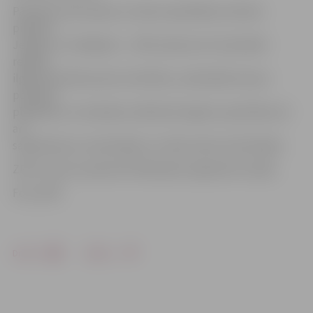
Pārstāvot 20 novadus un divas republikas nozīmes
pilsētas –
Jelgavu un Jēkabpili –, ZPR uzdevumi ir koordinēt
reģiona
ilgtermiņa līdzsvarotu attīstību, nodrošināt nozaru
politikas
plānošanu un ieviešanu atbilstoši reģionu specifikai, kā
arī
sadarboties ar ministrijām un citām valsts institūcijām.
ZPR ir viens no pieciem Plānošanas reģioniem Latvijā.
Foto: ZRP
Drukāt
Dalīties