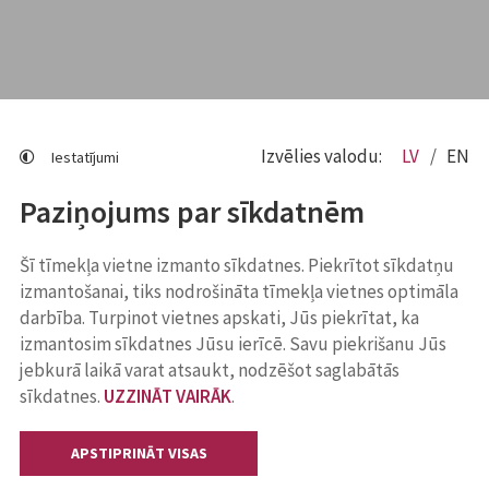
Izvēlies valodu:
LV
EN
Iestatījumi
Paziņojums par sīkdatnēm
Šī tīmekļa vietne izmanto sīkdatnes. Piekrītot sīkdatņu
izmantošanai, tiks nodrošināta tīmekļa vietnes optimāla
darbība. Turpinot vietnes apskati, Jūs piekrītat, ka
izmantosim sīkdatnes Jūsu ierīcē. Savu piekrišanu Jūs
jebkurā laikā varat atsaukt, nodzēšot saglabātās
sīkdatnes.
UZZINĀT VAIRĀK
.
APSTIPRINĀT VISAS