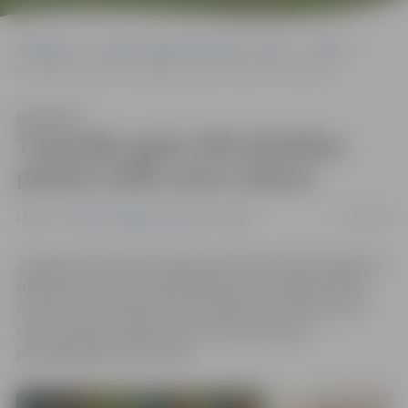
Sākumlapa
Portāla “Jelgavas Vēstnesis” arhīvs
Latvijā
Turpmāko gadu ZPR Attīstības padomi vadīs Leons Līdums
Klausīties
Turpmāko gadu ZPR Attīstības
padomi vadīs Leons Līdums
17/08/2016
Latvijā
Portāla “Jelgavas Vēstnesis” arhīvs
Zemgales Plānošanas reģiona (ZPR) Attīstības padomes
sēdē par padomes priekšsēdētāju vienbalsīgi ievēlēts
Aizkraukles novada domes vadītājs Leons Līdums. Par
viņa vietnieku ievēlēts Iecavas novada domes
priekšsēdētājs Jānis Pelsis.