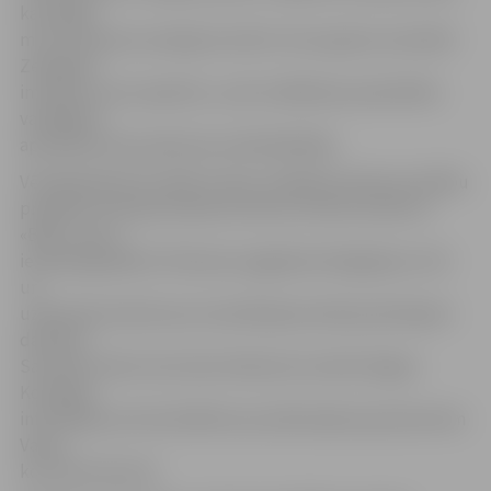
ka kopīgi
mums izdosies sasniegt iecerēto. Esmu gatavs aizstāvēt
Zemgales
intereses visos aspektos,» pēc ievēlēšanas pašvaldību
vadītājiem
apsolīja jaunais padomes priekšsēdētājs.
Vēl šajā padomes sēdē novadu vadītāji sprieda par dalību
projektā «Starptautiskais kultūras tūrisma maršruts
«Baltu ceļš»»,
ieskicēja gaidāmo Pleskavas apgabala delegācijas vizīti
un
uzklausīja atskaiti par aizvadītajā periodā paveiktajiem
darbiem.
Savukārt Valsts kontroles Padomes loceklis Edgars
Korčagins
informēja par aktualitātēm par plānotajiem grozījumiem
Valsts
kontroles likumā