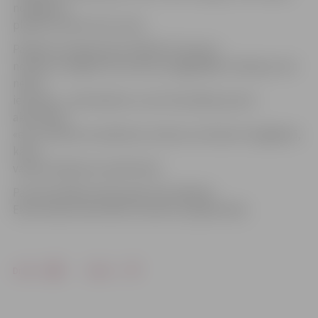
noslēgums
plānots klubā «Post Club».
Pasākuma organizatore Mārīte Pumpure
norāda, ka šogad tiks ievērotas ilggadējās tradīcijas, bet
nesen
ieviestās – pilnveidotas. Lai arī atsevišķas sporta
aktivitātes
«eku» dienās nav plānotas, ikviens var doties rīta gājienā,
kā arī
vakarā izdejoties naktsklubā.
Par aktivitātēm dienas garumā rūpēsies
Ekonomikas fakultātes studentu pašpārvalde.
Drukāt
Dalīties