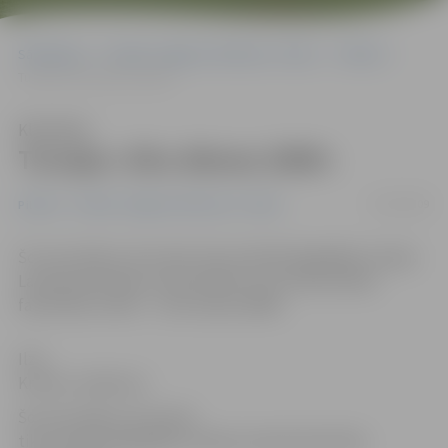
Sākumlapa
Portāla “Jelgavas Vēstnesis” arhīvs
Pilsētā
Tuvojas «Eku dienas 2009»
Klausīties
Tuvojas «Eku dienas 2009»
23/03/2009
Pilsētā
Portāla “Jelgavas Vēstnesis” arhīvs
Šo ceturtdien, 26. martā, tiks atzīmēti ikgadējie Latvijas
Lauksaimniecības universitātes (LLU) Ekonomikas
fakultātes svētki – «Eku dienas 2009».
Ilze
Knusle-Jankevica
Šo ceturtdien, 26. martā,
tiks atzīmēti ikgadējie Latvijas Lauksaimniecības