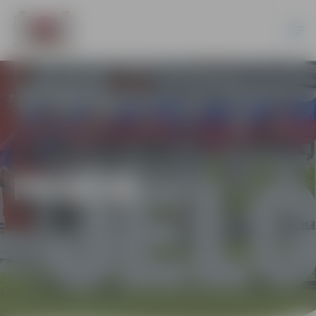
PILSĒTĀ