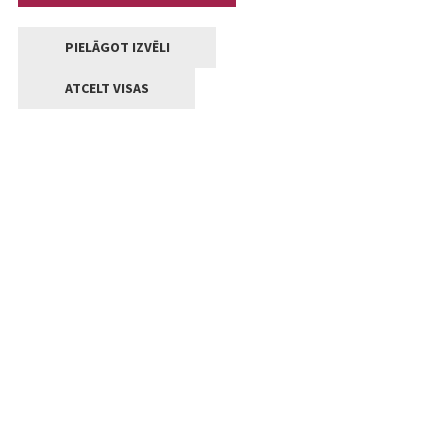
PIELĀGOT IZVĒLI
ATCELT VISAS
Kontakti
Jelgavas valstpilsētas pašvaldība
Lielā iela 11, Jelgava, LV-3001
+371 63005522
pasts@jelgava.lv