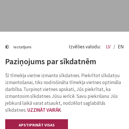
Izvēlies valodu:
LV
EN
Iestatījumi
Paziņojums par sīkdatnēm
Šī tīmekļa vietne izmanto sīkdatnes. Piekrītot sīkdatņu
izmantošanai, tiks nodrošināta tīmekļa vietnes optimāla
darbība. Turpinot vietnes apskati, Jūs piekrītat, ka
izmantosim sīkdatnes Jūsu ierīcē. Savu piekrišanu Jūs
jebkurā laikā varat atsaukt, nodzēšot saglabātās
sīkdatnes.
UZZINĀT VAIRĀK
.
APSTIPRINĀT VISAS