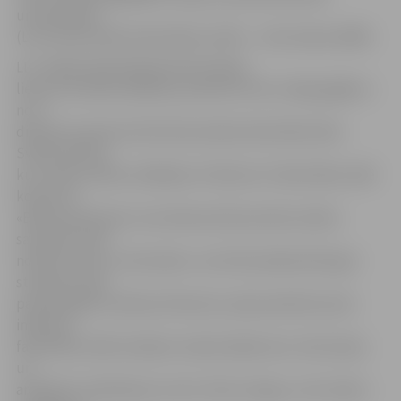
universitātes
(LLU) Ekonomikas fakultātes svētki – «Eku dienas 2009».
LLU mājas lapā pieejamā informācija
liecina, ka diena iesāksies pulksten 10 ar svinīgu gājienu
no 4.
dienesta viesnīcas līdz Ekonomikas fakultātes ēkai
Svētes ielā 18,
kur notiks svētku atklāšana. Pulksten 11 fakultātes zālē
konkursā
«Būsim pazīstami» sevi demonstrēs pirmkursnieki,
savukārt 12.40
notiks konkurss «Ekumāns», kurā tiks pārbaudīta gan
studentu, gan
pasniedzēju erudīcija. Kā ierasts, pēcpusdienā Lauku
inženieru
fakultātes zālē risināsies tradicionālais šovs «Ekuvīzija»
un
anekdošu stāstīšanas turnīrs «Ržu nimogu», bet vakara