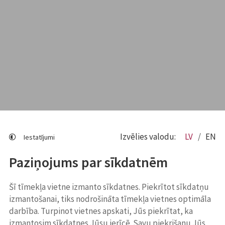
Izvēlies valodu:
LV
EN
Iestatījumi
Paziņojums par sīkdatnēm
Šī tīmekļa vietne izmanto sīkdatnes. Piekrītot sīkdatņu
izmantošanai, tiks nodrošināta tīmekļa vietnes optimāla
darbība. Turpinot vietnes apskati, Jūs piekrītat, ka
izmantosim sīkdatnes Jūsu ierīcē. Savu piekrišanu Jūs