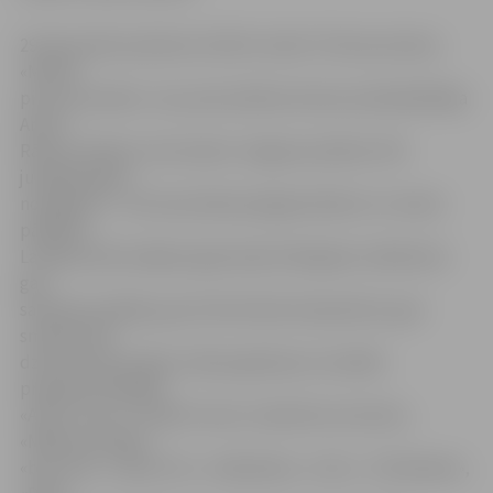
29. decembrī pulksten 19 ZOC notiks TV3 koncertšovs
«Mirklis
pirms pusnakts», kas, pēc pilsētas domes priekšsēdētāja
Andra
Rāviņa vārdiem, būs skaists Jelgavas pilsētas 750.
jubilejas gada
noslēgums – vēl viena dāvana jelgavniekiem un visiem
pārējiem
Latvijas iedzīvotājiem gadumijā. Krāšņajās svinībās būs
gan
sarkanais paklājs, gan dzirkstošais šampanietis, gan
smiekli, gan
dziesmas, gan dejas. Vakara gaitā par muzikālo
programmu gādās
«Astro’n’out», «Ne(X)t move» saksofonu kvartets,
«Mākoņstūmēji»,
«bet, bet», «Opus Pro», «DaGamba», «Colt», «Tirkizband»,