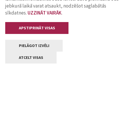
jebkurā laikā varat atsaukt, nodzēšot saglabātās
sīkdatnes.
UZZINĀT VAIRĀK
.
APSTIPRINĀT VISAS
PIELĀGOT IZVĒLI
ATCELT VISAS
Kontakti
Jelgavas valstpilsētas pašvaldība