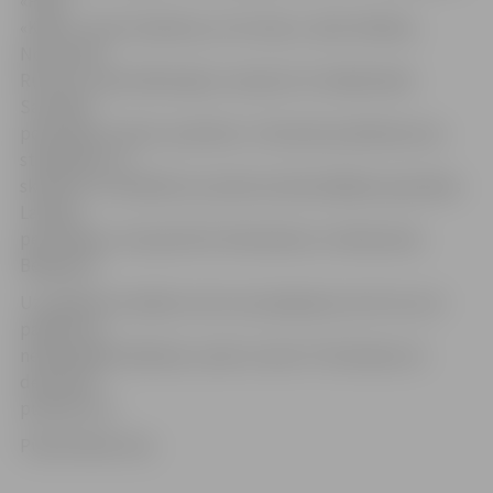
«PER»,
«Keksi», Antra Stafecka, Ivo Fomins, Jānis Stībelis,
Normunds
Rutulis, Laimis Rācenājs un daudzi citi mākslinieki.
Savukārt
populārais stand-up aktieris J.Skutelis priekšnesumu
starplaikos uz
skečiem un nelielām sarunām aicinās dažādas populāras
Latvijas
personības, tostarp Elitu Patmalnieci un Raimondu
Bergmani.
Uz pasākumu biļetes vairs nav pieejamas, bet tie, kuri
pasākumu
neapmeklēs klātienē, varēs to vērot TV3 ekrānos 31.
decembrī
pulksten 21.
Publicitātes foto