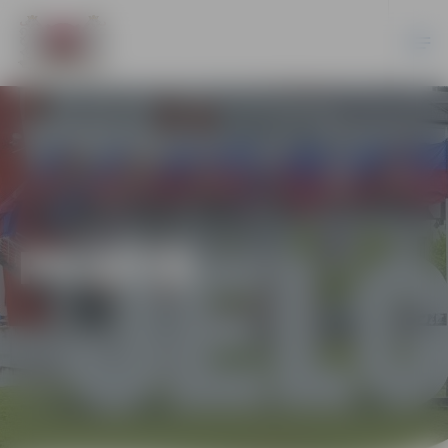
PILSĒTĀ