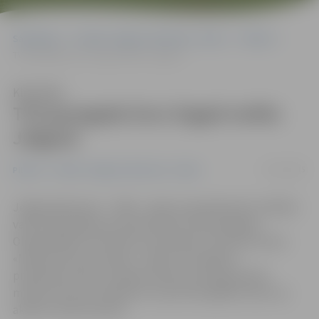
Sākumlapa
Portāla “Jelgavas Vēstnesis” arhīvs
Pilsētā
TV3 jaungada šovs šogad notiks Jelgavā
Klausīties
TV3 jaungada šovs šogad notiks
Jelgavā
25/12/2015
Pilsētā
Portāla “Jelgavas Vēstnesis” arhīvs
Jelgavnieki jauno – 2016. – gadu ar grandiozām svinībām
varēs sākt gaidīt jau 29. decembrī, kad Zemgales
Olimpiskajā centrā (ZOC) norisināsies TV3 koncertšovs
«Mirklis pirms pusnakts». Tajā ar muzikāliem
priekšnesumiem uzstāsies daudzi Latvijā populāri
mūziķi, bet par smiekliem un jautrību gādās stand-up
aktieris Jānis Skutelis.