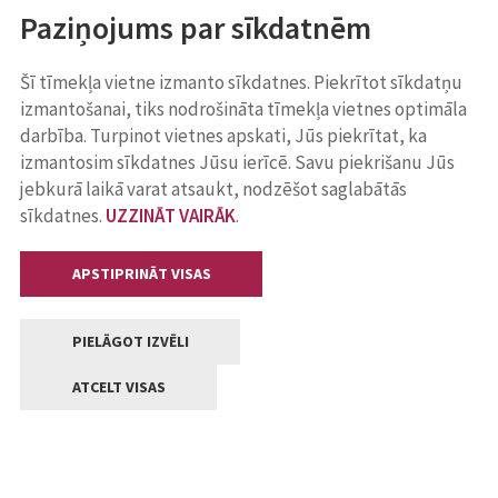
Paziņojums par sīkdatnēm
Šī tīmekļa vietne izmanto sīkdatnes. Piekrītot sīkdatņu
izmantošanai, tiks nodrošināta tīmekļa vietnes optimāla
darbība. Turpinot vietnes apskati, Jūs piekrītat, ka
izmantosim sīkdatnes Jūsu ierīcē. Savu piekrišanu Jūs
jebkurā laikā varat atsaukt, nodzēšot saglabātās
sīkdatnes.
UZZINĀT VAIRĀK
.
APSTIPRINĀT VISAS
PIELĀGOT IZVĒLI
ATCELT VISAS