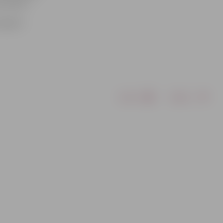
 centram.
rajonā –
Drukāt
Dalīties