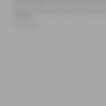
rajonā, un Jelgavas 1. internātpamatskolai-attīstības
Ap pulksten 16.30 avārija ir likvidēta un ūdens padeve 
atjaunota.
Foto: JV arhīvs