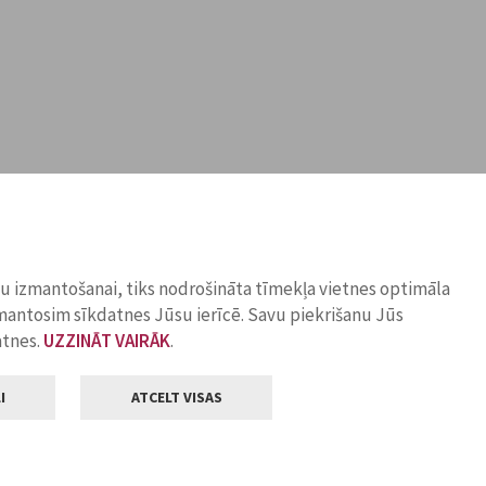
ņu izmantošanai, tiks nodrošināta tīmekļa vietnes optimāla
zmantosim sīkdatnes Jūsu ierīcē. Savu piekrišanu Jūs
atnes.
UZZINĀT VAIRĀK
.
I
ATCELT VISAS