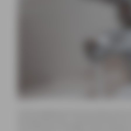
Portāls www.jelgavasvestnesis.lv jau vēstīja, ka šorīt I
ielā notika ūdens avārija – plīsa lielais ūdensvads, līdz 
tika atslēgts ūdens privātmājām Institūta, Zāļu ielas 