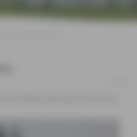
Ūdens avārija Institūta ielā likvidēta
dēta
01/02/2018
ta ielā ir likvidēta un ūdens padeve Vecā ceļa, Zāļu un