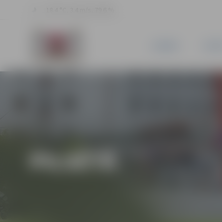
18.4 °C, 3.4 m/s, 79.6 %
JAUNUMI
PILSĒ
PILSĒTĀ