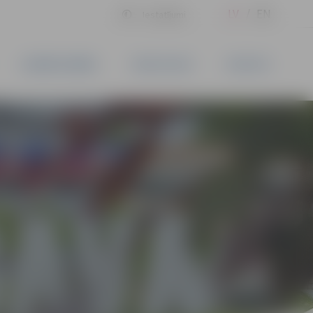
LV
EN
Iestatījumi
UZŅĒMĒJDARBĪBA
PAKALPOJUMI
KONTAKTI