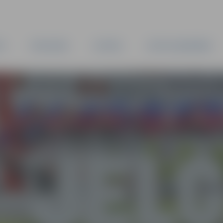
TA
PAŠVALDĪBA
IESTĀDES
KAPITĀLSABIEDRĪBAS