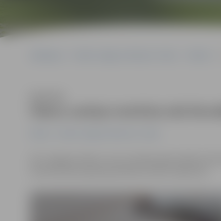
Sākumlapa
Portāla “Jelgavas Vēstnesis” arhīvs
Pilsētā
Klausīties
Ūdens avārija Institūta ielā likvi
Pilsētā
Portāla “Jelgavas Vēstnesis” arhīvs
SIA «Jelgavas ūdens» ziņo, ka ūdensvada avārija Institū
Institūta ielas rajonā ap pulksten 16.30 ir atjaunota.