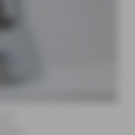
nstitūta
ar to
un Vecā ceļa