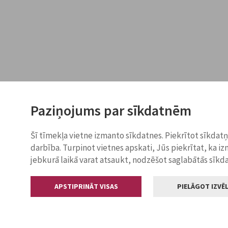
Paziņojums par sīkdatnēm
Šī tīmekļa vietne izmanto sīkdatnes. Piekrītot sīkdat
darbība. Turpinot vietnes apskati, Jūs piekrītat, ka i
jebkurā laikā varat atsaukt, nodzēšot saglabātās sīkd
APSTIPRINĀT VISAS
PIELĀGOT IZVĒL