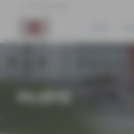
17.5 °C, 2.2 m/s, 76.2 %
JAUNUMI
PILSĒ
PILSĒTĀ