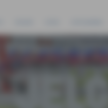
TA
PAŠVALDĪBA
IESTĀDES
KAPITĀLSABIEDRĪBAS