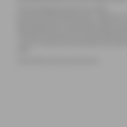
Portāls www.jelgavasvestnesis.lv jau rakstīja,
ka vakar plīsa ūdensvads divās vietās – Satiksmes un 
ielas krustojumā, kā arī Atmodas ielas un Meiju ceļu k
Sākotnēji bija plānots, ka ūdens padevi apkaimes ied
varēs atjaunot ap pulksten 15, taču darbu laikā notika
– viena no uzmavām, kas likta plīsušajam ūdensvadam,
brāķis.
Ūdens padeve atjaunota ap pulksten 18.