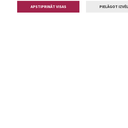
APSTIPRINĀT VISAS
PIELĀGOT IZVĒL
Kontakti
Jelgavas valstp
Lielā iela 11
+371 630055
pasts@jelga
2002-2026 jelgava.lv