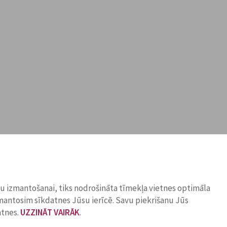
ņu izmantošanai, tiks nodrošināta tīmekļa vietnes optimāla
zmantosim sīkdatnes Jūsu ierīcē. Savu piekrišanu Jūs
atnes.
UZZINĀT VAIRĀK
.