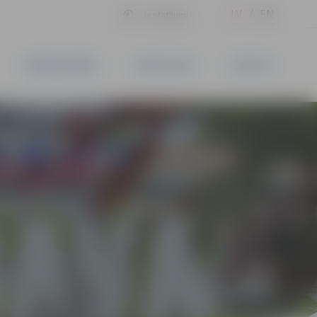
LV
EN
Iestatījumi
UZŅĒMĒJDARBĪBA
PAKALPOJUMI
KONTAKTI