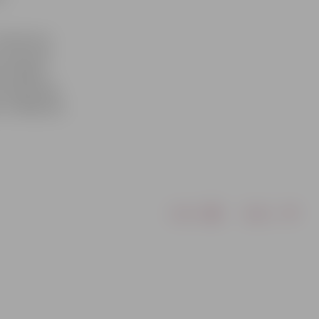
Traktoristu
rustojumā.
zīvotājiem
 aizķeršanās
 izrādījusies
Drukāt
Dalīties