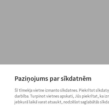
Paziņojums par sīkdatnēm
Šī tīmekļa vietne izmanto sīkdatnes. Piekrītot sīkdat
darbība. Turpinot vietnes apskati, Jūs piekrītat, ka i
jebkurā laikā varat atsaukt, nodzēšot saglabātās sīkd