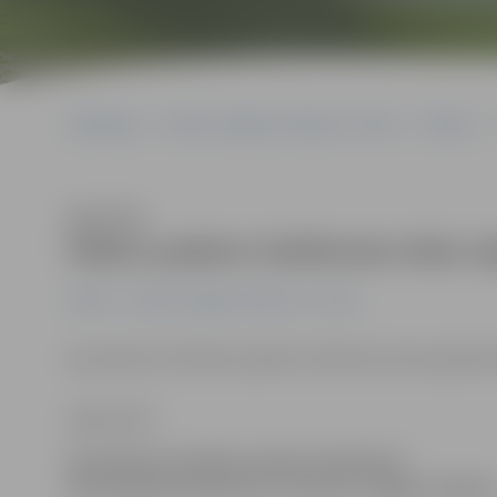
Sākumlapa
Portāla “Jelgavas Vēstnesis” arhīvs
Pilsētā
Klausīties
Ūdens padeve Satiksmes ielas ra
Pilsētā
Portāla “Jelgavas Vēstnesis” arhīvs
Ap pulksten 18 ūdens padeve Satiksmes ielas apkaimē
Ligita Vaita
Ap pulksten 18 ūdens padeve Satiksmes
ielas apkaimē atjaunota, informē «Jelgavas ūdens