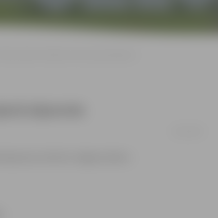
Ūdens padeve Satiksmes ielas rajonā atjaunota
jonā atjaunota
26/11/2014
 atjaunota, informē «Jelgavas ūdens».
».