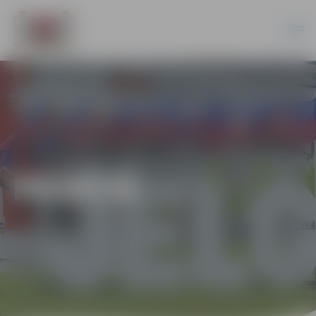
PILSĒTĀ