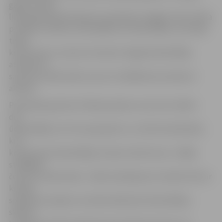
gados tie ļoti
lielā apjomā bija būvgruži, piemēram, ķieģeļi, kā arī stikla
pudeles. Atminos, ka atradām arī mīnas lādiņu, kurš bija
tepat
krasta pusē,» atceras H.Savickis. Šogad ūdenslīdēju
atradumi ir
sarukuši vairāk nekā uz pusi un lielākoties atrastais ir
akmeņi.
Pludmales gultnes tīrīšanas darbus veic četri cilvēki –
divi
ūdenslīdēji, kuri tīra upes gultni, un vēl divi darbinieki,
kuri
krastā savāc ūdenslīdēju atrastos atkritumus. «Vidēji
strādājam
četras stundas dienā – šāds ierobežojums noteikts līdz ar
krasām
spiediena maiņām, ko darba laikā izjūt ūdenslīdēji,»
skaidro