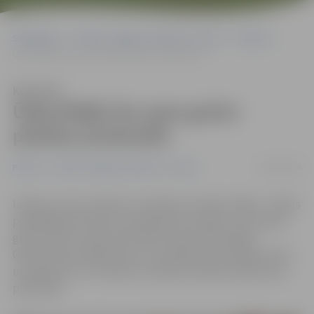
Sākumlapa
Portāla “Jelgavas Vēstnesis” arhīvs
Pilsētā
Ūdenslīdēji tīra upes gultni pilsētas pludmalēs
Klausīties
Ūdenslīdēji tīra upes gultni
pilsētas pludmalēs
26/04/2018
Pilsētā
Portāla “Jelgavas Vēstnesis” arhīvs
Izlietne, naži, armatūra un akmeņi ar asām malām – šādus
peldētājiem bīstamus priekšmetus šodien no Lielupes
gultnes Pasta salas pludmalē izvilka ūdenslīdēji.
Gatavojoties peldsezonai, viņi pilsētas pludmalēs attīra
upes gultni un rīt darbus turpinās Lielupes labā krasta
pludmalē.