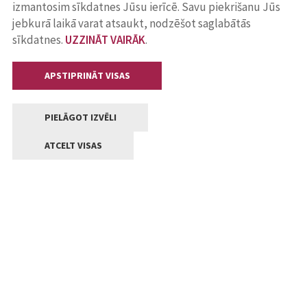
izmantosim sīkdatnes Jūsu ierīcē. Savu piekrišanu Jūs
jebkurā laikā varat atsaukt, nodzēšot saglabātās
sīkdatnes.
UZZINĀT VAIRĀK
.
APSTIPRINĀT VISAS
PIELĀGOT IZVĒLI
ATCELT VISAS
Kontakti
Jelgavas valstpilsētas pašvaldība