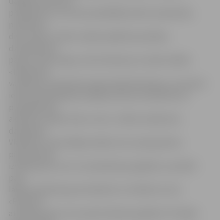
dažādus bīstamus
priekšmetus, ar kuriem peldētāji varētu savainoties,
piemēram,
divus nažus, izlietni, dažas saplēstas pudeles,
dzelzsbetona
paneli, enkura ķepu, kā arī akmeņus ar asām malām.
«Tāpat lielu
varbūtību savainoties rada arī gludie akmeņi, uz kuriem
iedzīvojušies gliemji. Dažādu procesu ietekmē tie ir
pieauguši pie
akmens ar asāko malu uz āru,» stāsta uzņēmuma
darbinieks
Vladislavs. Viņa kolēģi norāda, ka no upes gultnes
pārsvarā tiek
izvilkti gruži, kuri tur atradušies jau gadiem, savukārt
palu
laikā, paceļoties gruntsūdenim, tie nākuši uz āru.
«Pārsvarā
atrodam gružus, kas upē atrodas jau gadiem. Pirmajos