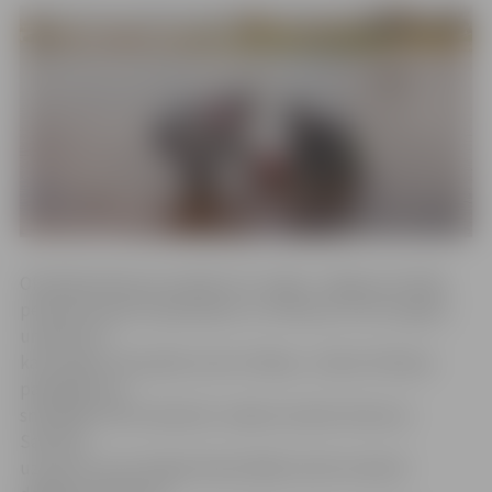
Oficiālā peldsezona sāksies 15. maijā. «Jelgavas oficiālo
peldvietu gultni apsekojam un tīrām jau ceturto gadu,
un jāatzīst –
katru gadu tās paliek arvien tīrākas,» stāsta tīrīšanas
pakalpojuma
sniedzēja «SB Transbulk» valdes loceklis Helmuts
Savickis,
uzsverot, ka arī šogad ūdenslīdēji tomēr atraduši