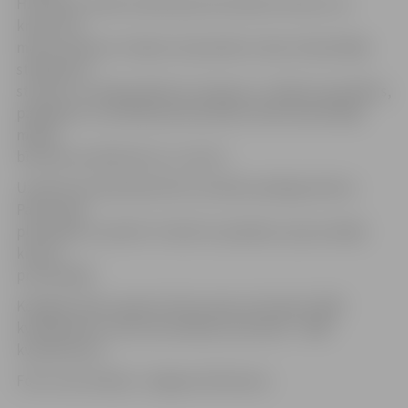
H.Savickis. Darbi notiek aptuveni desmit metrus no
krasta trīs
metru dziļumā. «Šodien redzamība ir laba. Ūdenslīdēji
strādā pret
straumi, un duļķi paliek aiz muguras,» skaidro speciālists,
papildinot, ka sliktāk pārredzamās vietās ūdenslīdēji
meklē
bīstamos priekšmetus uz tausti.
Uzņēmuma darbinieki lēš, ka šodien pabeigs darbus
Pasta salas
pludmalē, savukārt rīt darbi turpināsies upes pretējā
krastā –
promenādē.
Kopējais darbu apjoms Pasta salas teritorijā ir 3500
kvadrātmetri, bet promenādes pludmalē – 4000
kvadrātmetri.
Foto: Ivars Veiliņš/ «Jelgavas Vēstnesis»