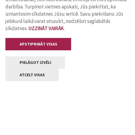
darbība. Turpinot vietnes apskati, Jūs piekrītat, ka
izmantosim sīkdatnes Jūsu ierīcē. Savu piekrišanu Jūs
jebkurā laikā varat atsaukt, nodzēšot saglabātās
sīkdatnes.
UZZINĀT VAIRĀK
.
APSTIPRINĀT VISAS
PIELĀGOT IZVĒLI
ATCELT VISAS
Kontakti