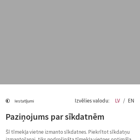
Izvēlies valodu:
LV
EN
Iestatījumi
Paziņojums par sīkdatnēm
Šī tīmekļa vietne izmanto sīkdatnes. Piekrītot sīkdatņu
izmantošanai, tiks nodrošināta tīmekļa vietnes optimāla