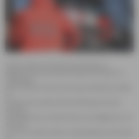
Šonakt pulksten 3.02 Valsts ugunsdzēsības un
glābšanas dienesta darbinieki saņēma informāciju, ka
Jelgavā deg
ēka. Ierodoties notikuma vietā, ugunsdzēsēji konstatēja,
ka
divstāvu koka neapsaimniekotā ēkā deg pirmā stāva
dzīvoklis.
Pārmeklējot ēku, pirmajā stāvā atrasts bojāgājušais, kura
dzimums
un vecums nebija nosakāms. Kopējā degšanas platība bija