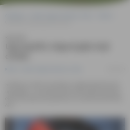
Sākumlapa
Portāla “Jelgavas Vēstnesis” arhīvs
Pilsētā
Ugunsgrēkā Jelgavā gājis bojā cilvēks
Klausīties
Ugunsgrēkā Jelgavā gājis bojā
cilvēks
29/04/2019
Pilsētā
Portāla “Jelgavas Vēstnesis” arhīvs
Svētdien un naktī uz pirmdienu Jelgavā piedzīvoti divi
ugunsgrēki – tie notika divstāvu koka neapsaimniekotā
ēkā, kā arī kāda nama piebūvē, kur atrodas saimniecības
ēka.