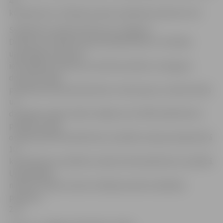
40
kvadrātmetri. Dzēšanas darbi noslēdzās pulksten 5.22.
Svētdienas vakarā pulksten 23 Jelgavas,
Dobeles un Olaines ugunsdzēsēji devās uz vēl kādu
ugunsgrēku Akmeņu
ielā Jelgavā. Notikuma vietā konstatēts, ka deg pie
divstāvu mājas
piebūvēta saimniecības ēka un liesmas jau ir pārmetušās
uz
dzīvojamo māju. Dedzis mājas jumts 100 kvadrātmetru
platībā, istaba
otrajā stāvā 30 kvadrātmetru platībā, telpa pirmajā stāvā
10
kvadrātmetru platībā un šķūnis 20 kvadrātmetru platībā.
Ugunsgrēkā
neviens cilvēks necieta. Dzēšanas darbi noslēdzās
pulksten
2.57.