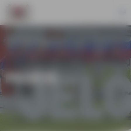
PILSĒTĀ