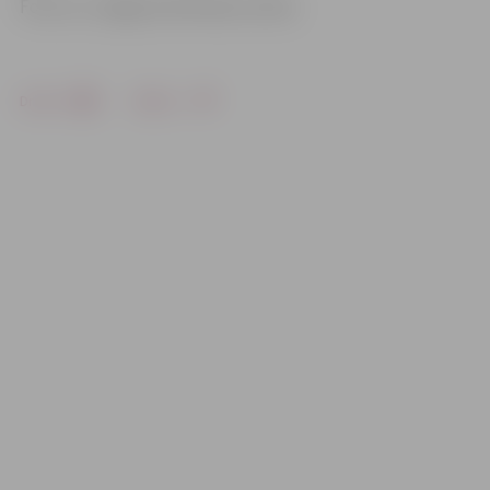
Foto: no «Jelgavas Vēstneša» arhīva
Drukāt
Dalīties