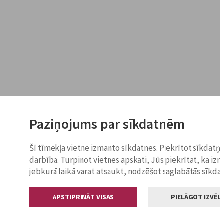
Paziņojums par sīkdatnēm
Šī tīmekļa vietne izmanto sīkdatnes. Piekrītot sīkdat
darbība. Turpinot vietnes apskati, Jūs piekrītat, ka i
jebkurā laikā varat atsaukt, nodzēšot saglabātās sīkd
APSTIPRINĀT VISAS
PIELĀGOT IZVĒL