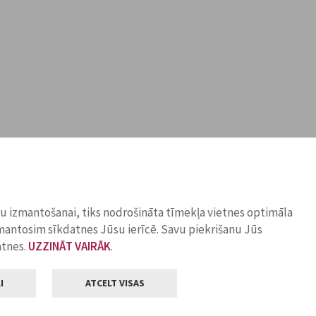
ņu izmantošanai, tiks nodrošināta tīmekļa vietnes optimāla
zmantosim sīkdatnes Jūsu ierīcē. Savu piekrišanu Jūs
atnes.
UZZINĀT VAIRĀK
.
I
ATCELT VISAS