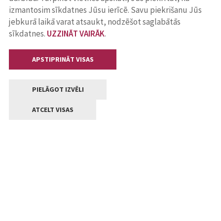
izmantosim sīkdatnes Jūsu ierīcē. Savu piekrišanu Jūs
jebkurā laikā varat atsaukt, nodzēšot saglabātās
sīkdatnes.
UZZINĀT VAIRĀK
.
APSTIPRINĀT VISAS
PIELĀGOT IZVĒLI
ATCELT VISAS
Kontakti