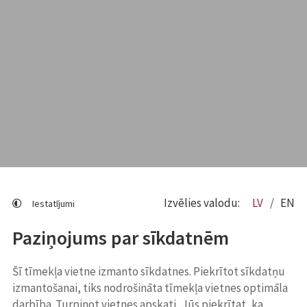
Izvēlies valodu:
LV
EN
Iestatījumi
Paziņojums par sīkdatnēm
Šī tīmekļa vietne izmanto sīkdatnes. Piekrītot sīkdatņu
izmantošanai, tiks nodrošināta tīmekļa vietnes optimāla
darbība. Turpinot vietnes apskati, Jūs piekrītat, ka