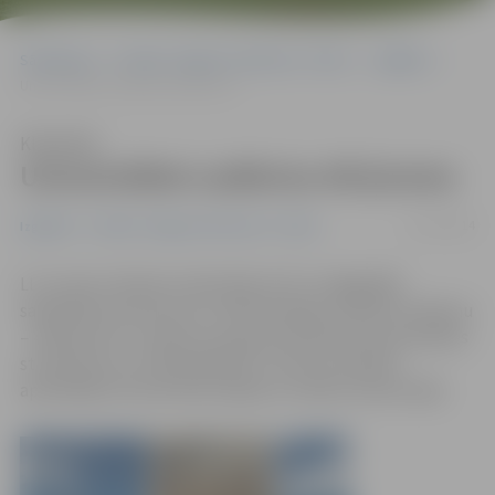
Sākumlapa
Portāla “Jelgavas Vēstnesis” arhīvs
Izglītība
Universitātei uzdāvina 40 ķiveres
Klausīties
Universitātei uzdāvina 40 ķiveres
07/12/2014
Izglītība
Portāla “Jelgavas Vēstnesis” arhīvs
LLU Lauku inženieru fakultāte (LIF) no ilggadējā
sadarbības partnera AS «UPB Holdings» saņēmusi dāvanu
– 40 ķiveres ar uzņēmuma logo būvniecības specialitātes
studentiem un mācībspēkiem. Tās lieti noderēs,
apmeklējot būvniecības objektus mācību ekskursijās.