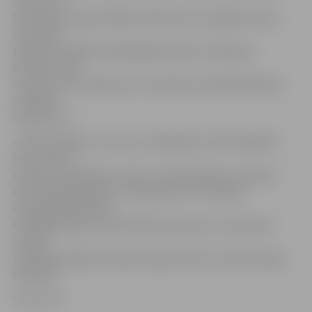
Daudzi LIF
būvniecības specialitātes absolventi ir izgājuši praksi,
bet vēlāk
palikuši strādāt kompānijā gan tepat Latvijā, gan
ārvalstīs. Daži
studenti pat ir ieguvuši no uzņēmuma mērķstipendiju
studijām,
informē LLU.
«UPB Holdings» ir viens no vadošajiem industriālajiem
koncerniem
Latvijā, tā darbības nozares ir projektēšana, ražošana,
būvuzņēmējdarbība, tirdzniecība un holdinga
kompānijas darbība.
Holdingā ietilpst vairāk kā 40 uzņēmumi un ražotnes
Latvijā,
Zviedrijā, Dānijā, Islandē, Vācijā, Šveicē un Apvienotajā
Karalistē.
Foto: llu.lv