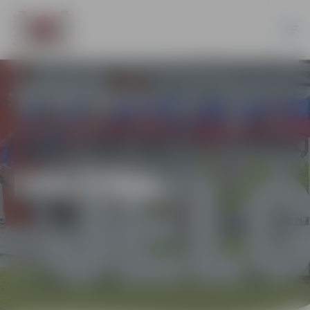
IZGLĪTĪBA