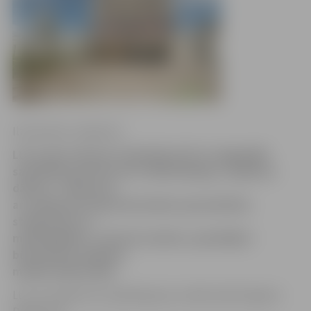
Ilze Knusle-Jankevica
LLU Lauku inženieru fakultāte (LIF) no ilggadējā
sadarbības partnera AS «UPB Holdings» saņēmusi
dāvanu – 40 ķiveres
ar uzņēmuma logo būvniecības specialitātes
studentiem un
mācībspēkiem. Tās lieti noderēs, apmeklējot
būvniecības objektus
mācību ekskursijās.
LLU ar uzņēmumu sadarbojas jau vairāk nekā 15 gadus.