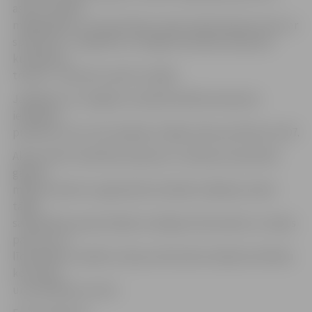
asinīs, noteikt
miegainības un stresa līmeni, kā arī veikt elpceļu testu ar
spirometru. Jāpiebilst, ka šogad Veselības ekspresis
kursējis jau
trīsreiz – februārī, aprīlī un jūlijā.
Jāpiebilst, ka Jelgavas stacijā Veselības ekspresis
ieradīsies
pulksten 11.51, bet atpakaļ uz Rīgu dosies pulksten 12.07.
Akcija «RSU Veselības ekspresis» notiek jau kopš 2013.
gada ar
mērķi studentu augstskolā uzkrātās zināšanas nodot
tālāk
sabiedrībā, popularizējot veselīgu dzīvesveidu un rūpes
par savu un
līdzcilvēku veselību. Akciju informatīvi atbalsta Slimību
kontroles
un profilakses centrs.