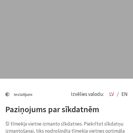
Izvēlies valodu:
LV
EN
Iestatījumi
Paziņojums par sīkdatnēm
Šī tīmekļa vietne izmanto sīkdatnes. Piekrītot sīkdatņu
izmantošanai, tiks nodrošināta tīmekļa vietnes optimāla