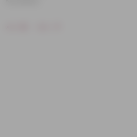
Foto: www.pv.lv
Drukāt
Dalīties