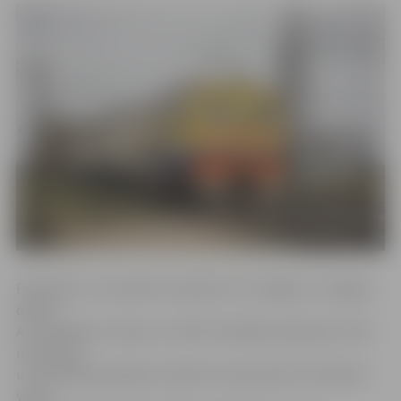
Piektdien, 4. novembrī, pulksten 11 no Rīgas uz Jelgavu
dosies
AS «Pasažieru vilciens» un RSU Veselības ekspresis. ​RSU
medicīnas
un veselības aprūpes studenti un jaunie ārsti rezidenti
veiks