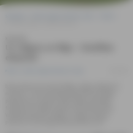
Sākumlapa
Portāla “Jelgavas Vēstnesis” arhīvs
Pilsētā
Uz Jelgavu un Rīgu – Veselības ekspresī!
Klausīties
Uz Jelgavu un Rīgu – Veselības
ekspresī!
02/11/2016
Pilsētā
Portāla “Jelgavas Vēstnesis” arhīvs
Īpašs vilciena reiss maršrutā Rīga–Jelgava–Rīga būs 4.
novembrī – brauciena laikā pasažieriem būs iespēja
pārbaudīt savu veselību. Šādu iespēju nodrošinās
topošie ārsti no Rīgas Stradiņa universitātes (RSU).
Veselības ekspresis no Rīgas uz Jelgavu izbrauks
pulksten 11, bet atpakaļ dosies pulksten 12.07.