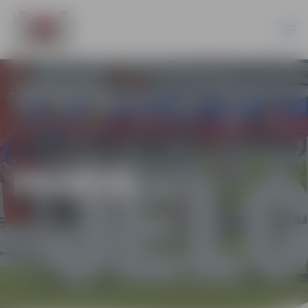
PILSĒTĀ