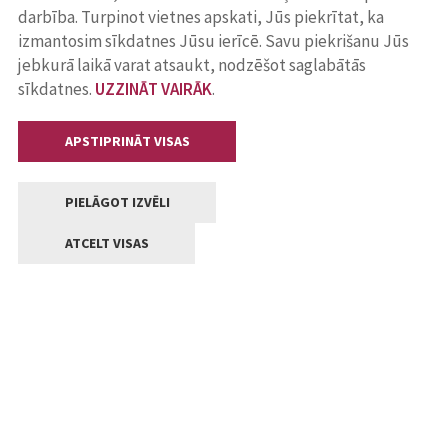
darbība. Turpinot vietnes apskati, Jūs piekrītat, ka
izmantosim sīkdatnes Jūsu ierīcē. Savu piekrišanu Jūs
jebkurā laikā varat atsaukt, nodzēšot saglabātās
sīkdatnes.
UZZINĀT VAIRĀK
.
APSTIPRINĀT VISAS
PIELĀGOT IZVĒLI
ATCELT VISAS
Kontakti