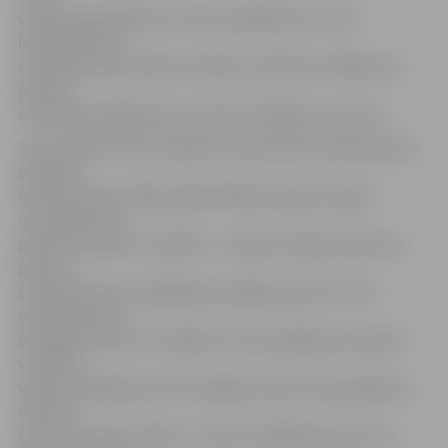
veselības pārbaudes vilciena pasažieriem, kā arī
iepazīstinās ar
veselīga dzīvesveida principiem, īpaši konsultējot par
plaušu
veselības jautājumiem, informē «Pasažieru vilciens».
16. novembrī tiek atzīmēta hroniski obstruktīvās plaušu
slimības
(HOPS) diena, tāpēc šajā Veselības ekspresī īpaša
uzmanība tiks
pievērsta plaušu veselībai – topošie mediķi stāstīs par
plaušu
saslimšanām un smēķēšanas kaitīgo ietekmi, kā arī
noteiks plaušu
bioloģisko vecumu. Papildus konsultācijām par plaušu
veselību
vilciena pasažieriem būs iespēja izmērīt asinsspiedienu,
noteikt
ķermeņa masas indeksu, izmērīt skābekļa daudzumu