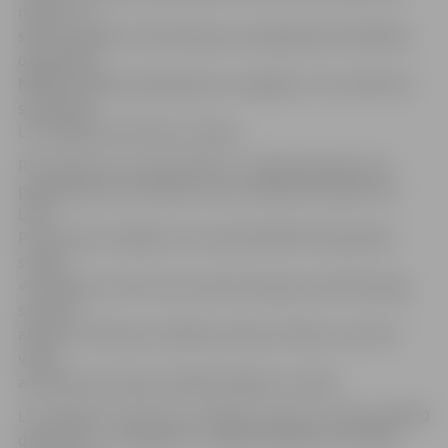
mēnesi. Tā
sākta saistībā ar informāciju par iespējamām darbībām,
organizējot
NMPD publisko pakalpojumu sniegšanu. Tā ir saistīta ar
svētdienas
LTV raidījuma «De facto» sižetu.
R.Fūrmanim un L.Geriņai līdz 11. maijam jāsniedz savi
paskaidrojumi komisijai, kas veic pārbaudi. Aģentūrai
LETA
R.Fūrmanis norādījis, ka no darba NMPD brīvajā laikā
strādā
«Veselības centrā 4» par anestezeologu reanimatologu,
saņemot
atļauju no dienesta vadības apvienot darbus, taču kā
valsts
amatpersona neesot radījis kaitējumu valstij.
LTV raidījums «De facto» svētdien ziņoja, ka vadoša NMPD
darbiniece – I.Hmeļnicka – kādam klientam, kurš bija