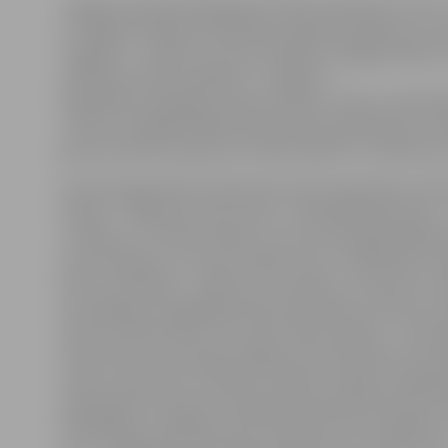
Jelgavas pilsētas bibliotēku atbalsta biedrība «Libro
ar Jelgavas pilsētas bibliotēku organizē pasākumu cik
Jelgavas» – šodien uz pirmo tikšanos ar jelgavniekiem 
mūziķis E.Kreilis. Atbildot uz Jelgavas
bibliotēkas vadītājas Lāsmas Zariņas un bērnu bibliot
«Zinītis» vadītājas Baibas Karčevskas jautājumiem, mūz
gan par bērnību, gan par mūzikas karjeru un nākotnes
Daudzi jelgavnieki mūziķi pazīst pēc populāriem telev
šoviem – tādiem kā «Koru kari», «Dziedošās ģimenes»
«X Faktors». E.Kreilis skaidro, ka viņa motivācija dalībai
kā izaicinājums un cīņa ar pašam ar sevi. «Bērnībā es fa
Donu un domāju – kā būtu, ja es kāptu uz skatuves, p
Šo zinātkāri es saglabāju līdz pat jaunībai un devos uz
lācītim vēderā. Katru reizi tās ir jaunas sajūtas – aizkul
satraucies, esi kautrīgs, bailīgs, bet tad, pārvarot sava
iznāc uz skatuves un dziedi,» skaidro mūziķis, papildin
patiesībā nav nemaz tik viegli tikt pamanītam starp t
dziedātāju, jo dažkārt pat ar tehniski izcilu izpildījumu