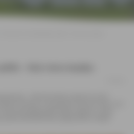
«Uz skatuves ir kā olimpiskajās spēlēs – tikai viena iespēja»
pēlēs – tikai viena iespēja»
27/09/2018
aprakstāmas – zālē sēž skatītāji, prožektori burtiski
ienlaikus domā par to, kā neaizmirst dziesmas vārdus. Tas ir
ir tikai viena iespēja parādīt labāko sniegumu,» stāsta
s pilsētas bibliotēkā tikās ar jelgavniekiem, atklājot