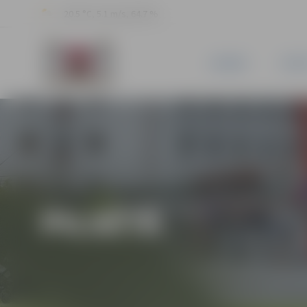
20.5 °C, 5.1 m/s, 64.7 %
JAUNUMI
PILSĒ
PILSĒTĀ