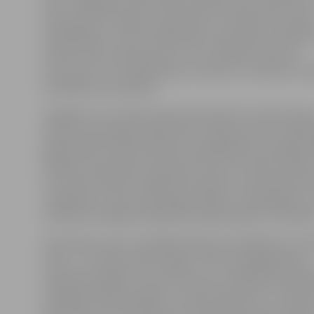
maz. «Ir gadījumi, kad cilvēki nodzied izcili, pareizi, b
dziesmā nav smeldze, dzirkstele un cilvēkus tas atstā
vienaldzīgus,» atzīst mākslinieks. Viņš stāsta, ka bieži 
sirdij tuvas ir dziesmas par to, ko cilvēki jūt, bet par
ko nerunā. Tie ir pārdzīvojumi, domas un cerības, ko v
izdziedāt nevis pateikt.
Jāpiebilst, ka mūziķa repertuārā šobrīd ir dziesmas g
latviešu, gan angļu valodā. Pats viņš gan atzīst, ka pēc
pārdomām, lēmis pievērsties skaņdarbiem dzimtajā va
dīdžejs man jautāja – gribu būt maza zivs lielos ūdeņos 
zivs mazos ūdeņos? Šajā brīdī sapratu, ka konkurēt ar
zvaigznēm, kuras dzied angļu valodā, ir neiespējami 
izmantošu iespēju dziedāt dzimtajā valodā,» tā mūziķi
Atminoties savas muzikālās karjeras pirmsākumus, E.Kr
atzīst – šis ceļš nav bijis viegls. «Pirmo oriģināldziesmu
sarakstīju 16 gadu vecumā. Atceros, ka šajā laikā televī
startēja mūzikas projekts «O kartes skatuve» un nolē
piedalīties. Pat aizsūtīju Guntaram Račam savu dzies