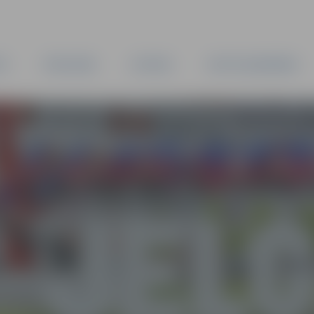
TA
PAŠVALDĪBA
IESTĀDES
KAPITĀLSABIEDRĪBAS