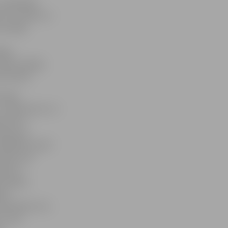
» sadarbībā
lu «Es nāku no
aicināja
ēkas
iķis stāstīja
 iecerēm.
īzijas
, «Supernova» un
 šovos ir
noju par
iedalītos šovā?
zināt, kas
isēs tu
s bailes,
ot:
ūkstošiem citu
 ir par