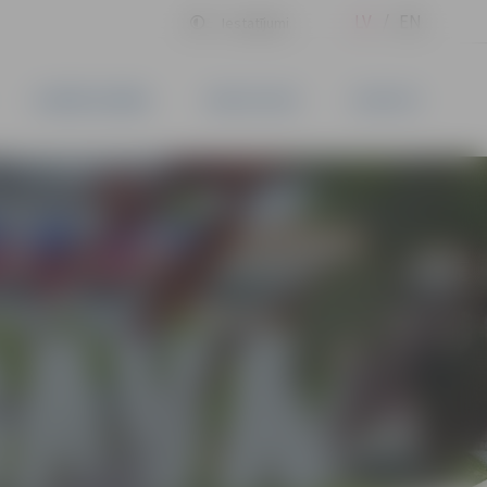
LV
EN
Iestatījumi
UZŅĒMĒJDARBĪBA
PAKALPOJUMI
KONTAKTI