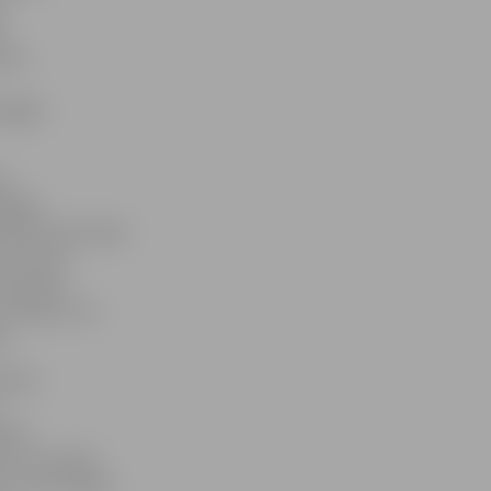
et
j
vien
ieglāk
an
 ilgām
lodā. «Reiz kāds
vai liela
 pasaules
un nolēmu, ka
s.
eilis
zijā
mu, ka varētu
mu, bet nekāda