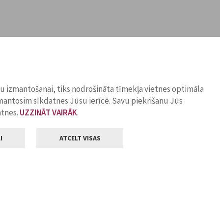
ņu izmantošanai, tiks nodrošināta tīmekļa vietnes optimāla
zmantosim sīkdatnes Jūsu ierīcē. Savu piekrišanu Jūs
atnes.
UZZINĀT VAIRĀK
.
I
ATCELT VISAS
Klientu apkalpošana