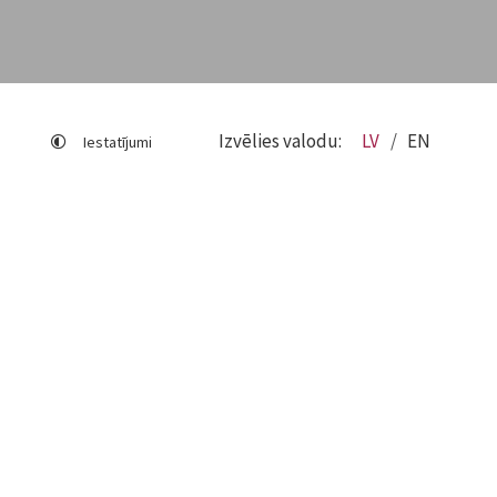
Izvēlies valodu:
LV
EN
Iestatījumi
Lapas karte