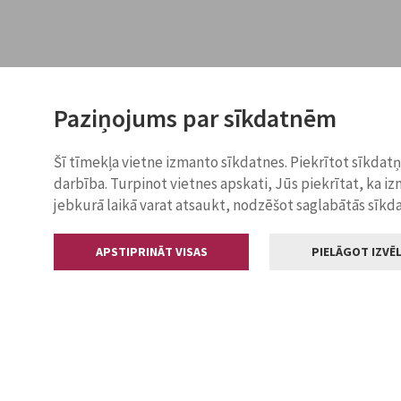
Paziņojums par sīkdatnēm
Šī tīmekļa vietne izmanto sīkdatnes. Piekrītot sīkdat
darbība. Turpinot vietnes apskati, Jūs piekrītat, ka i
jebkurā laikā varat atsaukt, nodzēšot saglabātās sīkd
APSTIPRINĀT VISAS
PIELĀGOT IZVĒL
Kontakti