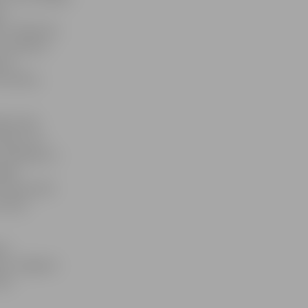
an
 «X Faktorā»,
ko saņēmis
ņot,
ezultātu,
āk varēs
stus. 14.
tulkotājs un
tēkā
 9. decembrī
i Indru
as
us Jelgavas
ens