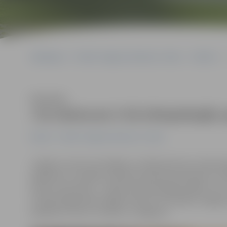
Sākumlapa
Portāla “Jelgavas Vēstnesis” arhīvs
Pilsētā
Klausīties
«Uz skatuves ir kā olimpiskajās s
Pilsētā
Portāla “Jelgavas Vēstnesis” arhīvs
«Sajūtas, pirmo reizi kāpjot uz lielās skatuves, bija ne
apžilbina, tu baidies neveikli izskatīties kamerās un v
brīdis, kad saproti – tāpat kā olimpiskajās spēlēs, tev 
mūziķis jelgavnieks Edgars Kreilis, kurš šodien Jelgava
pasākumu ciklu «Es nāku no Jelgavas».