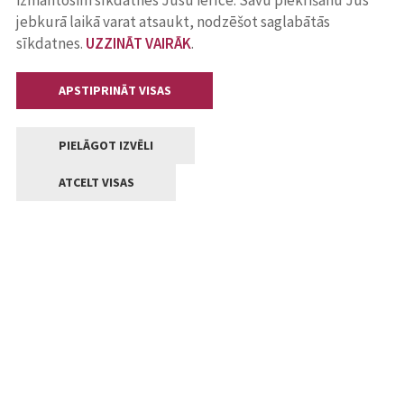
izmantosim sīkdatnes Jūsu ierīcē. Savu piekrišanu Jūs
jebkurā laikā varat atsaukt, nodzēšot saglabātās
sīkdatnes.
UZZINĀT VAIRĀK
.
APSTIPRINĀT VISAS
PIELĀGOT IZVĒLI
ATCELT VISAS
Kontakti
Jelgavas valstpilsētas pašvaldība