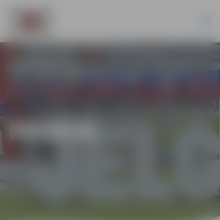
PILSĒTĀ