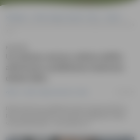
Sākumlapa
Portāla “Jelgavas Vēstnesis” arhīvs
Pilsētā
Uz ziemas sezonu saīsina dalīto atkritumu savākšanas laukumu darba
laiku
Klausīties
Uz ziemas sezonu saīsina dalīto
atkritumu savākšanas laukumu
darba laiku
31/10/2016
Pilsētā
Portāla “Jelgavas Vēstnesis” arhīvs
Dalīto atkritumu savākšanas laukumi Salnas ielā 20 un
Paula Lejiņa ielā 6 līdz ar novembri strādās pēc ziemas
sezonas darba laika – līdz pulksten 17.