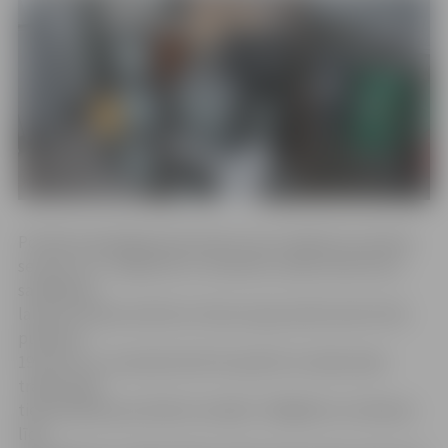
Portāls www.jelgavasvestnesis.lv jau rakstīja, ka vasaras
sezonā, no 1. maija līdz 31. oktobrim, dalīto atkritumu
savākšanas
laukumi Salnas ielā 20 un Paula Lejiņa ielā 6 atvērti līdz
pulksten
19, bet no 1. novembra līdz 30. aprīlim to darba laiks
tradicionāli
tiek saīsināts par divām stundām. Tādējādi no otrdienas
līdz