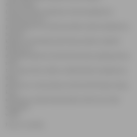
nodot: papīru
(avīzes, žurnālus, grāmatas, kartona iepakojumu,
izskalotas sulu un
piena pakas); PET dzēriena pudeles, plēves iepakojumu,
sadzīves
ķīmijas un kosmētikas plastmasas pudeles, vējstikla
šķidruma un
dzesēšanas šķidruma izlietotās kanniņas, big bag maisus;
stikla
taru, logu stiklu; metālu, metāla dzērienu iepakojumu;
dārza
atkritumus, tostarp lapas; luminiscentās lampas; riepas,
kā arī
elektrisko un elektronisko iekārtu atkritumus (tikai
neizjauktā
veidā).
Foto: no JV arhīva