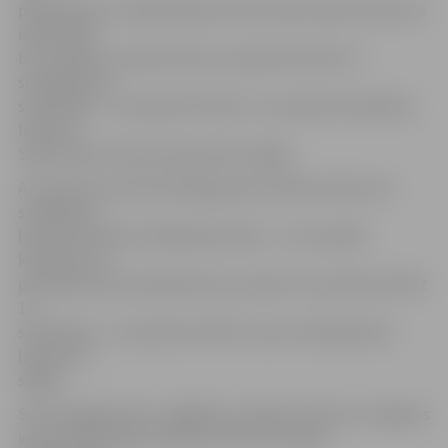
piektdienai no sašķirotajiem atkritumiem abos laukumos
iedzīvotāji
bez maksas var atbrīvoties no pulksten 8 līdz 17,
sestdienās un
svētdienās – no pulksten 9 līdz 17, savukārt pirmdienās
laukums
Salnas ielā un Paula Lejiņa ielā ir slēgts.
Arī ziemas sezonā nemainīgs palicis dalīto atkritumu
savākšanas
laukuma Ganību ielā 84 darba laiks – arī turpmāk
klientiem no
pirmdienas līdz piektdienai tas atvērts no pulksten 8 līdz
17,
sestdienās – no pulksten 9 līdz 14, bet svētdienās šis
laukums ir
slēgts.
SIA «Zemgales Eko» atgādina, ka šajos laukumos Jelgavas
iedzīvotāji nelielos daudzumos bez maksas