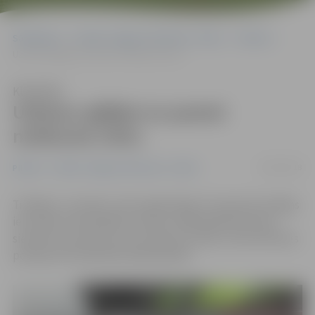
Sākumlapa
Portāla “Jelgavas Vēstnesis” arhīvs
Pilsētā
Uzbrauc gājējai un pamet notikuma vietu
Klausīties
Uzbrauc gājējai un pamet
notikuma vietu
04/01/2018
Pilsētā
Portāla “Jelgavas Vēstnesis” arhīvs
Trešdien, 3. janvārī, Loka maģistrāles krustojumā ar Rīgas
ielu kāds autovadītājs uzbrauca 1995. gadā dzimušai
sievietei un aizbrauca no notikuma vietas, informē Valsts
policijas (VP) pārstāve Diāna Briede.