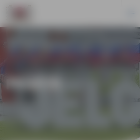
PILSĒTĀ