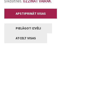
sīkdatnes.
UZZINĀT VAIRĀK
.
APSTIPRINĀT VISAS
PIELĀGOT IZVĒLI
ATCELT VISAS
Kontakti
Jelgavas valstpilsētas pašvaldība
Lielā iela 11, Jelgava, LV-3001