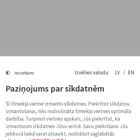
Izvēlies valodu:
LV
EN
Iestatījumi
Paziņojums par sīkdatnēm
Šī tīmekļa vietne izmanto sīkdatnes. Piekrītot sīkdatņu
izmantošanai, tiks nodrošināta tīmekļa vietnes optimāla
darbība. Turpinot vietnes apskati, Jūs piekrītat, ka
izmantosim sīkdatnes Jūsu ierīcē. Savu piekrišanu Jūs
jebkurā laikā varat atsaukt, nodzēšot saglabātās