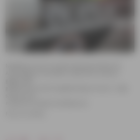
Negadījums noticis 3. janvāra vakarā ap pulksten 18.
Autovadītājs ar automašīnu «Opel Astra» uzbrauca
gājējai. 1995.
gadā dzimusī sieviete negadījumā guva traumu – kājas
sasitumu. Par
notikušo VP uzsākts kriminālprocess.
Foto: no JV arhīva