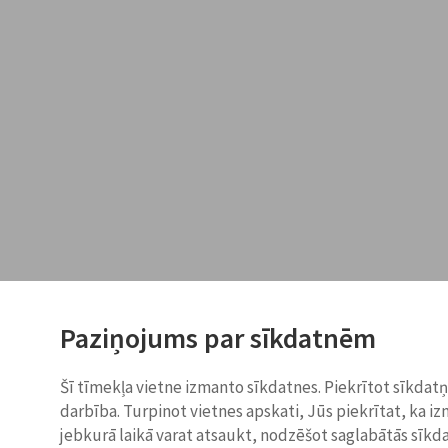
Paziņojums par sīkdatnēm
Šī tīmekļa vietne izmanto sīkdatnes. Piekrītot sīkdat
darbība. Turpinot vietnes apskati, Jūs piekrītat, ka i
jebkurā laikā varat atsaukt, nodzēšot saglabātās sīkd