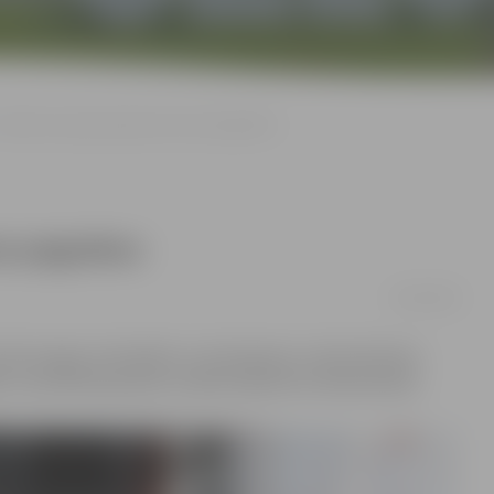
Uzlauž un apzog Zirgu ielas nama pagrabus
ma pagrabus
10/01/2018
lā nozagts velosipēds un skrūvgriezis, informē Valsts
ās uzraudzības grupas vecākā inspektore Diāna Briede.