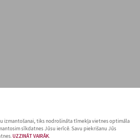
ņu izmantošanai, tiks nodrošināta tīmekļa vietnes optimāla
zmantosim sīkdatnes Jūsu ierīcē. Savu piekrišanu Jūs
atnes.
UZZINĀT VAIRĀK
.