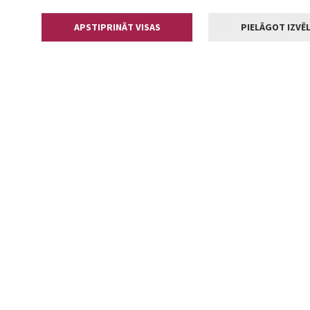
APSTIPRINĀT VISAS
PIELĀGOT IZVĒL
Kontakti
Jelgavas valstp
Lielā iela 11
+371 630055
pasts@jelga
2002-2026 jelgava.lv