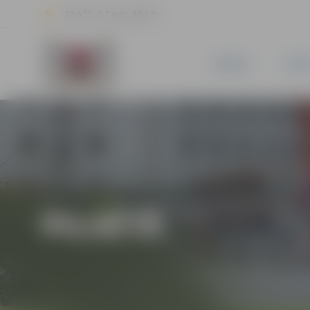
20.6 °C, 2.7 m/s, 89.1 %
JAUNUMI
PILSĒ
PILSĒTĀ