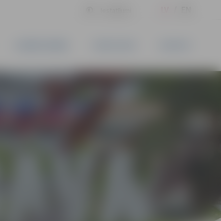
LV
EN
Iestatījumi
UZŅĒMĒJDARBĪBA
PAKALPOJUMI
KONTAKTI