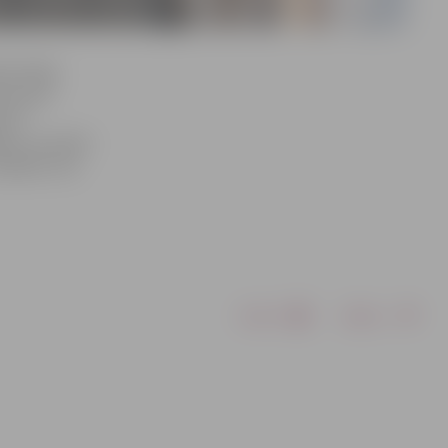
šas Zirgu
mti divi
s VP
aba, savukārt
zādzību. Par
Drukāt
Dalīties