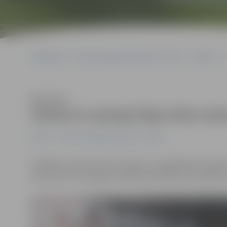
Sākumlapa
Portāla “Jelgavas Vēstnesis” arhīvs
Pilsētā
Klausīties
Uzlauž un apzog Zirgu ielas na
Pilsētā
Portāla “Jelgavas Vēstnesis” arhīvs
Šonedēļ, uzlaužot durvju eņģes, no pagrabiem Zirgu ie
policijas (VP) Zemgales reģiona pārvaldes Disciplinār