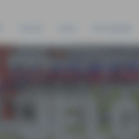
TA
PAŠVALDĪBA
IESTĀDES
KAPITĀLSABIEDRĪBAS