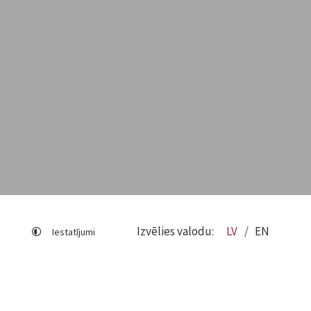
Izvēlies valodu:
LV
EN
Iestatījumi