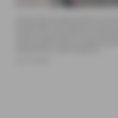
D.Briede norāda, ka šonedēļ par zādzībām, kas notiku
ielas mājā, zagļiem atlaužot pagraba durvju eņģi, saņe
iesniegumi. Proti, 8. janvārī Zirgu ielas nama iedzīvotāj
ziņoja par skrūvgrieža zādzību no uzlauzta nama pagr
9. janvārī saņemta informācija par velosipēda «4Ever» 
velosipēda zādzību uzsākts kriminālprocess.
Foto: no JV arhīva