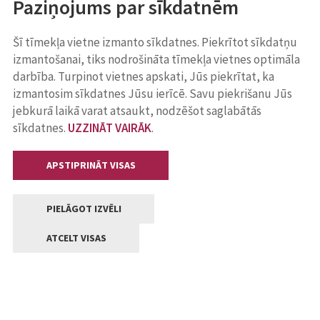
Paziņojums par sīkdatnēm
Šī tīmekļa vietne izmanto sīkdatnes. Piekrītot sīkdatņu
izmantošanai, tiks nodrošināta tīmekļa vietnes optimāla
darbība. Turpinot vietnes apskati, Jūs piekrītat, ka
izmantosim sīkdatnes Jūsu ierīcē. Savu piekrišanu Jūs
jebkurā laikā varat atsaukt, nodzēšot saglabātās
sīkdatnes.
UZZINĀT VAIRĀK
.
APSTIPRINĀT VISAS
PIELĀGOT IZVĒLI
ATCELT VISAS