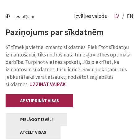
Izvēlies valodu:
LV
EN
Iestatījumi
Paziņojums par sīkdatnēm
Šī tīmekļa vietne izmanto sīkdatnes. Piekrītot sīkdatņu
izmantošanai, tiks nodrošināta tīmekļa vietnes optimāla
darbība. Turpinot vietnes apskati, Jūs piekrītat, ka
izmantosim sīkdatnes Jūsu ierīcē. Savu piekrišanu Jūs
jebkurā laikā varat atsaukt, nodzēšot saglabātās
sīkdatnes.
UZZINĀT VAIRĀK
.
APSTIPRINĀT VISAS
PIELĀGOT IZVĒLI
ATCELT VISAS