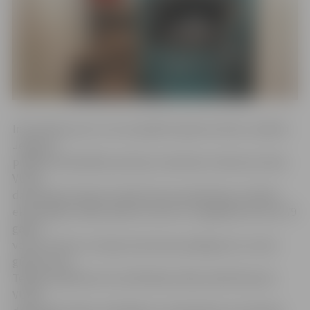
Informāciju par to, ka uzsprādzis apkures katls, saņēma
Jelgavas
pilsētas Pašvaldības policija. Ierodoties notikuma vietā,
VUGD
darbinieki policijas inspektoriem paskaidroja, ka ēkā ir
eksplodējis malkas apkures katls un negadījumā cietis 79
gadus
vecais vīrietis, kurš guvis ķermeņa apdegumus, lauzis
gūžas kaulu.
Telpās sprādziena rezultātā bija radies piedūmojums.
VUGD