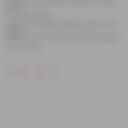
darbinieki telpas izvēdināja un paskaidroja, ka policijas
palīdzība
vairs nav nepieciešama.
Neatliekamās medicīniskās palīdzības dienests cietušo
nogādāja
Apdegumu centrā, bet viņa dzīvesbiedre palika mājoklī.
Foto: no JV arhīva
Drukāt
Dalīties