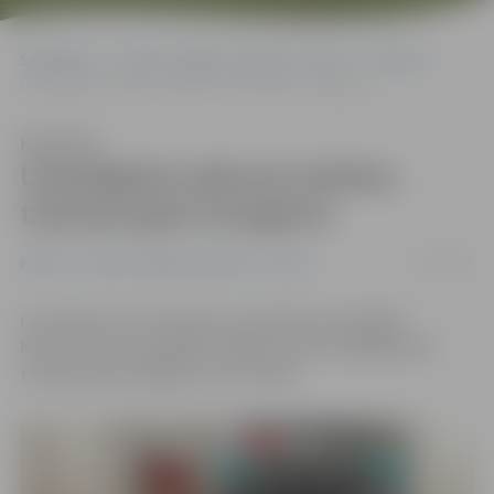
Sākumlapa
Portāla “Jelgavas Vēstnesis” arhīvs
Pilsētā
Uzsprāgstot apkures katlam, traumas gūst sirmgalvis
Klausīties
Uzsprāgstot apkures katlam,
traumas gūst sirmgalvis
11/11/2016
Pilsētā
Portāla “Jelgavas Vēstnesis” arhīvs
Ceturtdien, 10. novembrī, ap pulksten 18 mājoklī
Kazarmes ielā uzsprādzis apkures katls. Negadījumā
traumas guva 79 gadus vecs vīrietis.