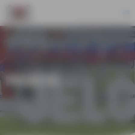
PILSĒTĀ