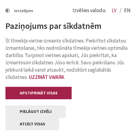
Izvēlies valodu:
LV
EN
Iestatījumi
Paziņojums par sīkdatnēm
Šī tīmekļa vietne izmanto sīkdatnes. Piekrītot sīkdatņu
izmantošanai, tiks nodrošināta tīmekļa vietnes optimāla
darbība. Turpinot vietnes apskati, Jūs piekrītat, ka
izmantosim sīkdatnes Jūsu ierīcē. Savu piekrišanu Jūs
jebkurā laikā varat atsaukt, nodzēšot saglabātās
sīkdatnes.
UZZINĀT VAIRĀK
.
APSTIPRINĀT VISAS
PIELĀGOT IZVĒLI
ATCELT VISAS