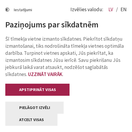
Izvēlies valodu:
LV
EN
Iestatījumi
Paziņojums par sīkdatnēm
Šī tīmekļa vietne izmanto sīkdatnes. Piekrītot sīkdatņu
izmantošanai, tiks nodrošināta tīmekļa vietnes optimāla
darbība. Turpinot vietnes apskati, Jūs piekrītat, ka
izmantosim sīkdatnes Jūsu ierīcē. Savu piekrišanu Jūs
jebkurā laikā varat atsaukt, nodzēšot saglabātās
sīkdatnes.
UZZINĀT VAIRĀK
.
APSTIPRINĀT VISAS
PIELĀGOT IZVĒLI
ATCELT VISAS