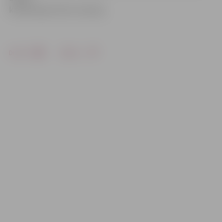
kanalizācijas tīklu nomaiņu.
Drukāt
Dalīties