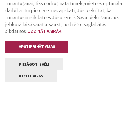
izmantošanai, tiks nodrošināta tīmekļa vietnes optimāla
darbība. Turpinot vietnes apskati, Jūs piekrītat, ka
izmantosim sīkdatnes Jūsu ierīcē. Savu piekrišanu Jūs
jebkurā laikā varat atsaukt, nodzēšot saglabātās
sīkdatnes.
UZZINĀT VAIRĀK
.
APSTIPRINĀT VISAS
PIELĀGOT IZVĒLI
ATCELT VISAS