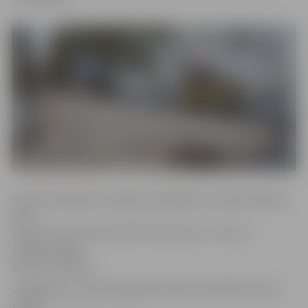
Šobrīd asfaltbetona seguma ieklāšana turpinās Dobeles
ielas
posmā no Uzvaras ielas līdz Pasta ielai, un tos jau
šodienas laikā
plānots pabeigt.
Jāatgādina, ka darbi šajā posmā veikti saistībā ar lietus
ūdens