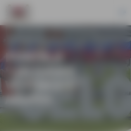
PORTĀLA
“JELGAVAS
VĒSTNESIS”
ARHĪVS