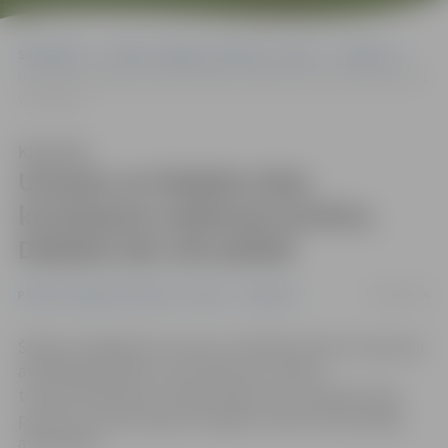
Sākumlapa
Portāla “Jelgavas Vēstnesis” arhīvs
Satiksme
Uzvaras un Dobeles ielas krustojums satiksmei atvērts; Dobeles ielu
vēl asfaltē
Klausīties
Uzvaras un Dobeles ielas
krustojums satiksmei atvērts;
Dobeles ielu vēl asfaltē
25/10/2016
Portāla “Jelgavas Vēstnesis” arhīvs
Satiksme
Šodien noslēgušies Uzvaras un Dobeles ielas krustojuma
asfaltēšanas darbi un krustojums ir atvērts
transportlīdzekļu kustībai. Šobrīd norit Dobeles ielas
posma, kas kopš augusta beigām satiksmei bija slēgts,
asfaltēšana.