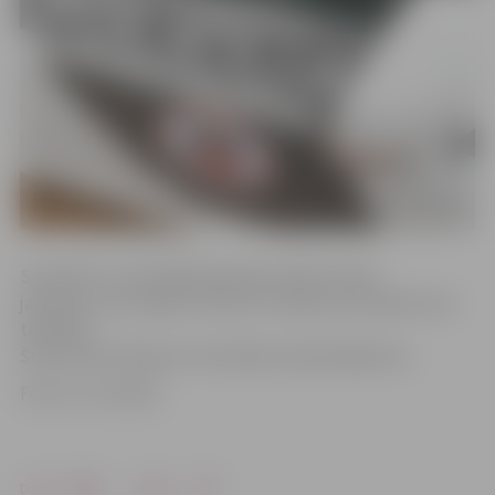
Savukārt 13. martā Rūpniecības ielā aizturēts
jaunietis, kurš vadījis «Audi A3» markas automašīnu bez
tiesībām.
Šis jaunietim bija jau otrais šāda veida pārkāpums.
Foto: no JV arhīva
Drukāt
Dalīties