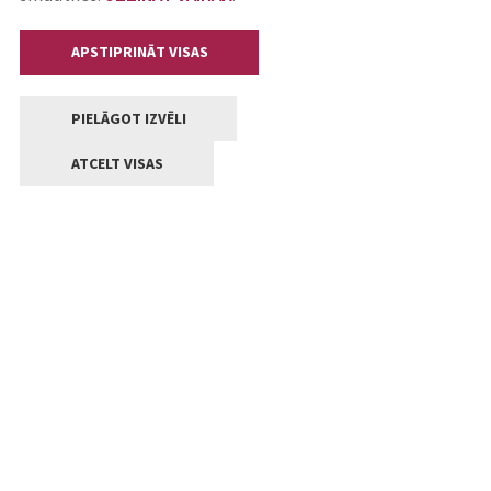
APSTIPRINĀT VISAS
PIELĀGOT IZVĒLI
ATCELT VISAS
Kontakti
Jelgavas valstpilsētas pašvaldība
Lielā iela 11, Jelgava, LV-3001
+371 63005522