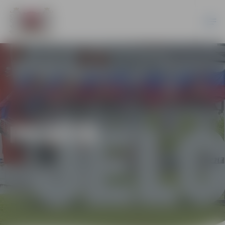
PILSĒTĀ