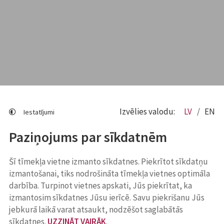
Izvēlies valodu:
LV
EN
Iestatījumi
Paziņojums par sīkdatnēm
Šī tīmekļa vietne izmanto sīkdatnes. Piekrītot sīkdatņu
izmantošanai, tiks nodrošināta tīmekļa vietnes optimāla
darbība. Turpinot vietnes apskati, Jūs piekrītat, ka
izmantosim sīkdatnes Jūsu ierīcē. Savu piekrišanu Jūs
jebkurā laikā varat atsaukt, nodzēšot saglabātās
sīkdatnes.
UZZINĀT VAIRĀK
.