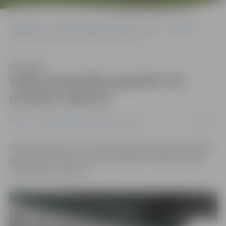
Sākumlapa
Portāla “Jelgavas Vēstnesis” arhīvs
Pilsētā
Vada automašīnu gandrīz trīs promiļu reibumā
Klausīties
Vada automašīnu gandrīz trīs
promiļu reibumā
15/03/2016
Pilsētā
Portāla “Jelgavas Vēstnesis” arhīvs
Valsts policijas ziņo, ka vakar Bauskas ielā aizturēts 1980.
gadā dzimis vīrietis, kurš automašīnu «Audi 80» vadījis
2,94 promiļu reibumā.