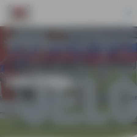
IZGLĪTĪBA