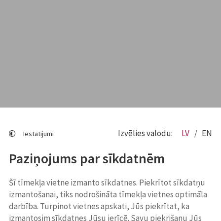
Izvēlies valodu:
LV
EN
Iestatījumi
Paziņojums par sīkdatnēm
Šī tīmekļa vietne izmanto sīkdatnes. Piekrītot sīkdatņu
izmantošanai, tiks nodrošināta tīmekļa vietnes optimāla
darbība. Turpinot vietnes apskati, Jūs piekrītat, ka
izmantosim sīkdatnes Jūsu ierīcē. Savu piekrišanu Jūs