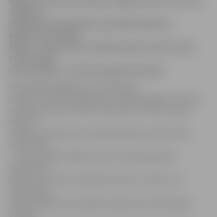
dalībnieku jaunās zināšanas apgūst kursos, ko vada
Jelgavas
Zinātniskās bibliotēkas skolotājas Viktorija
Agafonova un Olga
Spirta. «Interese par mācībām šajā vecumā ir liela,
varētu teikt –
pat nezūdoša,» atzīst projekta īstenotāji.
Pasniedzēja V.Agafonova «Pieslēdzies,
Latvija!» iniciatīvā piedalās jau vairākus gadus un stāsta:
«Gandarījums par senioru atsaucību un vēlmi izprast
datoru ir
milzīgs, jo interese par mācībām šajā vecumā ir liela,
varētu teikt
– pat nezūdoša. Dažkārt seniori savstarpēji dalās
pieredzē un
palīdz viens otram tikt galā ar datoru, reizēm ir arī
nepacietīgi,
vēloties iegūt pēc iespējas vairāk jaunas informācijas.
Pirmajā