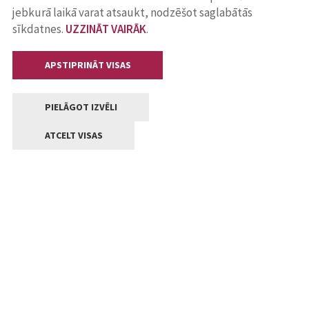
jebkurā laikā varat atsaukt, nodzēšot saglabātās
sīkdatnes.
UZZINĀT VAIRĀK
.
APSTIPRINĀT VISAS
PIELĀGOT IZVĒLI
ATCELT VISAS
Kontakti
Jelgavas valstpilsētas pašvaldība