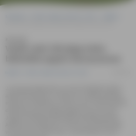
Sākumlapa
Portāla “Jelgavas Vēstnesis” arhīvs
Izglītība
Vairāk nekā 100 jelgavnieku bibliotēkā apgūst datorprasmes
Klausīties
Vairāk nekā 100 jelgavnieku
bibliotēkā apgūst datorprasmes
25/08/2015
Izglītība
Portāla “Jelgavas Vēstnesis” arhīvs
Jauna grupa jelgavnieku vecumā no 50 gadiem sākuši
apgūt datorprasmes «Lattelecom» sociālās atbildības
iniciatīvas «Pieslēdzies, Latvija!» kursos. Vairāk nekā 100
dalībnieku jaunās zināšanas apgūst kursos, ko vada
Jelgavas Zinātniskās bibliotēkas skolotājas Viktorija
Agafonova un Olga Spirta. «Interese par mācībām šajā
vecumā ir liela, varētu teikt – pat nezūdoša,» atzīst