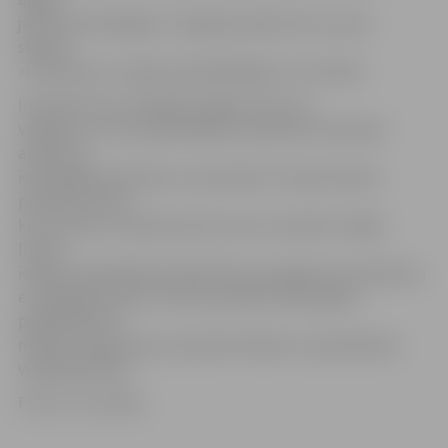
jaunās tehnoloģijas ir iespējams jebkurā vecumā,»
skaidro
«Lattelecom» valdes priekšsēdētājs Juris Gulbis.
Interesenti var izvēlēties apgūt vienu vai
vairākus no trim piedāvātajiem apmācību līmeņiem
atbilstoši
iepriekšējai pieredzei un prasmēm. Pirmais līmenis
paredzēts tiem,
kuri ar datoru saskaras pirmo reizi, savukārt trešajā
līmenī
iekļauta padziļināta apmācība par programmu lietošanu,
e-pakalpojumiem un datu apstrādi. 2015. gadā ir
papildināta arī
mācību programma ar jaunām tēmām un praktiskiem
vingrinājumiem.
Foto: no JV arhīva