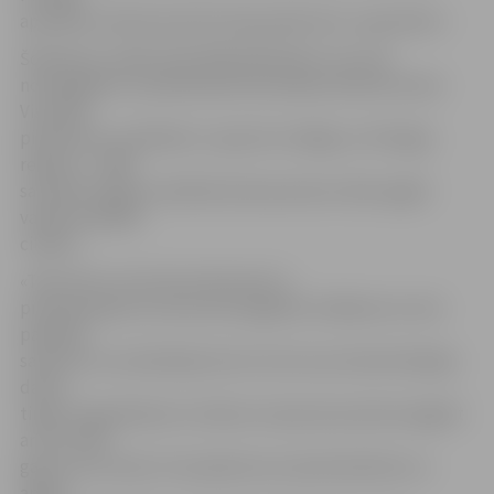
apmācību dienā senioriem bija sajūta kā 1. septembrī.»
Šobrīd jau vairāk nekā 2300 dalībnieku vecumā
no 50 gadiem ir pieteikušies bezmaksas datorkursiem.
Visvairāk
pieteikumu mācībām ir saņemti no Rīgas un Pierīgas
reģiona – 1450,
savukārt reģionu pilsētās datorprasmes vēlas apgūt
vairāk nekā 600
cilvēku.
«Teju katrs ceturtais interesents ir
pirmspensijas vecumā, kam apgūtās zināšanas ne vien
palīdzēs
sadzīvē un socializācijā, bet arī cels viņu konkurētspēju
darba
tirgū. Ar gandarījumu redzam, ka jaunas prasmes apgūst
arī 70 un 80
gadus veci seniori. Viņi apliecina, ka pilnveidoties un
apgūt