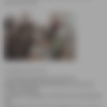
projekta īstenotāji.
www.jelgavasvestnesis.lv
Jauna grupa jelgavnieku vecumā no 50
gadiem sākuši apgūt datorprasmes «Lattelecom»
sociālās atbildības
iniciatīvas «Pieslēdzies, Latvija!» kursos. Vairāk nekā
100