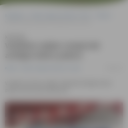
Sākumlapa
Portāla “Jelgavas Vēstnesis” arhīvs
Pilsētā
Vairākām mājām Lielajā ielā atslēgta ūdens padeve
Klausīties
Vairākām mājām Lielajā ielā
atslēgta ūdens padeve
24/03/2017
Pilsētā
Portāla “Jelgavas Vēstnesis” arhīvs
Vairākām trīsstāvu mājām Lielajā ielā atslēgta ūdens
padeve ūdensvada avārijas dēļ.