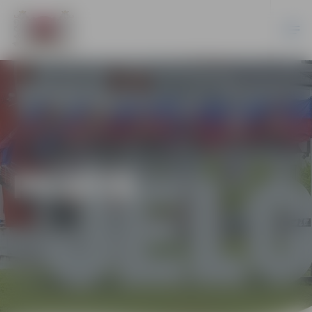
PILSĒTĀ