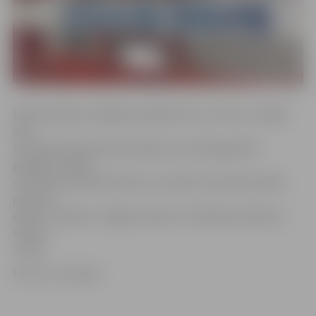
Ūdens padeve atslēgta Lielajā ielā 12, 14 un 16. «Lielajā
ielā
14 notikusi ūdensvada avārija, kuras dēļ applūdis
pagrabs. Šobrīd
no tā tiek izsūknēts ūdens, lai varētu precīzāk noteikt
plīsuma
cēloni,» skaidro «Jelgavas ūdens» tehniskais direktors
Viktors
Juhna.
Foto: no JV arhīva