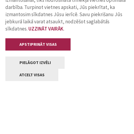
izmantošanai, tiks nodrošināta tīmekļa vietnes optimāla
darbība. Turpinot vietnes apskati, Jūs piekrītat, ka
izmantosim sīkdatnes Jūsu ierīcē. Savu piekrišanu Jūs
jebkurā laikā varat atsaukt, nodzēšot saglabātās
sīkdatnes.
UZZINĀT VAIRĀK
.
APSTIPRINĀT VISAS
PIELĀGOT IZVĒLI
ATCELT VISAS
Kontakti