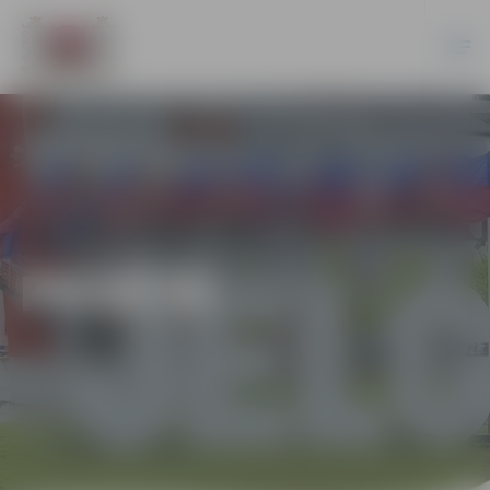
PILSĒTĀ