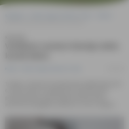
Sākumlapa
Portāla “Jelgavas Vēstnesis” arhīvs
Pilsētā
Vairākiem namiem īslaicīgi nebūs karstā ūdens
Klausīties
Vairākiem namiem īslaicīgi nebūs
karstā ūdens
13/02/2018
Pilsētā
Portāla “Jelgavas Vēstnesis” arhīvs
Trešdien, 14. februārī, daudzdzīvokļu mājām Katoļu ielā
6, Svētes ielā 35 un Lielajā ielā 9 no pulksten 8 līdz
pusdienas laikam nebūs pieejams karstais ūdens,
informē siltumapgādes uzņēmums «Fortum Jelgava».