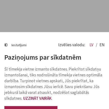
Izvēlies valodu:
LV
EN
Iestatījumi
Paziņojums par sīkdatnēm
Šī tīmekļa vietne izmanto sīkdatnes. Piekrītot sīkdatņu
izmantošanai, tiks nodrošināta tīmekļa vietnes optimāla
darbība. Turpinot vietnes apskati, Jūs piekrītat, ka
izmantosim sīkdatnes Jūsu ierīcē. Savu piekrišanu Jūs
jebkurā laikā varat atsaukt, nodzēšot saglabātās
sīkdatnes.
UZZINĀT VAIRĀK
.