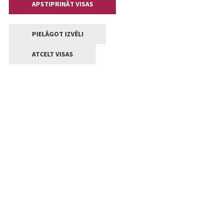
APSTIPRINĀT VISAS
PIELĀGOT IZVĒLI
ATCELT VISAS
Kontakti
Jelgavas valstpilsētas pašvaldība
Lielā iela 11, Jelgava, LV-3001
+371 63005522
pasts@jelgava.lv