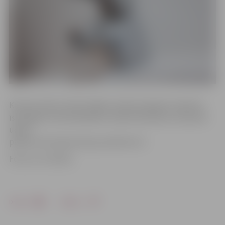
Karstais ūdens iedzīvotājiem nebūs pieejams sakarā ar
īslaicīgiem remontdarbiem. Šobrīd tiek lēsts, ka karstā
ūdens
padeve tiks atjaunota jau pulksten 12.
Foto: no JV arhīva
Drukāt
Dalīties