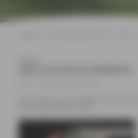
Sākumlapa
Portāla “Jelgavas Vēstnesis” arhīvs
Pilsētā
Klausīties
Vakar aizturēti divi dzērājšoferi
Pilsētā
Portāla “Jelgavas Vēstnesis” arhīvs
Valsts policija ziņo, ka vakar Jelgavā – Zālītes ielā un 
līdzekli vadījuši alkohola reibumā.