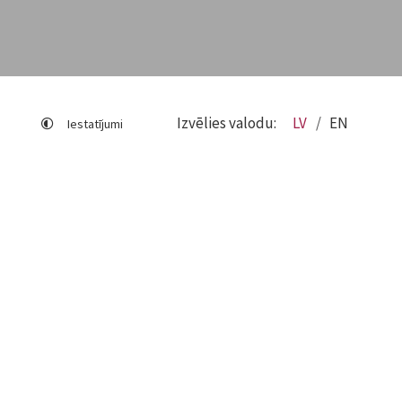
Izvēlies valodu:
LV
EN
Iestatījumi
Lapas karte