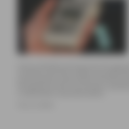
Pulksten 22.06 Zālītes ielā tika apturēts 1971. gadā dz
automašīnas «Opel Zafira» vadītājs, kuram izelpā fiksē
promiles alkohola, savukārt pulksten 23.47 Pērnavas i
1973. gadā dzimis vīrietis, kurš automašīnu «Audi A6 Av
ar izelpā fiksētām 1,34 promilēm alkohola.
Foto: no JV arhīva