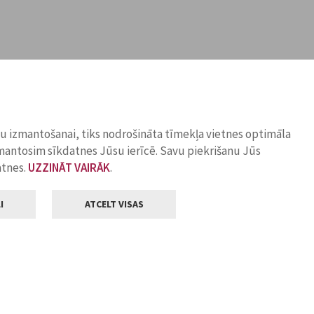
ņu izmantošanai, tiks nodrošināta tīmekļa vietnes optimāla
zmantosim sīkdatnes Jūsu ierīcē. Savu piekrišanu Jūs
atnes.
UZZINĀT VAIRĀK
.
I
ATCELT VISAS
Klientu apkalpošana