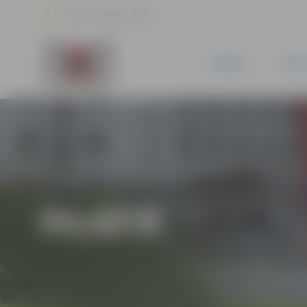
23.6 °C, 2.6 m/s, 75 %
JAUNUMI
PILSĒ
PILSĒTĀ