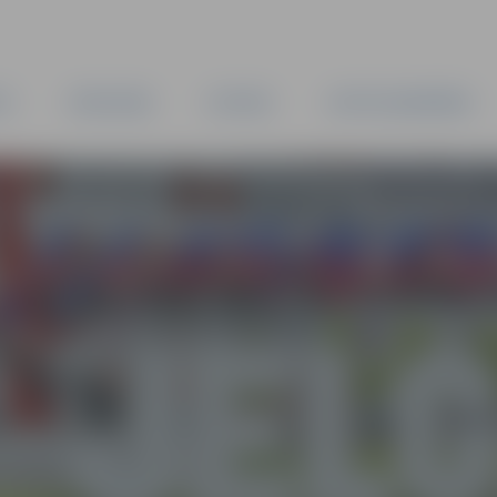
TA
PAŠVALDĪBA
IESTĀDES
KAPITĀLSABIEDRĪBAS