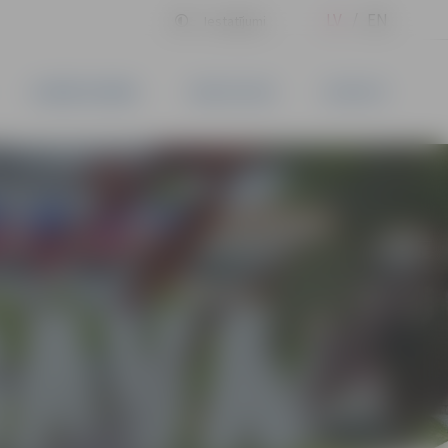
LV
EN
Iestatījumi
UZŅĒMĒJDARBĪBA
PAKALPOJUMI
KONTAKTI