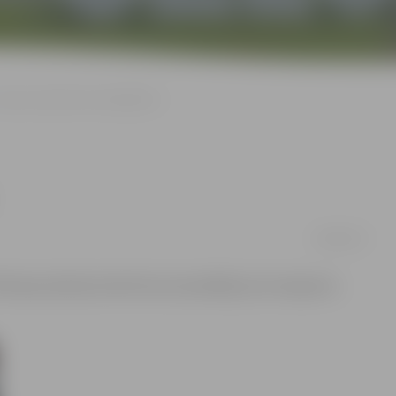
Vakar aizturēti divi dzērājšoferi
18/08/2017
Pērnavas ielā aizturēti divi autovadītāji, kas transporta