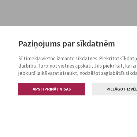
Paziņojums par sīkdatnēm
Šī tīmekļa vietne izmanto sīkdatnes. Piekrītot sīkdat
darbība. Turpinot vietnes apskati, Jūs piekrītat, ka i
jebkurā laikā varat atsaukt, nodzēšot saglabātās sīkd
APSTIPRINĀT VISAS
PIELĀGOT IZVĒL
Kontakti