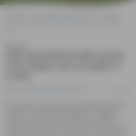
Sākumlapa
Portāla “Jelgavas Vēstnesis” arhīvs
Izglītība
Valsts ģimnāzijā šonedēļ viesojas turki, bulgāri, poļi, portugāļi un
rumāņi
Klausīties
Valsts ģimnāzijā šonedēļ viesojas
turki, bulgāri, poļi, portugāļi un
rumāņi
09/12/2013
Izglītība
Portāla “Jelgavas Vēstnesis” arhīvs
Pie draugiem Jelgavas Valsts ģimnāzijā vakar ieradušies
ciemiņi no Turcijas, Polijas, Bulgārijas, Portugāles un
Rumānijas, kuri kopīgi īsteno «Comenius» projektu
«Veseli un aktīvi jaunieši – Eiropas nākotne». Viesi līdz 13.
decembrim iepazīsies ar mūsu pilsētu, izzinās, kā mūsu