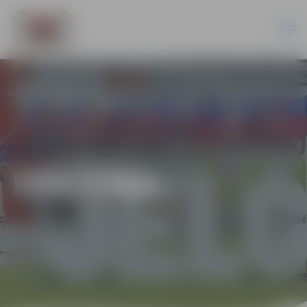
IZGLĪTĪBA