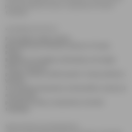
jaunieši pavada brīvo laiku, un iepazīsies ar latviešu
tradīcijām.
www.jelgavasvestnesis.lv
Pie draugiem Jelgavas Valsts
ģimnāzijā vakar ieradušies ciemiņi no Turcijas,
Polijas,
Bulgārijas, Portugāles un Rumānijas, kuri kopīgi
īsteno «Comenius»
projektu «Veseli un aktīvi jaunieši – Eiropas nākotne».
Viesi līdz
13. decembrim iepazīsies ar mūsu pilsētu, izzinās, kā
mūsu jaunieši
pavada brīvo laiku, un iepazīsies ar latviešu
tradīcijām.
Skolas direktore Inese Bandeniece