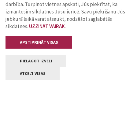
darbība. Turpinot vietnes apskati, Jūs piekrītat, ka
izmantosim sīkdatnes Jūsu ierīcē. Savu piekrišanu Jūs
jebkurā laikā varat atsaukt, nodzēšot saglabātās
sīkdatnes.
UZZINĀT VAIRĀK
.
APSTIPRINĀT VISAS
PIELĀGOT IZVĒLI
ATCELT VISAS
Kontakti