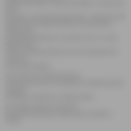
Izglītības pārvaldes un domes pārstāvjiem, tuvāk iepazīs
Valsts
ģimnāziju un izzinās ārpusklases darbu – kādi pulciņi tiek
organizēti skolā, kādas aktivitātes rīko paši skolēni.
Pēcpusdienā
skolotāji apmeklēs bērnu un jauniešu centru «Junda»,
Mākslas skolu,
Svētās Trīsvienības baznīcas torni, bet skolēniem būs
interaktīva
ekskursija pa Jelgavu.
Rīt iecerēts rīkot radošās darbnīcas –
Ziemassvētku kartīšu un dekorējumu veidošana, dāvanu
saiņošana,
dekorējumi, piparkūku un pīrāgu cepšana.
Bet nedēļas otrajā pusē ciemiņiem
paredzētas ekskursijas uz Rīgu, Dobeli, Rundāli un
Tērveti.