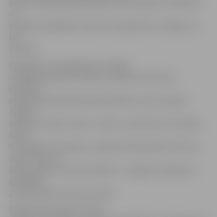
stāsta, ka ģimnāzijā ieradušies 13 skolotāji un 18 skolēni
no
projekta sadarbības valstīm, lai iepazītos ar Jelgavu un
tās
pieredzi.
Paredzēts, ka šonedēļ viesi strādās
radošajās darbnīcās, rādīs un stāstīs par līdz šim
paveikto,
piedalīsies labdarības akcijā pilsētas centrā, iepazīs
Jelgavu,
dosies uz maizes ceptuvi «Lāči», lai savām acīm redzētu,
kā top
īsta latviešu rupjmaize, meklēs Ziemassvētku brīnumu
naktī Tērvetes
Dabas parkā, ciemosies Dobelē – sniegavīru pilsētā un
apmeklēs
Ziemassvētku koncertu skolā.
Šodien viesi tiekas ar skolas,