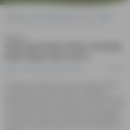
Sākumlapa
Portāla “Jelgavas Vēstnesis” arhīvs
Izglītība
Valsts ģimnāzijas fizikas skolotāja Baiba Daģe saņem balvu
Klausīties
Valsts ģimnāzijas fizikas skolotāja
Baiba Daģe saņem balvu
04/06/2015
Izglītība
Portāla “Jelgavas Vēstnesis” arhīvs
Atzīmējot «Latvenergo» koncerna 8. un 9. klašu skolēnu
erudīcijas konkursa «eXperiments» 20. gadadienu,
godināti fizikas skolotāji – skolēnu komandu konsultanti,
kuri piedalās konkursā, nežēlojot laiku un spēku, jo tic tā
idejai radīt jauniešos interesi par fiziku. Balvu kategorijā
«Sudraba tilts» saņēmusi arī Jelgavas Valsts ģimnāzijas
fizikas skolotāja Baiba Daģe, kura konkursā piedalījusies