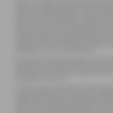
Jāatzīmē, ka Jelgavas Valsts ģimnāzijas pārvākšanās 
telpām un to labiekārtošana ilga visu vasaru, aktīvi ša
iesaistoties arī pašiem skolēniem. 7.a klases skolniece 
Ļitvinova pirms jaunā mācību gada ir nedaudz satraukt
neliels uztraukums, jo būšu jaunā vidē. Pēdējo reizi Je
apmeklēju «Muzeju naktī», bet sīkāk telpas neesmu iz
domāju, ka vajadzētu noorganizēt ekskursiju pa pili, la
neapmaldītos un nekavētu mācības. Arī kafejnīcu vēl
apmeklējusi, taču ticu, ka viss būs kārtībā.»
Par attiecībām ar Jelgavas pilī esošajiem studentiem 
izsakās pozitīvi. «Būs iespēja iepazīties ar jauniem cil
gūt jaunas emocijas. Līdz šim viss ir bijis forši, studenti 
pretimnākoši,» tā E.Ļitvinova.
7.d klases skolnieces Selīna Grišāne un Diāna Zinčenk
ka klases audzinātāja jau savus audzēkņus ir brīdinājus
plašajās klasēs ir augsti griesti, tādēļ stundās būs jāu
klusāk, bet 7.b klases skolēni Rūdolfs Bojārs un Artūrs
atzīst, ka ir jau tikušies ar klases biedriem un pēc ja