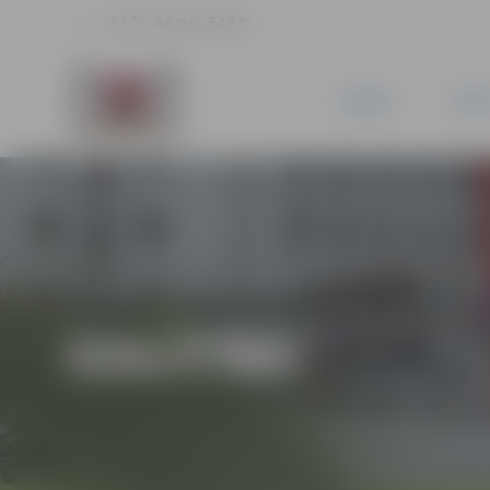
22.2 °C, 4.6 m/s, 54.6 %
JAUNUMI
PILSĒ
IZGLĪTĪBA