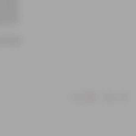
, satikām
stīt divas
as darbu,»
ģimnāzijas
Drukāt
Dalīties