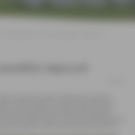
Valsts ģimnāzijas skolēni baidās apmaldīties Jelgavas pilī
apmaldīties Jelgavas pilī
26/08/2016
ākos divus gadus atradīsies Jelgavas pilī, skolēniem
radās 7. klašu audzēkņi ar somām, lai tajās ievietotu 11
a mēneši būs grūtāki, jo būs jāpierod pie jaunajām
dens mēnešos plānoju braukt ar riteni, pēc mācībām došos uz
s gaitas prognozē 7.c klases skolēns Roberts Andersons.