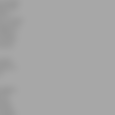
uz jaunajām
jā procesā
Elīna
a: «Ir jūtams
lgavas pili
pētījusi –
i skolēni
 neesmu
skolēni
vēkiem un
ir
o apgalvo,
i, ka
zvedas
 Karaša
unā mācību