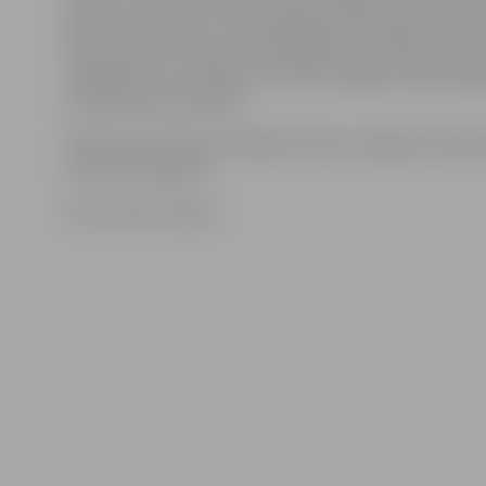
gada īsti nealkstot. «Mums bija pirmā tikšanās ar klasi
visus draugus. Klases audzinātāja lika uz lapiņas uzrak
vēlēšanās, es uzrakstīju, lai ir pēc iespējas mazāk māj
priecīgi stāsta A.Karaša.
Šodien pie mācību līdzekļiem tika arī Jelgavas Valsts 
10. klašu audzēkņi.
Foto: Austris Auziņš