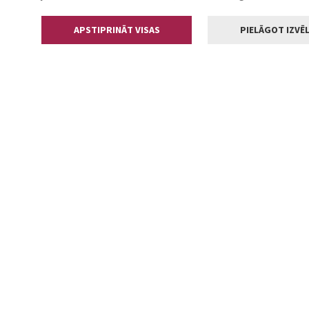
APSTIPRINĀT VISAS
PIELĀGOT IZVĒL
Kontakti
Jelgavas valstp
Lielā iela 11
+371 630055
pasts@jelga
2002-2026 jelgava.lv