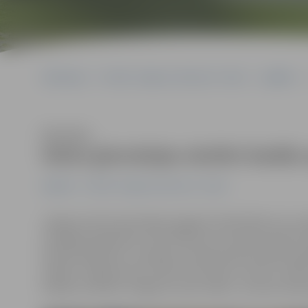
Sākumlapa
Portāla “Jelgavas Vēstnesis” arhīvs
Izglītība
Klausīties
Valsts ģimnāzijas skolēni baidās 
Izglītība
Portāla “Jelgavas Vēstnesis” arhīvs
Jelgavas Valsts ģimnāzijas pagaidu bibliotēkā, kas tuv
izsniegtas grāmatas. Ceturtdien jau no paša rīta pilī ie
mācību grāmatas. «Domāju, ka pirmie jaunā mācību gad
telpām. Jelgavas pils tomēr ir ļoti liela. Uz skolu ru
hokeja treniņiem Jelgavas Ledus hallē,» tā savas skola