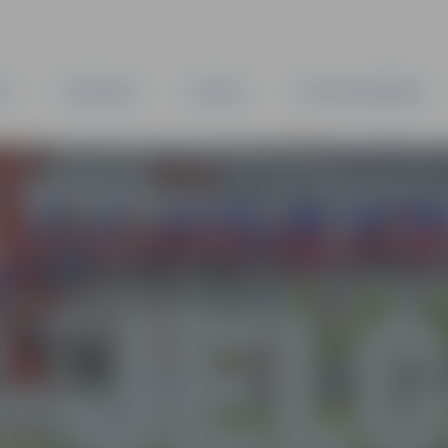
TA
PAŠVALDĪBA
IESTĀDES
KAPITĀLSABIEDRĪBAS