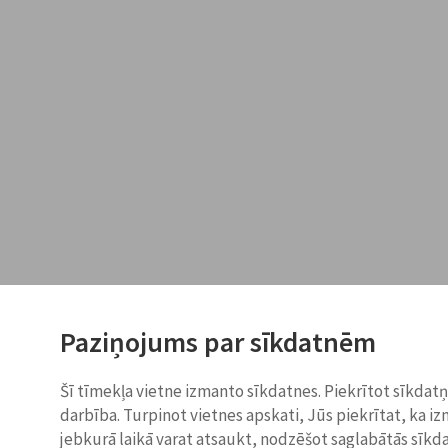
Paziņojums par sīkdatnēm
Šī tīmekļa vietne izmanto sīkdatnes. Piekrītot sīkdat
darbība. Turpinot vietnes apskati, Jūs piekrītat, ka i
jebkurā laikā varat atsaukt, nodzēšot saglabātās sīkd