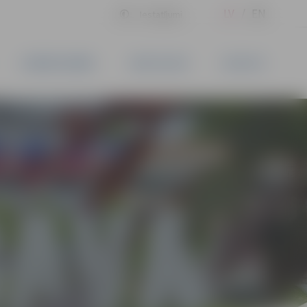
LV
EN
Iestatījumi
UZŅĒMĒJDARBĪBA
PAKALPOJUMI
KONTAKTI