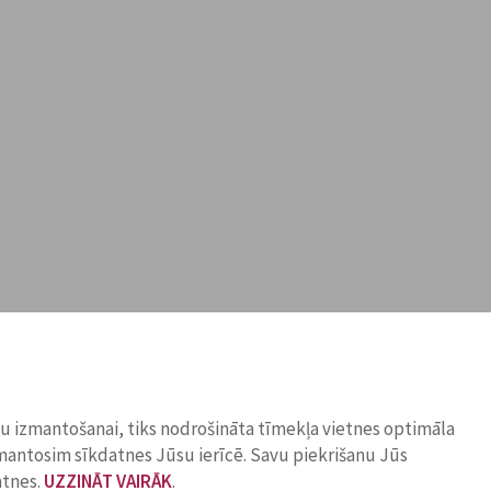
ņu izmantošanai, tiks nodrošināta tīmekļa vietnes optimāla
zmantosim sīkdatnes Jūsu ierīcē. Savu piekrišanu Jūs
atnes.
UZZINĀT VAIRĀK
.