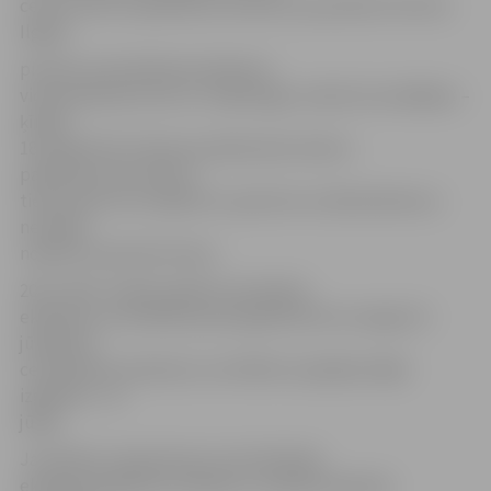
centra (VISC) sabiedrisko attiecību speciāliste Kristīne
Ilgaža,
pirmais centralizētais eksāmens
vidusskolēniem būs 22. maijā angļu valodā, bet pēdējais –
ķīmijā
18. jūnijā. Pēc šī datuma pārbaudes darbus
papildtermiņos kārtos
tie jaunieši, kuri objektīvu apsvērumu dēļ eksāmenus
nevarēja
nokārtot pamattermiņos.
2011./2012. mācību gadā centralizēto
eksāmenu sertifikāti pamatizglītībā tiks izsniegti 15.
jūnijā,bet
centralizēto eksāmenu sertifikāti vispārējā vidējā
izglītībā – 10.
jūlijā.
Ja skolēnu neapmierina centralizētajā
eksāmenā iegūtais vērtējums, mēneša laikā pēc