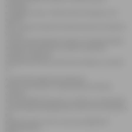
sertifikāta
izsniegšanas viņam ir tiesības rakstīt iesniegumu, kas
adresēts
VISC, ar lūgumu pārskatīt eksāmenā saņemto vērtējumu.
VISC tiks
izveidota īpaša apelācijas komisija, kas mēneša laikā pēc
iesnieguma saņemšanas to izskatīs un pārskatīs
vērtējumu eksāmenā,
lai pieņemtu lēmumu atstāt esošo vērtējumu vai mainīt
to.
Arī šajā mācību gadā valsts pārbaudes
darbu norises laikā no 8. maija darbosies anonīmais
uzticības
tālrunis 67503755. Piezvanot uz šo tālruni, visi interesenti
automātiskajā atbildētājā varēs izteikt savus komentārus
par
pārbaudes darbu norisi un ziņot par iespējamiem
pārkāpumiem to