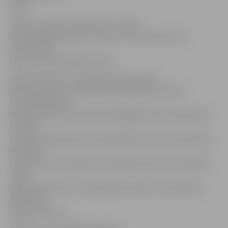
laikā.
Tāpat visu laiku darbojas arī e-pasts:
eksameni@visc.gov.lv, uz kuru visi interesenti var
elektroniski
sūtīt savus komentārus VISC.
Ņemot vērā to, ka samazinās vidusskolas
beidzēju skaits, samazinās arī pieteikumu skaits
centralizētajiem
eksāmeniem. Visi jaunieši kā obligātus kārto eksāmenus
latviešu
valodā, svešvalodā un matemātikā, bet vienu eksāmenu
kārto pēc
izvēles (tas var būt gan centralizēts, gan necentralizēts
valsts
pārbaudes darbs). Populārākais izvēles centralizētais
eksāmens
šogad ir vēsture.