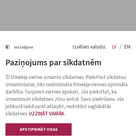
Izvēlies valodu:
LV
EN
Iestatījumi
Paziņojums par sīkdatnēm
Šī tīmekļa vietne izmanto sīkdatnes. Piekrītot sīkdatņu
izmantošanai, tiks nodrošināta tīmekļa vietnes optimāla
darbība. Turpinot vietnes apskati, Jūs piekrītat, ka
izmantosim sīkdatnes Jūsu ierīcē. Savu piekrišanu Jūs
jebkurā laikā varat atsaukt, nodzēšot saglabātās
sīkdatnes.
UZZINĀT VAIRĀK
.
APSTIPRINĀT VISAS