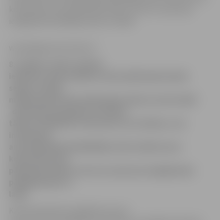
komentārus par pārbaudes darbu norisi un ziņot par
iespējamiem pārkāpumiem to laikā.
www.jelgavasvestnesis.lv
8. maijā ar valsts valodas
ieskaiti 6. klasei sāksies valsts pārbaudes darbu
sesija. Arī šajā
mācību gadā valsts pārbaudes darbu norises laikā
darbosies anonīmais uzticības
tālrunis 67503755. Piezvanot uz šo tālruni, visi
interesenti
automātiskajā atbildētājā varēs izteikt savus
komentārus par
pārbaudes darbu norisi un ziņot par iespējamiem
pārkāpumiem to
laikā
.
Kā informē Valsts izglītības satura