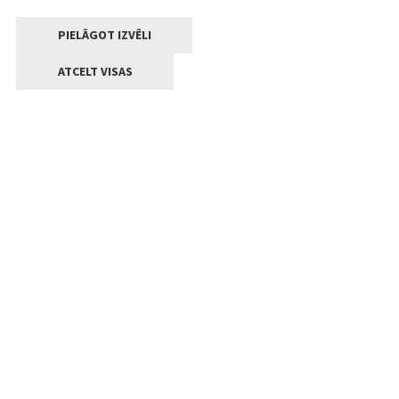
PIELĀGOT IZVĒLI
ATCELT VISAS
Kontakti
Jelgavas valstpilsētas pašvaldība
Lielā iela 11, Jelgava, LV-3001
+371 63005522
pasts@jelgava.lv