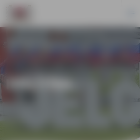
IZGLĪTĪBA