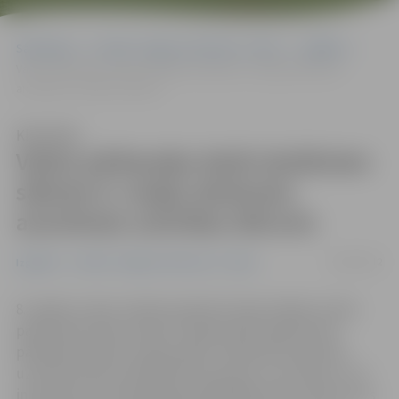
Sākumlapa
Portāla “Jelgavas Vēstnesis” arhīvs
Izglītība
Valsts pārbaudes darbi skolēniem sāksies 8. maijā; darbosies
anonīmais uzticības tālrunis
Klausīties
Valsts pārbaudes darbi skolēniem
sāksies 8. maijā; darbosies
anonīmais uzticības tālrunis
20/04/2012
Izglītība
Portāla “Jelgavas Vēstnesis” arhīvs
8. maijā ar valsts valodas ieskaiti 6. klasei sāksies valsts
pārbaudes darbu sesija. Arī šajā mācību gadā valsts
pārbaudes darbu norises laikā darbosies anonīmais
uzticības tālrunis 67503755. Piezvanot uz šo tālruni, visi
interesenti automātiskajā atbildētājā varēs izteikt savus