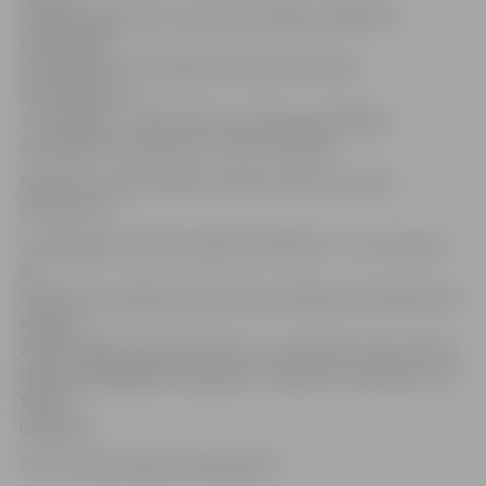
programmām Valsts policijas koledžā, piedalīties
praktiskajās
nodarbībās – būs iekārtots šaušanas stends,
kriminālistikas
«čemodāns» –, kā arī vērot tuvcīņas un kinologu
paraugdemonstrējumus, informē ZRKAC.
Pasākums notiks ZRKAC (Svētes ielā 33) 2. martā
pulksten 14.
Jaunieši gan aicināti iepriekš pieteikties – to var izdarīt
26.
februārim, aizpildot pieteikuma veidlapu (individuāli vai
klasēm)
ZRKAC mājas lapā www.zrkac.lv un nosūtot to pa e-pastu
liga.damberga@zrkac.jelgava.lv. Papildu informācija – pa
tālruni
63012163.
Foto: www.policijas.koledza.gov.lv