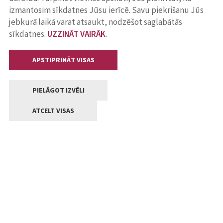
izmantosim sīkdatnes Jūsu ierīcē. Savu piekrišanu Jūs
jebkurā laikā varat atsaukt, nodzēšot saglabātās
sīkdatnes.
UZZINĀT VAIRĀK
.
APSTIPRINĀT VISAS
PIELĀGOT IZVĒLI
ATCELT VISAS
Kontakti