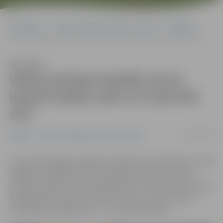
Sākumlapa
Portāla “Jelgavas Vēstnesis” arhīvs
Izglītība
Valsts policijas koledža aicina iepazīt kadetu dzīvi un izaicināt sevi
Klausīties
Valsts policijas koledža aicina
iepazīt kadetu dzīvi un izaicināt
sevi
19/02/2016
Izglītība
Portāla “Jelgavas Vēstnesis” arhīvs
2. martā Zemgales reģiona Kompetenču attīstības centrā
(ZRKAC) sadarbībā ar Valsts policijas koledžu notiks
karjeras pasākums vidusskolēniem un profesionālo skolu
audzēkņiem «Iepazīsti kadetu dzīvi un izaicini sevi!».
Pieteikšanās pasākumam – līdz 26. februārim.