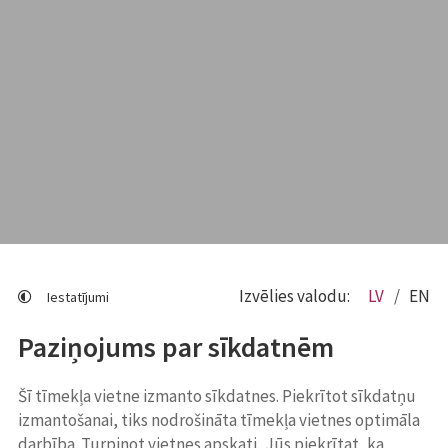
Izvēlies valodu:
LV
EN
Iestatījumi
Paziņojums par sīkdatnēm
Šī tīmekļa vietne izmanto sīkdatnes. Piekrītot sīkdatņu
izmantošanai, tiks nodrošināta tīmekļa vietnes optimāla
darbība. Turpinot vietnes apskati, Jūs piekrītat, ka