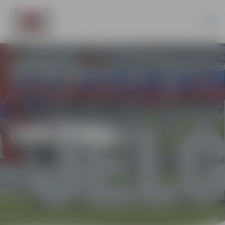
IZGLĪTĪBA