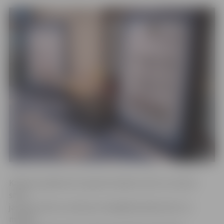
Karjeras pasākumā «Iepazīsti kadetu dzīvi un izaicini
sevi!»
jaunieši varēs uzzināt par iestājpārbaudījumiem un
mācību