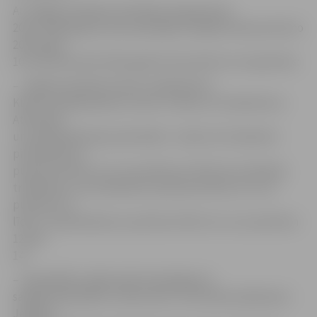
Ar Jelgavas pilsētas attīstības programmas
2014.-2020. gadam aktualizētajām sadaļām laika posmā no
2014. gada
10. novembra līdz 2014. gada 8. decembrim var iepazīties:
– Jelgavas pilsētas domē, Lielajā ielā 11:
Klientu apkalpošanas centrā, 1.stāvā, 131. kabinetā un
Attīstības
un pilsētplānošanas pārvaldē, 3. stāvā, 313. kabinetā
pirmdienās no
pulksten 8 līdz 12 un no pulksten 13 līdz 19, otrdienās,
trešdienās, ceturtdienās no pulksten 8 līdz 12 un no
pulksten 13
līdz 17, piektdienās no pulksten 8 līdz 12 un no pulksten
12 līdz
14;
– pašvaldības mājas lapā www.jelgava.lv
sadaļās Pašvaldība / Dokumenti / Attīstības plānošana /
Jelgavas