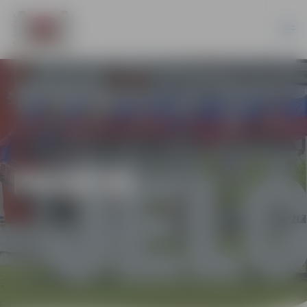
PILSĒTĀ