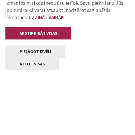
izmantosim sīkdatnes Jūsu ierīcē. Savu piekrišanu Jūs
jebkurā laikā varat atsaukt, nodzēšot saglabātās
sīkdatnes.
UZZINĀT VAIRĀK
.
APSTIPRINĀT VISAS
PIELĀGOT IZVĒLI
ATCELT VISAS
Kontakti
Jelgavas valstpilsētas pašvaldība