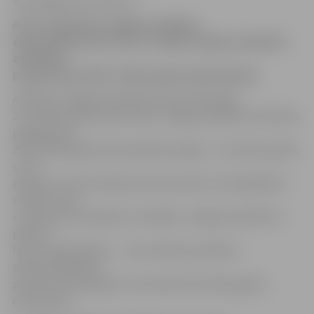
www.jelgavasvestnesis.lv
Ar 25. septembra Jelgavas pilsētas
domes lēmumu Nr.14/3 ir uzsākta Jelgavas pilsētas
attīstības
programmas 2014.-2020. gadam aktualizācija.
Atbilstoši Jelgavas pilsētas domes 2014. gada
23. oktobra lēmumam Nr.16/1 Jelgavas pilsētas attīstības
programmas
2014.-2020. gadam aktualizētās sadaļas – investīciju plāns
un tā
pielikums «Informācija par ekonomisko, demogrāfisko,
sociālo, vides
un klimata izaicinājumu risināšanu Jelgavas pilsētā un
pilsētu –
lauku mijiedarbību» – tiek nodotas publiskai
apspriešanai laika
posmā no 2014. gada 10. novembra līdz 2014. gada 8.
decembrim.