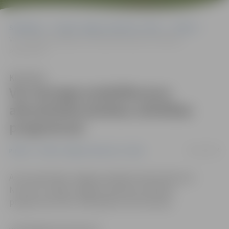
Sākumlapa
Portāla “Jelgavas Vēstnesis” arhīvs
Pilsētā
Var iesniegt priekšlikumus aktualizētai pilsētas attīstības
programmai
Klausīties
Var iesniegt priekšlikumus
aktualizētai pilsētas attīstības
programmai
06/11/2014
Pilsētā
Portāla “Jelgavas Vēstnesis” arhīvs
Ar 25. septembra Jelgavas pilsētas domes lēmumu
Nr.14/3 ir uzsākta Jelgavas pilsētas attīstības
programmas 2014.-2020. gadam aktualizācija.