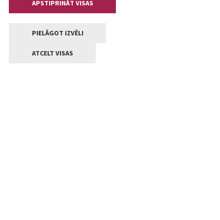
APSTIPRINĀT VISAS
PIELĀGOT IZVĒLI
ATCELT VISAS
Kontakti
Jelgavas valstpilsētas pašvaldība
Lielā iela 11, Jelgava, LV-3001
+371 63005522
pasts@jelgava.lv