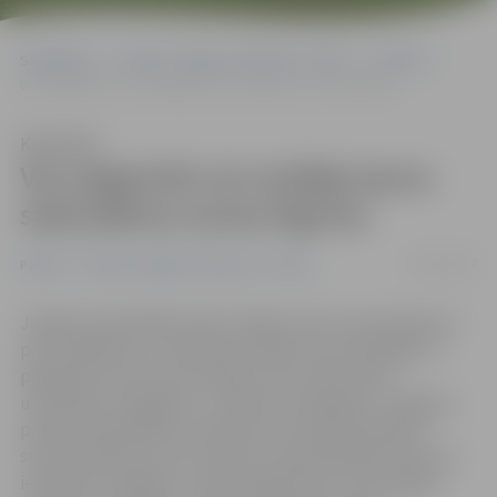
Sākumlapa
Portāla “Jelgavas Vēstnesis” arhīvs
Pilsētā
Var pagarināt vai noslēgt jaunu sakņudārza nomas līgumu
Klausīties
Var pagarināt vai noslēgt jaunu
sakņudārza nomas līgumu
07/04/2017
Pilsētā
Portāla “Jelgavas Vēstnesis” arhīvs
Jelgavas pašvaldība sākusi slēgt zemes nomas līgumus
par mazdārziņu izmantošanu šajā sezonā. Noslēgt vai
pagarināt zemes nomas līgumu par sakņudārza
uzturēšanu iespējams, uzrakstot iesniegumu Jelgavas
pilsētas pašvaldībai. Interesenti aicināti pieteikties
sezonas sākumā, taču būtiski, ka pieteikšanās laiks nav
ierobežots. Šā gada 1. aprīlī reģistrēti jau 115 noslēgti