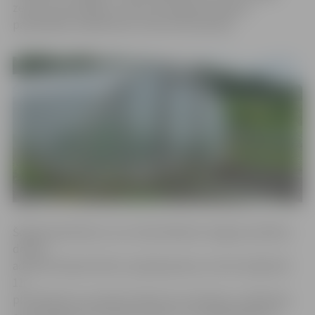
zemes nomas līgumi, informē Jelgavas pilsētas
pašvaldības Sabiedrisko attiecību pārvalde.
Šogad pieteikties var ne tikai klātienē Jelgavas pilsētas
domes
administrācijas Klientu apkalpošanas centrā Lielajā ielā
11
pirmdienās no pulksten 8 līdz 19, otrdienās, trešdienās,