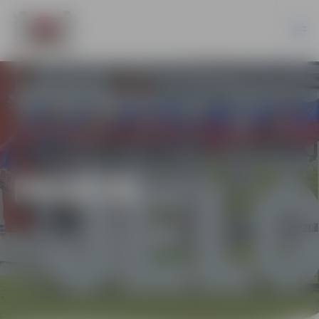
PILSĒTĀ