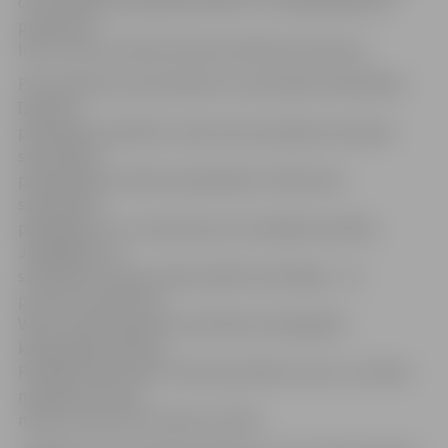
ceturtdienās no pulksten 8 līdz 17 un piektdienās no
pulksten 8
līdz 15, bet arī elektroniski portālā www.latvija.lv.
Pēc pieteikuma saņemšanas un apstrādes Pašvaldības
īpašumu
pārvaldes speciālists zemes lietu jautājumos kopā ar
sakņudārza
pieprasītāju izvērtēs pašvaldības rīcībā esošo
sakņudārzu
piedāvājumu un vienosies par iznomājamo platību.
Jāatgādina, ka
sakņudārza nomas maksa paliek nemainīga – 1,5
procentu apmērā no
Valsts zemes dienesta noteiktās zemesgabala
kadastrālās vērtības.
Par 600 kvadrātmetru liela sakņudārza nomu uz sešiem
mēnešiem nomas
maksa ir aptuveni 2,34 eiro ar PVN.