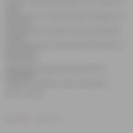
Jāpiebilst, ka nomnieka pienākumi, kuri atrunāti zemes
nomas
līgumā, paredz uzturēt kārtībā nodoto zemesgabalu un
to izmantot
dārza iekopšanai. Ja pienākumi netiks pienācīgi pildīti,
nākamajā
sezonā nomas līgums netiks pagarināts. Nomniekam nav
atļauts nomas
tiesības pārdot.
Pagājušajā gadā Jelgavas pilsētas pašvaldība ar
iedzīvotājiem
noslēgusi 237 mazdārziņu zemes nomas līgumus.
Foto: no JV arhīva
Drukāt
Dalīties