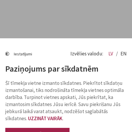
Izvēlies valodu:
LV
EN
Iestatījumi
Paziņojums par sīkdatnēm
Šī tīmekļa vietne izmanto sīkdatnes. Piekrītot sīkdatņu
izmantošanai, tiks nodrošināta tīmekļa vietnes optimāla
darbība. Turpinot vietnes apskati, Jūs piekrītat, ka
izmantosim sīkdatnes Jūsu ierīcē. Savu piekrišanu Jūs
jebkurā laikā varat atsaukt, nodzēšot saglabātās
sīkdatnes.
UZZINĀT VAIRĀK
.