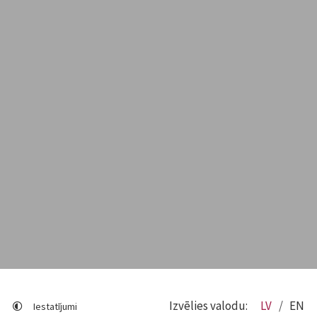
Izvēlies valodu:
LV
EN
Iestatījumi