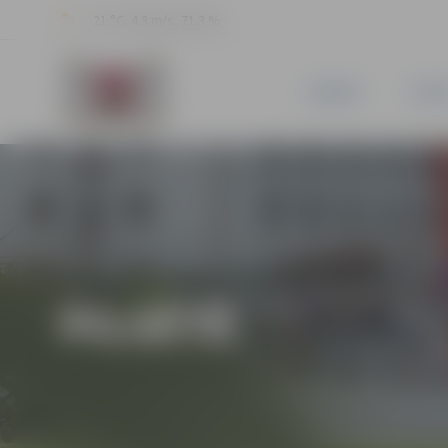
21 °C, 4.3 m/s, 71.3 %
JAUNUMI
PILSĒ
PILSĒTĀ