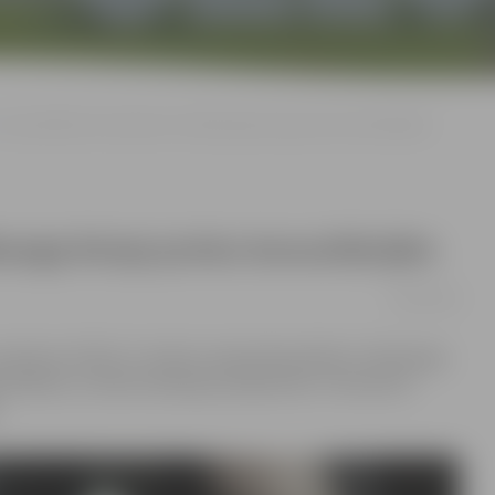
Var pieteikties bezmaksas Tiesībsarga biroja juristu konsultācijām
sarga biroja juristu konsultācijām
08/10/2018
pulksten 10 līdz 17 notiks Latvijas Republikas Tiesībsarga
ārvaldības un diskriminācijas jautājumiem. Interesenti