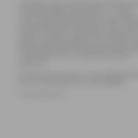
Tiesībsarga biroja juristu bezmaksas konsultācijas per
tiek sniegtas dažādās Latvijas pilsētās un 17. oktobrī
notiks arī Jelgavā. Kā norāda paši juristi, iedzīvotājiem
šim aktuālākie jautājumi bijuši saistīti ar bērnu un ģi
tiesībām, sociālajiem un ekonomiskiem jautājumiem,
pabalstu saņemšanas iespējām, kā arī par atkritumu 
problēmām pašvaldībā. Bezmaksas konsultācijām iesp
arī par dažādiem citiem ar cilvēktiesībām saistītiem
jautājumiem.
Konsultācijas ir bez maksas, un uz tām ir jāpiesakās ie
zvanot uz Tiesībsarga biroju pa tālruni 67686768.
Foto: wrotenum.com