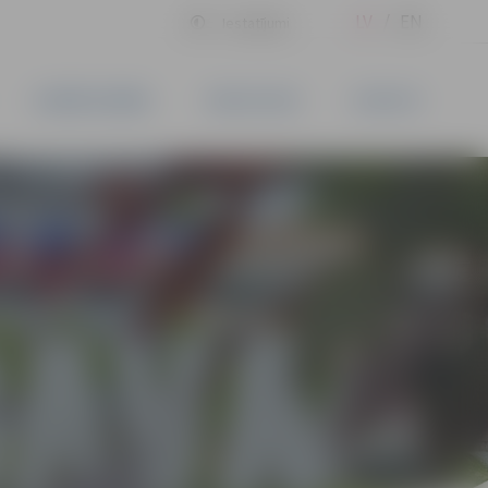
LV
EN
Iestatījumi
UZŅĒMĒJDARBĪBA
PAKALPOJUMI
KONTAKTI