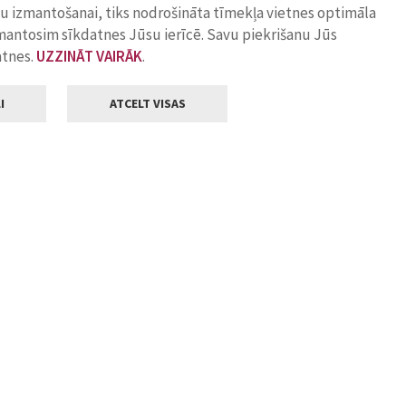
ņu izmantošanai, tiks nodrošināta tīmekļa vietnes optimāla
zmantosim sīkdatnes Jūsu ierīcē. Savu piekrišanu Jūs
atnes.
UZZINĀT VAIRĀK
.
I
ATCELT VISAS
Klientu apkalpošana
ilsētas pašvaldība
Darba laiks
, Jelgava, LV-3001
Pirmdienās
8.00 - 18.00
Otrdienās
8.00 - 17.00
22
Trešdienās
8.00 - 17.00
va.lv
Ceturtdienās
8.00 - 17.00
Piektdienās
8.00 - 14.30