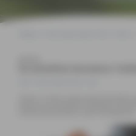
Sākumlapa
Portāla “Jelgavas Vēstnesis” arhīvs
Pilsētā
Klausīties
Var pieteikties bezmaksas Tiesīb
Pilsētā
Portāla “Jelgavas Vēstnesis” arhīvs
Trešdien, 17. oktobrī, Jelgavas pilsētas bibliotēkā no 
biroja juristu konsultācijas par cilvēktiesību, labas p
aicināti iepriekš pieteikties, norāda Tiesībsarga birojā.