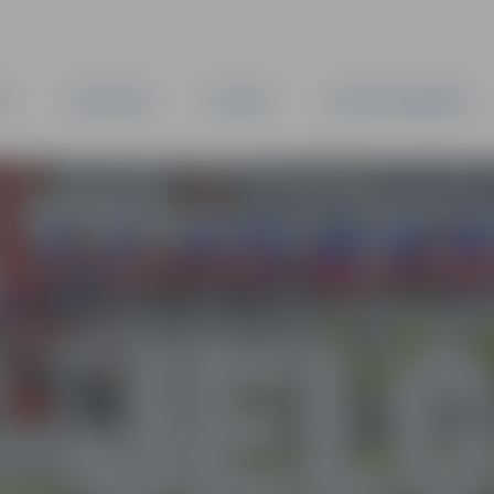
TA
PAŠVALDĪBA
IESTĀDES
KAPITĀLSABIEDRĪBAS