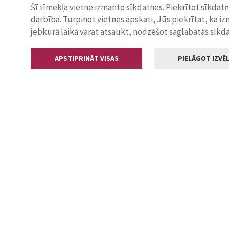
Šī tīmekļa vietne izmanto sīkdatnes. Piekrītot sīkdat
darbība. Turpinot vietnes apskati, Jūs piekrītat, ka i
jebkurā laikā varat atsaukt, nodzēšot saglabātās sīkd
APSTIPRINĀT VISAS
PIELĀGOT IZVĒL
Kontakti
Jelgavas valstp
Lielā iela 11
+371 630055
pasts@jelga