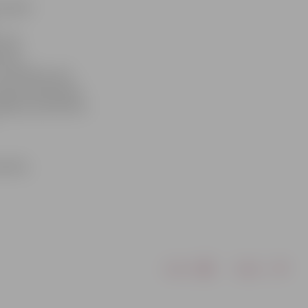
iodiski
 līdz
menes
 piemēram, par
apsaimniekošanas
ējams pieteikties
priekš,
Drukāt
Dalīties